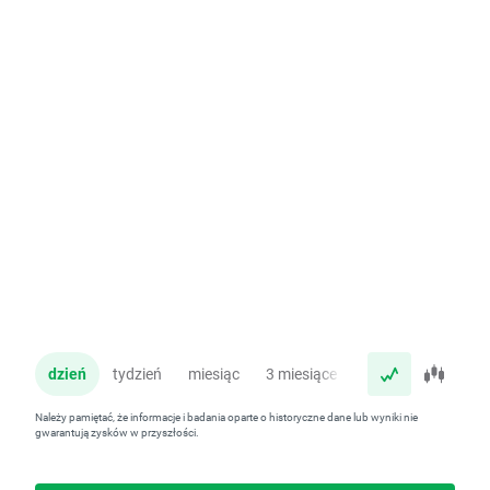
dzień
tydzień
miesiąc
3 miesiące
rok
Należy pamiętać, że informacje i badania oparte o historyczne dane lub wyniki nie
gwarantują zysków w przyszłości.