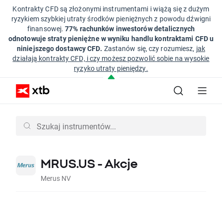
Kontrakty CFD są złożonymi instrumentami i wiążą się z dużym
ryzykiem szybkiej utraty środków pieniężnych z powodu dźwigni
finansowej.
77% rachunków inwestorów detalicznych
odnotowuje straty pieniężne w wyniku handlu kontraktami CFD u
niniejszego dostawcy CFD.
Zastanów się, czy rozumiesz,
jak
działają kontrakty CFD, i czy możesz pozwolić sobie na wysokie
ryzyko utraty pieniędzy.
MRUS.US - Akcje
Merus NV