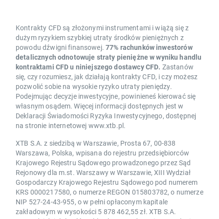
Kontrakty CFD są złożonymi instrumentami i wiążą się z
dużym ryzykiem szybkiej utraty środków pieniężnych z
powodu dźwigni finansowej.
77% rachunków inwestorów
detalicznych odnotowuje straty pieniężne w wyniku handlu
kontraktami CFD u niniejszego dostawcy CFD.
Zastanów
się, czy rozumiesz, jak działają kontrakty CFD, i czy możesz
pozwolić sobie na wysokie ryzyko utraty pieniędzy.
Podejmując decyzje inwestycyjne, powinieneś kierować się
własnym osądem. Więcej informacji dostępnych jest w
Deklaracji Świadomości Ryzyka Inwestycyjnego, dostępnej
na stronie internetowej www.xtb.pl.
XTB S.A. z siedzibą w Warszawie, Prosta 67, 00-838
Warszawa, Polska, wpisana do rejestru przedsiębiorców
Krajowego Rejestru Sądowego prowadzonego przez Sąd
Rejonowy dla m.st. Warszawy w Warszawie, XIII Wydział
Gospodarczy Krajowego Rejestru Sądowego pod numerem
KRS 0000217580, o numerze REGON 015803782, o numerze
NIP 527-24-43-955, o w pełni opłaconym kapitale
zakładowym w wysokości 5 878 462,55 zł. XTB S.A.