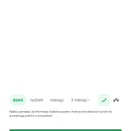
dzień
tydzień
miesiąc
3 miesiące
rok
Należy pamiętać, że informacje i badania oparte o historyczne dane lub wyniki nie
gwarantują zysków w przyszłości.