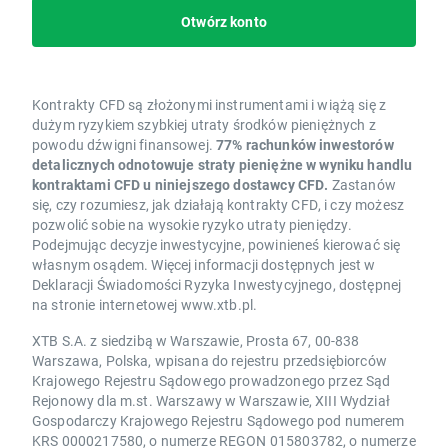
Otwórz konto
Kontrakty CFD są złożonymi instrumentami i wiążą się z
dużym ryzykiem szybkiej utraty środków pieniężnych z
powodu dźwigni finansowej.
77% rachunków inwestorów
detalicznych odnotowuje straty pieniężne w wyniku handlu
kontraktami CFD u niniejszego dostawcy CFD.
Zastanów
się, czy rozumiesz, jak działają kontrakty CFD, i czy możesz
pozwolić sobie na wysokie ryzyko utraty pieniędzy.
Podejmując decyzje inwestycyjne, powinieneś kierować się
własnym osądem. Więcej informacji dostępnych jest w
Deklaracji Świadomości Ryzyka Inwestycyjnego, dostępnej
na stronie internetowej www.xtb.pl.
XTB S.A. z siedzibą w Warszawie, Prosta 67, 00-838
Warszawa, Polska, wpisana do rejestru przedsiębiorców
Krajowego Rejestru Sądowego prowadzonego przez Sąd
Rejonowy dla m.st. Warszawy w Warszawie, XIII Wydział
Gospodarczy Krajowego Rejestru Sądowego pod numerem
KRS 0000217580, o numerze REGON 015803782, o numerze