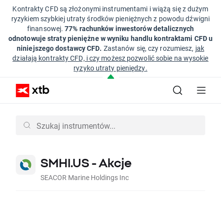
Kontrakty CFD są złożonymi instrumentami i wiążą się z dużym
ryzykiem szybkiej utraty środków pieniężnych z powodu dźwigni
finansowej.
77% rachunków inwestorów detalicznych
odnotowuje straty pieniężne w wyniku handlu kontraktami CFD u
niniejszego dostawcy CFD.
Zastanów się, czy rozumiesz,
jak
działają kontrakty CFD, i czy możesz pozwolić sobie na wysokie
ryzyko utraty pieniędzy.
SMHI.US - Akcje
SEACOR Marine Holdings Inc