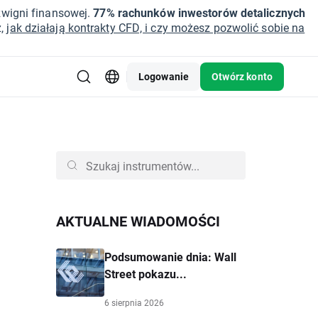
źwigni finansowej.
77% rachunków inwestorów detalicznych
z,
jak działają kontrakty CFD, i czy możesz pozwolić sobie na
Logowanie
Otwórz konto
AKTUALNE WIADOMOŚCI
Podsumowanie dnia: Wall
Street pokazu...
6 sierpnia 2026