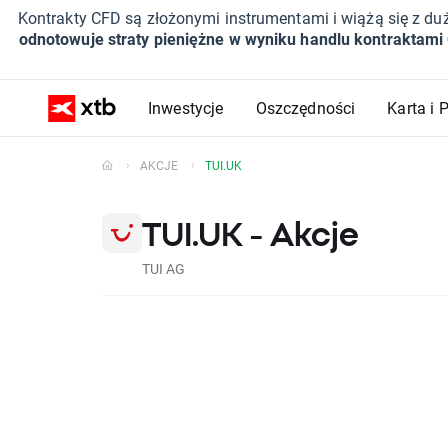
Kontrakty CFD są złożonymi instrumentami i wiążą się z du
odnotowuje straty pieniężne w wyniku handlu kontraktami
Inwestycje
Oszczędności
Karta i 
AKCJE
TUI.UK
TUI.UK - Akcje
TUI AG