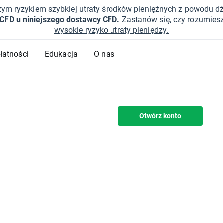
żym ryzykiem szybkiej utraty środków pieniężnych z powodu d
 CFD u niniejszego dostawcy CFD.
Zastanów się, czy rozumies
wysokie ryzyko utraty pieniędzy.
Płatności
Edukacja
O nas
Otwórz konto