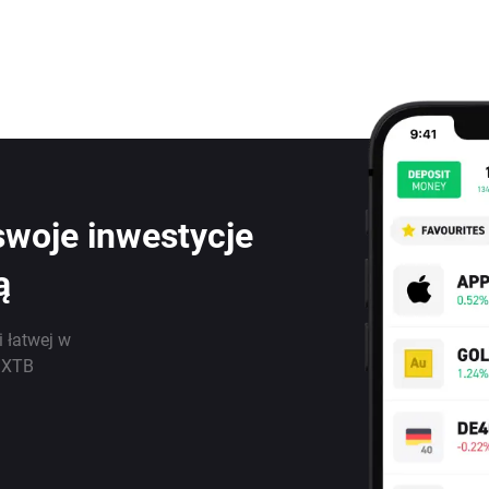
swoje inwestycje
ą
i łatwej w
j XTB