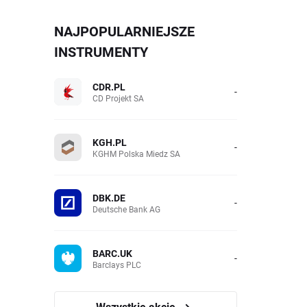
NAJPOPULARNIEJSZE
INSTRUMENTY
CDR.PL
-
CD Projekt SA
KGH.PL
-
KGHM Polska Miedz SA
DBK.DE
-
Deutsche Bank AG
BARC.UK
-
Barclays PLC
Wszystkie akcje