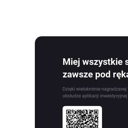
Miej wszystkie 
zawsze pod ręk
Dzięki wielokrotnie nagradzanej 
obsłudze aplikacji inwestycyjne