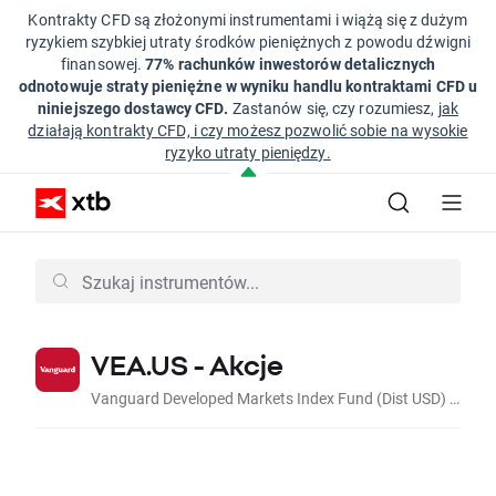
Kontrakty CFD są złożonymi instrumentami i wiążą się z dużym
ryzykiem szybkiej utraty środków pieniężnych z powodu dźwigni
finansowej.
77% rachunków inwestorów detalicznych
odnotowuje straty pieniężne w wyniku handlu kontraktami CFD u
niniejszego dostawcy CFD.
Zastanów się, czy rozumiesz,
jak
działają kontrakty CFD, i czy możesz pozwolić sobie na wysokie
ryzyko utraty pieniędzy.
VEA.US - Akcje
Vanguard Developed Markets Index Fund (Dist USD) CFD