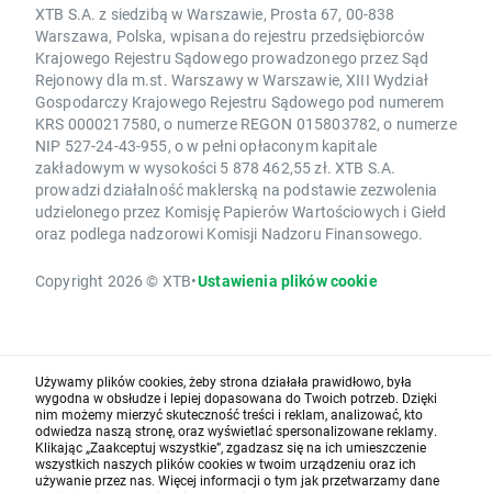
XTB S.A. z siedzibą w Warszawie, Prosta 67, 00-838
Warszawa, Polska, wpisana do rejestru przedsiębiorców
Krajowego Rejestru Sądowego prowadzonego przez Sąd
Rejonowy dla m.st. Warszawy w Warszawie, XIII Wydział
Gospodarczy Krajowego Rejestru Sądowego pod numerem
KRS 0000217580, o numerze REGON 015803782, o numerze
NIP 527-24-43-955, o w pełni opłaconym kapitale
zakładowym w wysokości 5 878 462,55 zł. XTB S.A.
prowadzi działalność maklerską na podstawie zezwolenia
udzielonego przez Komisję Papierów Wartościowych i Giełd
oraz podlega nadzorowi Komisji Nadzoru Finansowego.
Copyright 2026 © XTB
•
Ustawienia plików cookie
Używamy plików cookies, żeby strona działała prawidłowo, była
wygodna w obsłudze i lepiej dopasowana do Twoich potrzeb. Dzięki
nim możemy mierzyć skuteczność treści i reklam, analizować, kto
odwiedza naszą stronę, oraz wyświetlać spersonalizowane reklamy.
Klikając „Zaakceptuj wszystkie”, zgadzasz się na ich umieszczenie
wszystkich naszych plików cookies w twoim urządzeniu oraz ich
używanie przez nas. Więcej informacji o tym jak przetwarzamy dane