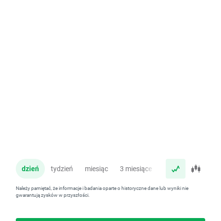
dzień
tydzień
miesiąc
3 miesiące
rok
Należy pamiętać, że informacje i badania oparte o historyczne dane lub wyniki nie
gwarantują zysków w przyszłości.