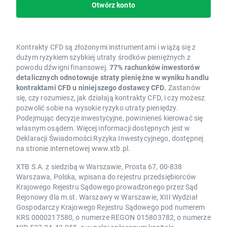
Otwórz konto
Kontrakty CFD są złożonymi instrumentami i wiążą się z
dużym ryzykiem szybkiej utraty środków pieniężnych z
powodu dźwigni finansowej.
77% rachunków inwestorów
detalicznych odnotowuje straty pieniężne w wyniku handlu
kontraktami CFD u niniejszego dostawcy CFD.
Zastanów
się, czy rozumiesz, jak działają kontrakty CFD, i czy możesz
pozwolić sobie na wysokie ryzyko utraty pieniędzy.
Podejmując decyzje inwestycyjne, powinieneś kierować się
własnym osądem. Więcej informacji dostępnych jest w
Deklaracji Świadomości Ryzyka Inwestycyjnego, dostępnej
na stronie internetowej www.xtb.pl.
XTB S.A. z siedzibą w Warszawie, Prosta 67, 00-838
Warszawa, Polska, wpisana do rejestru przedsiębiorców
Krajowego Rejestru Sądowego prowadzonego przez Sąd
Rejonowy dla m.st. Warszawy w Warszawie, XIII Wydział
Gospodarczy Krajowego Rejestru Sądowego pod numerem
KRS 0000217580, o numerze REGON 015803782, o numerze