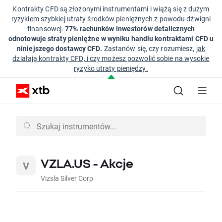
Kontrakty CFD są złożonymi instrumentami i wiążą się z dużym
ryzykiem szybkiej utraty środków pieniężnych z powodu dźwigni
finansowej.
77% rachunków inwestorów detalicznych
odnotowuje straty pieniężne w wyniku handlu kontraktami CFD u
niniejszego dostawcy CFD.
Zastanów się, czy rozumiesz,
jak
działają kontrakty CFD, i czy możesz pozwolić sobie na wysokie
ryzyko utraty pieniędzy.
VZLA.US - Akcje
Vizsla Silver Corp