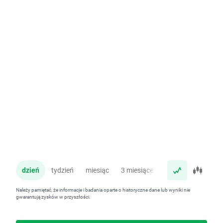
dzień
tydzień
miesiąc
3 miesiące
rok
Należy pamiętać, że informacje i badania oparte o historyczne dane lub wyniki nie
gwarantują zysków w przyszłości.