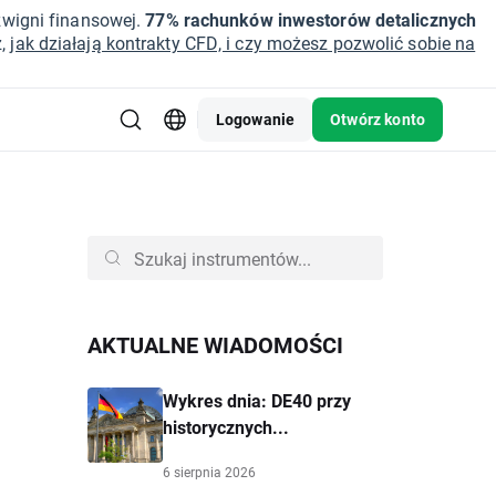
źwigni finansowej.
77% rachunków inwestorów detalicznych
z,
jak działają kontrakty CFD, i czy możesz pozwolić sobie na
Logowanie
Otwórz konto
AKTUALNE WIADOMOŚCI
Wykres dnia: DE40 przy
historycznych...
6 sierpnia 2026