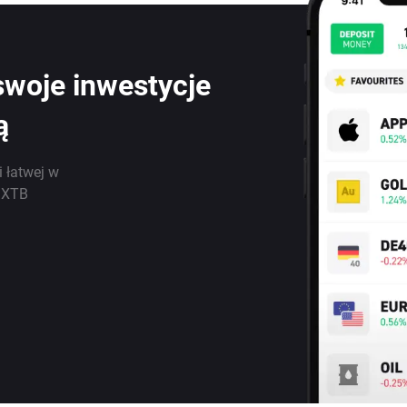
swoje inwestycje
ą
i łatwej w
j XTB