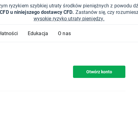
żym ryzykiem szybkiej utraty środków pieniężnych z powodu d
 CFD u niniejszego dostawcy CFD.
Zastanów się, czy rozumies
wysokie ryzyko utraty pieniędzy.
Płatności
Edukacja
O nas
Otwórz konto