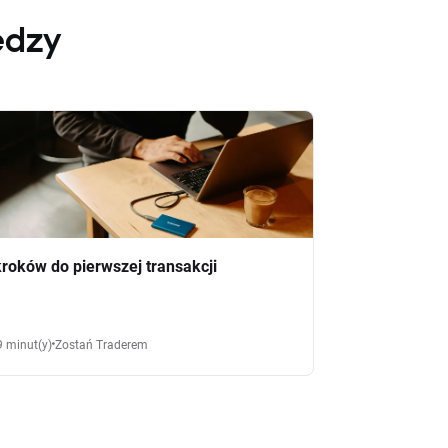
edzy
kroków do pierwszej transakcji
9 minut(y)
Zostań Traderem