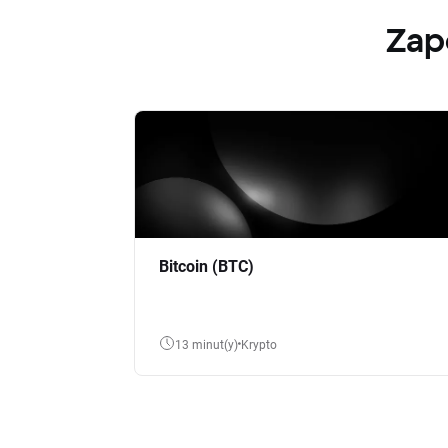
Zap
Bitcoin (BTC)
13 minut(y)
Krypto