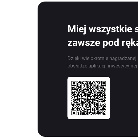
Miej wszystkie 
zawsze pod ręk
Dzięki wielokrotnie nagradzanej 
obsłudze aplikacji inwestycyjne