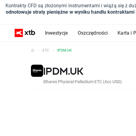
Kontrakty CFD są złożonymi instrumentami i wiążą się z du
odnotowuje straty pieniężne w wyniku handlu kontraktami
Inwestycje
Oszczędności
Karta i 
ETC
IPDM.UK
IPDM.UK
iShares Physical Palladium ETC (Acc USD)