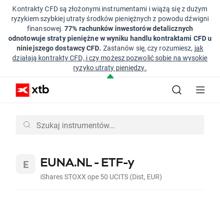
Kontrakty CFD są złożonymi instrumentami i wiążą się z dużym
ryzykiem szybkiej utraty środków pieniężnych z powodu dźwigni
finansowej.
77% rachunków inwestorów detalicznych
odnotowuje straty pieniężne w wyniku handlu kontraktami CFD u
niniejszego dostawcy CFD.
Zastanów się, czy rozumiesz,
jak
działają kontrakty CFD, i czy możesz pozwolić sobie na wysokie
ryzyko utraty pieniędzy.
EUNA.NL - ETF-y
iShares STOXX ope 50 UCITS (Dist, EUR)