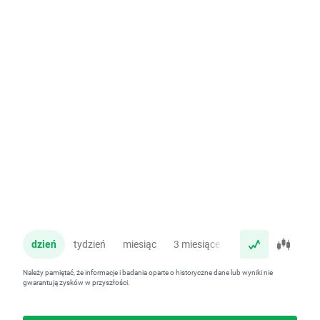
dzień
tydzień
miesiąc
3 miesiące
rok
Należy pamiętać, że informacje i badania oparte o historyczne dane lub wyniki nie
gwarantują zysków w przyszłości.