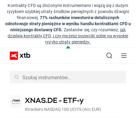
Kontrakty CFD są złożonymi instrumentami i wiążą się z dużym
ryzykiem szybkiej utraty środków pieniężnych z powodu dźwigni
finansowej.
77% rachunków inwestorów detalicznych
odnotowuje straty pieniężne w wyniku handlu kontraktami CFD u
niniejszego dostawcy CFD.
Zastanów się, czy rozumiesz,
jak
działają kontrakty CFD, i czy możesz pozwolić sobie na wysokie
ryzyko utraty pieniędzy.
XNAS.DE - ETF-y
Xtrackers NASDAQ 100 UCITS (Acc EUR)