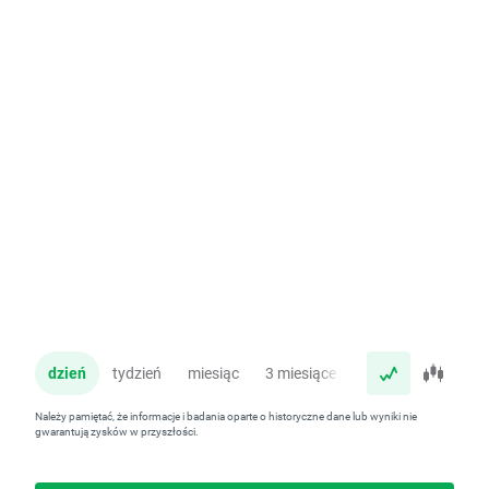
dzień
tydzień
miesiąc
3 miesiące
rok
Należy pamiętać, że informacje i badania oparte o historyczne dane lub wyniki nie
gwarantują zysków w przyszłości.