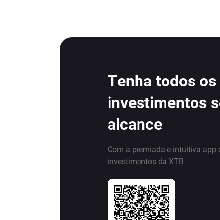
Tenha todos os
investimentos 
alcance
Com a premiada e intuitiva app 
investimentos da XTB