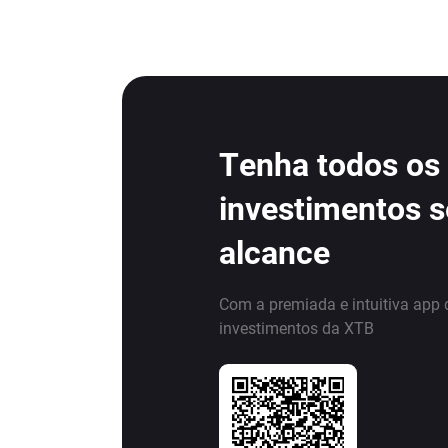
Tenha todos os
investimentos 
alcance
Com a premiada e intuitiva app 
investimentos da XTB