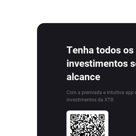
Tenha todos os
investimentos 
alcance
Com a premiada e intuitiva app 
investimentos da XTB