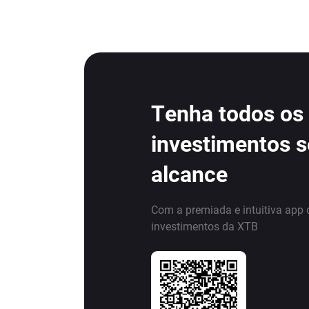
Tenha todos os
investimentos 
alcance
Com a premiada e intuitiva app 
investimentos da XTB