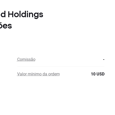
ld Holdings
ões
Comissão
-
Valor mínimo da ordem
10 USD