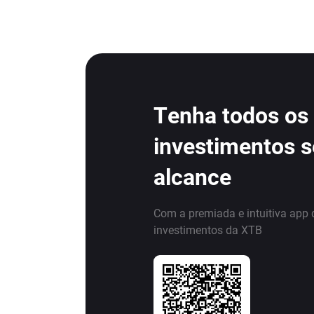
Tenha todos os
investimentos 
alcance
Com a premiada e intuitiva app 
investimentos da XTB