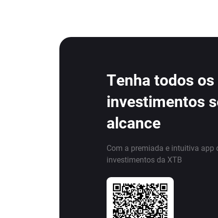
Tenha todos os
investimentos 
alcance
Com a premiada e intuitiva app 
investimentos da XTB