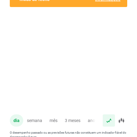
dia
semana
mês
3 meses
ano
O desempenho passado ou as previsões futuras não constituem um indicador fiável do
desempenho futuro.