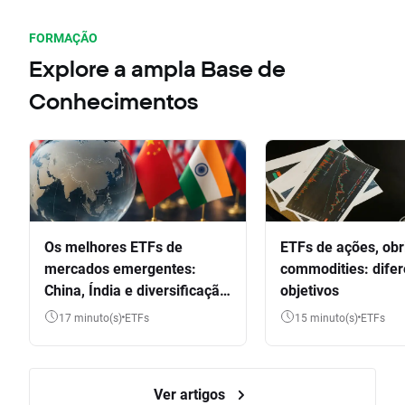
FORMAÇÃO
Explore a ampla Base de
Conhecimentos
Os melhores ETFs de
ETFs de ações, obr
mercados emergentes:
commodities: dife
China, Índia e diversificação
objetivos
global
17 minuto(s)
ETFs
15 minuto(s)
ETFs
Ver artigos