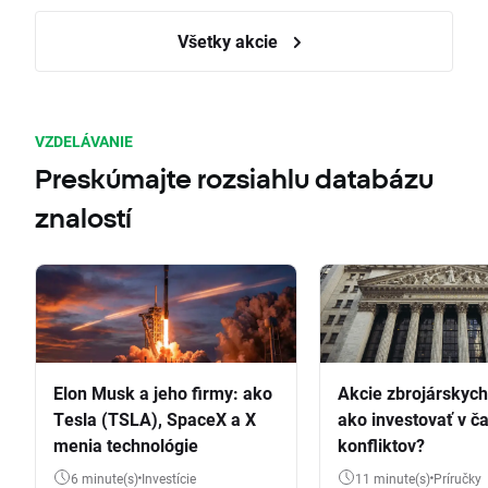
Všetky akcie
VZDELÁVANIE
Preskúmajte rozsiahlu databázu
znalostí
Elon Musk a jeho firmy: ako
Akcie zbrojárskych 
Tesla (TSLA), SpaceX a X
ako investovať v č
menia technológie
konfliktov?
6 minute(s)
Investície
11 minute(s)
Príručky