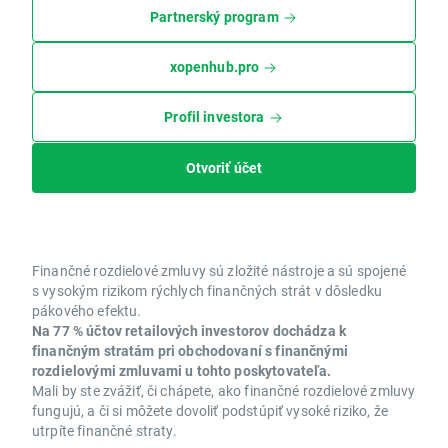
Partnerský program
xopenhub.pro
Profil investora
Otvoriť účet
Finančné rozdielové zmluvy sú zložité nástroje a sú spojené
s vysokým rizikom rýchlych finančných strát v dôsledku
pákového efektu.
Na 77 % účtov retailových investorov dochádza k
finančným stratám pri obchodovaní s finančnými
rozdielovými zmluvami u tohto poskytovateľa.
Mali by ste zvážiť, či chápete, ako finančné rozdielové zmluvy
fungujú, a či si môžete dovoliť podstúpiť vysoké riziko, že
utrpíte finančné straty.