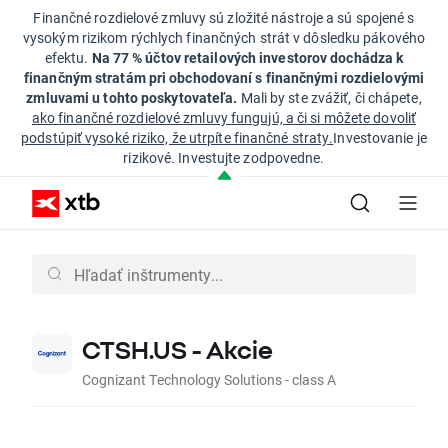
Finančné rozdielové zmluvy sú zložité nástroje a sú spojené s
vysokým rizikom rýchlych finančných strát v dôsledku pákového
efektu.
Na 77 % účtov retailových investorov dochádza k
finančným stratám pri obchodovaní s finančnými rozdielovými
zmluvami u tohto poskytovateľa.
Mali by ste zvážiť, či chápete,
ako finančné rozdielové zmluvy fungujú, a či si môžete dovoliť
podstúpiť vysoké riziko, že utrpíte finančné straty.
Investovanie je
rizikové. Investujte zodpovedne.
CTSH.US - Akcie
Cognizant Technology Solutions - class A