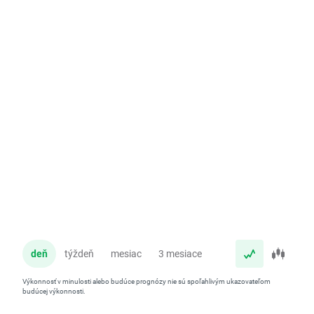
deň
týždeň
mesiac
3 mesiace
rok
Výkonnosť v minulosti alebo budúce prognózy nie sú spoľahlivým ukazovateľom
budúcej výkonnosti.