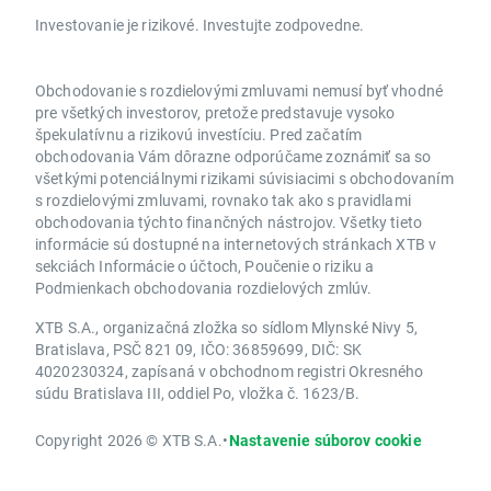
Investovanie je rizikové. Investujte zodpovedne.
Obchodovanie s rozdielovými zmluvami nemusí byť vhodné
pre všetkých investorov, pretože predstavuje vysoko
špekulatívnu a rizikovú investíciu. Pred začatím
obchodovania Vám dôrazne odporúčame zoznámiť sa so
všetkými potenciálnymi rizikami súvisiacimi s obchodovaním
s rozdielovými zmluvami, rovnako tak ako s pravidlami
obchodovania týchto finančných nástrojov. Všetky tieto
informácie sú dostupné na internetových stránkach XTB v
sekciách Informácie o účtoch, Poučenie o riziku a
Podmienkach obchodovania rozdielových zmlúv.
XTB S.A., organizačná zložka so sídlom Mlynské Nivy 5,
Bratislava, PSČ 821 09, IČO: 36859699, DIČ: SK
4020230324, zapísaná v obchodnom registri Okresného
súdu Bratislava III, oddiel Po, vložka č. 1623/B.
Copyright 2026 © XTB S.A.
•
Nastavenie súborov cookie