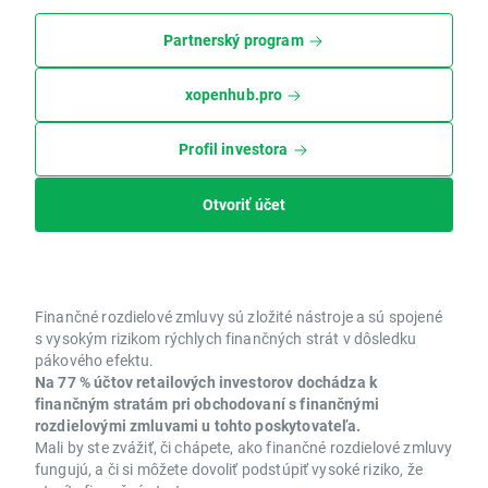
Partnerský program
xopenhub.pro
Profil investora
Otvoriť účet
Finančné rozdielové zmluvy sú zložité nástroje a sú spojené
s vysokým rizikom rýchlych finančných strát v dôsledku
pákového efektu.
Na 77 % účtov retailových investorov dochádza k
finančným stratám pri obchodovaní s finančnými
rozdielovými zmluvami u tohto poskytovateľa.
Mali by ste zvážiť, či chápete, ako finančné rozdielové zmluvy
fungujú, a či si môžete dovoliť podstúpiť vysoké riziko, že