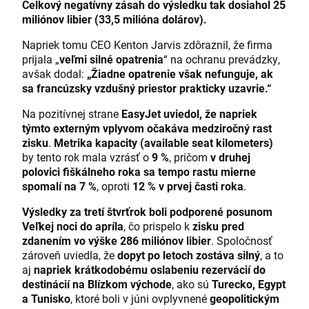
Celkový negatívny zásah do výsledku tak dosiahol 25
miliónov libier (33,5 milióna dolárov).
Napriek tomu CEO Kenton Jarvis zdôraznil, že firma
prijala „
veľmi silné opatrenia
“ na ochranu prevádzky,
avšak dodal:
„Žiadne opatrenie však nefunguje, ak
sa francúzsky vzdušný priestor prakticky uzavrie.“
Na pozitívnej strane
EasyJet uviedol, že napriek
týmto externým vplyvom očakáva medziročný rast
zisku
.
Metrika kapacity (available seat kilometers)
by tento rok mala vzrásť o
9 %
, pričom
v druhej
polovici fiškálneho roka sa tempo rastu mierne
spomalí na 7 %
, oproti
12 % v prvej časti roka
.
Výsledky za tretí štvrťrok boli podporené posunom
Veľkej noci do apríla
, čo prispelo k
zisku pred
zdanením vo výške 286 miliónov libier
. Spoločnosť
zároveň uviedla, že
dopyt po letoch zostáva silný
, a to
aj
napriek krátkodobému oslabeniu rezervácií do
destinácií na Blízkom východe
, ako sú
Turecko, Egypt
a Tunisko
, ktoré boli v júni ovplyvnené
geopolitickým