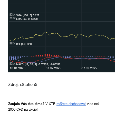
Zdroj: xStation5
Zaujala Vás táto téma? 
V XTB 
môžete obchodovať
 viac než 
2000 
CFD
 na akcie!