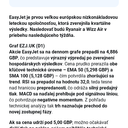
EasyJet je prvou veľkou európskou nízkonákladovou
leteckou spoločnosťou, ktorá zverejnila kvartálne
výsledky. Nasledovať budú Ryanair a Wizz Air v
priebehu nasledujúceho týždňa.
Graf EZJ.UK (D1)
Akcie EasyJet sa na dennom grafe prepadli na 4,886
GBP
, čo predstavuje
výrazný výpredaj po zverejnení
hospodárskych výsledkov
. Cena prudko prerazila
obe
kľúčové technické úrovne – EMA 50 (5,298 GBP) a
SMA 100 (5,128 GBP)
– čím potvrdila
zhoršujúci sa
trend
.
RSI sa prepadol na hodnotu 32,0
, teda tesne
nad hranicou
prepredanosti
, čo odráža
silný predajný
tlak
.
MACD sa naďalej prehlbuje pod signálnou líniou
,
čo potvrdzuje
negatívne momentum
. Z pohľadu
technickej analýzy tak
trh naznačuje prechod do
novej zostupnej fázy
.
Ak sa cena udrží pod 5,00 GBP
, možno očakávať