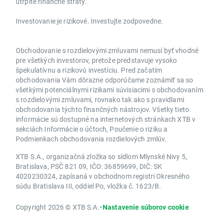
utrpíte finančné straty.
Investovanie je rizikové. Investujte zodpovedne.
Obchodovanie s rozdielovými zmluvami nemusí byť vhodné
pre všetkých investorov, pretože predstavuje vysoko
špekulatívnu a rizikovú investíciu. Pred začatím
obchodovania Vám dôrazne odporúčame zoznámiť sa so
všetkými potenciálnymi rizikami súvisiacimi s obchodovaním
s rozdielovými zmluvami, rovnako tak ako s pravidlami
obchodovania týchto finančných nástrojov. Všetky tieto
informácie sú dostupné na internetových stránkach XTB v
sekciách Informácie o účtoch, Poučenie o riziku a
Podmienkach obchodovania rozdielových zmlúv.
XTB S.A., organizačná zložka so sídlom Mlynské Nivy 5,
Bratislava, PSČ 821 09, IČO: 36859699, DIČ: SK
4020230324, zapísaná v obchodnom registri Okresného
súdu Bratislava III, oddiel Po, vložka č. 1623/B.
Copyright 2026 © XTB S.A.
•
Nastavenie súborov cookie