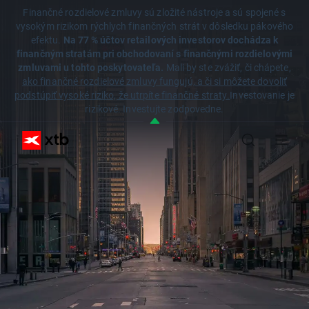
Finančné rozdielové zmluvy sú zložité nástroje a sú spojené s
vysokým rizikom rýchlych finančných strát v dôsledku pákového
efektu.
Na 77 % účtov retailových investorov dochádza k
finančným stratám pri obchodovaní s finančnými rozdielovými
zmluvami u tohto poskytovateľa.
Mali by ste zvážiť, či chápete,
ako finančné rozdielové zmluvy fungujú, a či si môžete dovoliť
podstúpiť vysoké riziko, že utrpíte finančné straty.
Investovanie je
rizikové. Investujte zodpovedne.