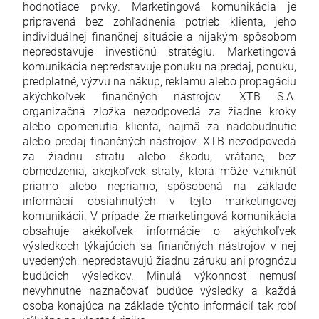
hodnotiace prvky. Marketingová komunikácia je
pripravená bez zohľadnenia potrieb klienta, jeho
individuálnej finančnej situácie a nijakým spôsobom
nepredstavuje investičnú stratégiu. Marketingová
komunikácia nepredstavuje ponuku na predaj, ponuku,
predplatné, výzvu na nákup, reklamu alebo propagáciu
akýchkoľvek finančných nástrojov. XTB S.A.
organizačná zložka nezodpovedá za žiadne kroky
alebo opomenutia klienta, najmä za nadobudnutie
alebo predaj finančných nástrojov. XTB nezodpovedá
za žiadnu stratu alebo škodu, vrátane, bez
obmedzenia, akejkoľvek straty, ktorá môže vzniknúť
priamo alebo nepriamo, spôsobená na základe
informácií obsiahnutých v tejto marketingovej
komunikácii. V prípade, že marketingová komunikácia
obsahuje akékoľvek informácie o akýchkoľvek
výsledkoch týkajúcich sa finančných nástrojov v nej
uvedených, nepredstavujú žiadnu záruku ani prognózu
budúcich výsledkov. Minulá výkonnosť nemusí
nevyhnutne naznačovať budúce výsledky a každá
osoba konajúca na základe týchto informácií tak robí