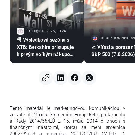
10. augusta 2026, 10:24
10. augusta 2026, 9:
🎥 Výsledková sezóna s
XTB: Berkshire pristupuje
📈 Víťazi a porazení
k prvým veľkým nákupom
S&P 500 (7.8.2026)
od odchodu Buffetta
Tento materiál je marketingovou komunikáciou v
zmysle čl. 24 ods. 3 smernice Európskeho parlamentu
a Rady 2014/65/EÚ z 15. mája 2014 o trhoch s
finančnými nástrojmi, ktorou sa mení smernica
2002/92/ES a smernica 2011/61/EÚ (MiFID II).