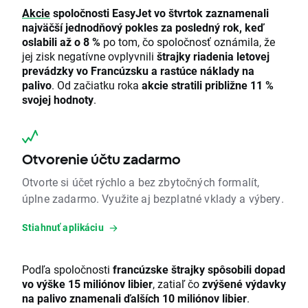
Akcie
spoločnosti EasyJet vo štvrtok zaznamenali
najväčší jednodňový pokles za posledný rok, keď
oslabili až o 8 %
po tom, čo spoločnosť oznámila, že
jej zisk negatívne ovplyvnili
štrajky riadenia letovej
prevádzky vo Francúzsku a rastúce náklady na
palivo
. Od začiatku roka
akcie stratili približne 11 %
svojej hodnoty
.
Otvorenie účtu zadarmo
Otvorte si účet rýchlo a bez zbytočných formalít,
úplne zadarmo. Využite aj bezplatné vklady a výbery.
Stiahnuť aplikáciu
Podľa spoločnosti
francúzske štrajky spôsobili dopad
vo výške 15 miliónov libier
, zatiaľ čo
zvýšené výdavky
na palivo znamenali ďalších 10 miliónov libier
.