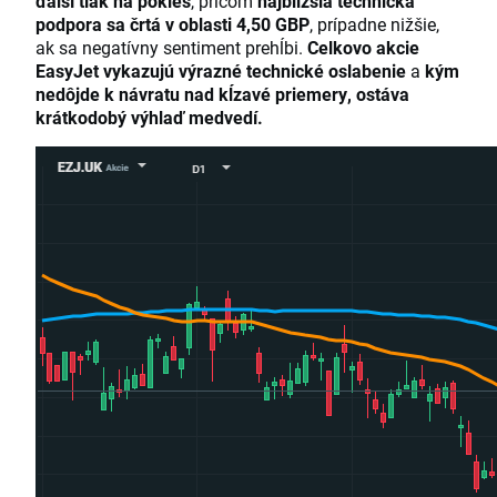
ďalší tlak na pokles
, pričom
najbližšia technická
podpora sa črtá v oblasti 4,50 GBP
, prípadne nižšie,
ak sa negatívny sentiment prehĺbi.
Celkovo akcie
EasyJet vykazujú výrazné technické oslabenie
a
kým
nedôjde k návratu nad kĺzavé priemery, ostáva
krátkodobý výhlaď medvedí.