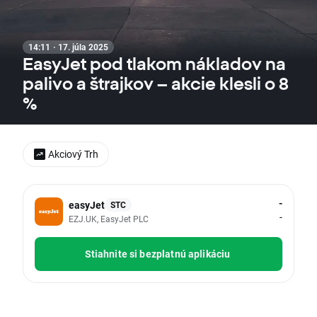
14:11 · 17. júla 2025
EasyJet pod tlakom nákladov na
palivo a štrajkov – akcie klesli o 8
%
Akciový Trh
-
easyJet
STC
-
EZJ.UK, EasyJet PLC
Stiahnite si bezplatnú aplikáciu