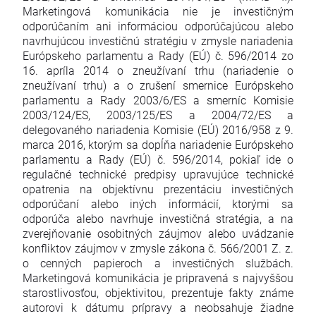
Marketingová komunikácia nie je investičným
odporúčaním ani informáciou odporúčajúcou alebo
navrhujúcou investičnú stratégiu v zmysle nariadenia
Európskeho parlamentu a Rady (EÚ) č. 596/2014 zo
16. apríla 2014 o zneužívaní trhu (nariadenie o
zneužívaní trhu) a o zrušení smernice Európskeho
parlamentu a Rady 2003/6/ES a smerníc Komisie
2003/124/ES, 2003/125/ES a 2004/72/ES a
delegovaného nariadenia Komisie (EÚ) 2016/958 z 9.
marca 2016, ktorým sa dopĺňa nariadenie Európskeho
parlamentu a Rady (EÚ) č. 596/2014, pokiaľ ide o
regulačné technické predpisy upravujúce technické
opatrenia na objektívnu prezentáciu investičných
odporúčaní alebo iných informácií, ktorými sa
odporúča alebo navrhuje investičná stratégia, a na
zverejňovanie osobitných záujmov alebo uvádzanie
konfliktov záujmov v zmysle zákona č. 566/2001 Z. z.
o cenných papieroch a investičných službách.
Marketingová komunikácia je pripravená s najvyššou
starostlivosťou, objektivitou, prezentuje fakty známe
autorovi k dátumu prípravy a neobsahuje žiadne