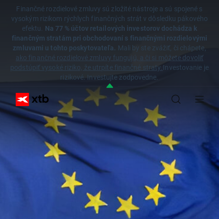
Finančné rozdielové zmluvy sú zložité nástroje a sú spojené s
vysokým rizikom rýchlych finančných strát v dôsledku pákového
efektu.
Na 77 % účtov retailových investorov dochádza k
finančným stratám pri obchodovaní s finančnými rozdielovými
zmluvami u tohto poskytovateľa.
Mali by ste zvážiť, či chápete,
ako finančné rozdielové zmluvy fungujú, a či si môžete dovoliť
podstúpiť vysoké riziko, že utrpíte finančné straty.
Investovanie je
rizikové. Investujte zodpovedne.