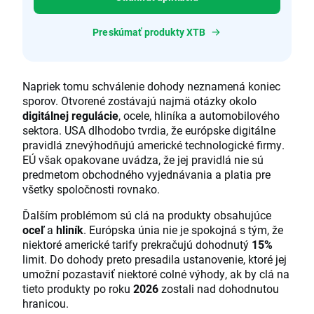
Preskúmať produkty XTB
Napriek tomu schválenie dohody neznamená koniec
sporov. Otvorené zostávajú najmä otázky okolo
digitálnej regulácie
, ocele, hliníka a automobilového
sektora. USA dlhodobo tvrdia, že európske digitálne
pravidlá znevýhodňujú americké technologické firmy.
EÚ však opakovane uvádza, že jej pravidlá nie sú
predmetom obchodného vyjednávania a platia pre
všetky spoločnosti rovnako.
Ďalším problémom sú clá na produkty obsahujúce
oceľ
a
hliník
. Európska únia nie je spokojná s tým, že
niektoré americké tarify prekračujú dohodnutý
15%
limit. Do dohody preto presadila ustanovenie, ktoré jej
umožní pozastaviť niektoré colné výhody, ak by clá na
tieto produkty po roku
2026
zostali nad dohodnutou
hranicou.