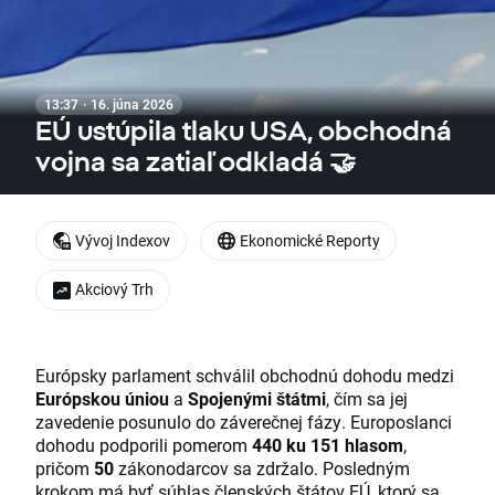
13:37 · 16. júna 2026
EÚ ustúpila tlaku USA, obchodná
vojna sa zatiaľ odkladá 🤝
Vývoj Indexov
Ekonomické Reporty
Akciový Trh
Európsky parlament schválil obchodnú dohodu medzi
Európskou úniou
a
Spojenými štátmi
, čím sa jej
zavedenie posunulo do záverečnej fázy. Europoslanci
dohodu podporili pomerom
440 ku 151 hlasom
,
pričom
50
zákonodarcov sa zdržalo. Posledným
krokom má byť súhlas členských štátov EÚ, ktorý sa