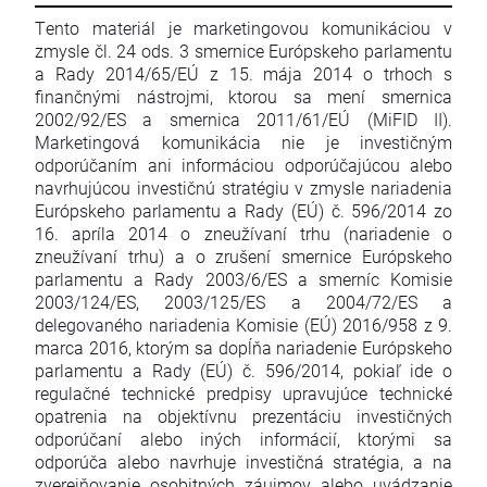
Tento materiál je marketingovou komunikáciou v
zmysle čl. 24 ods. 3 smernice Európskeho parlamentu
a Rady 2014/65/EÚ z 15. mája 2014 o trhoch s
finančnými nástrojmi, ktorou sa mení smernica
2002/92/ES a smernica 2011/61/EÚ (MiFID II).
Marketingová komunikácia nie je investičným
odporúčaním ani informáciou odporúčajúcou alebo
navrhujúcou investičnú stratégiu v zmysle nariadenia
Európskeho parlamentu a Rady (EÚ) č. 596/2014 zo
16. apríla 2014 o zneužívaní trhu (nariadenie o
zneužívaní trhu) a o zrušení smernice Európskeho
parlamentu a Rady 2003/6/ES a smerníc Komisie
2003/124/ES, 2003/125/ES a 2004/72/ES a
delegovaného nariadenia Komisie (EÚ) 2016/958 z 9.
marca 2016, ktorým sa dopĺňa nariadenie Európskeho
parlamentu a Rady (EÚ) č. 596/2014, pokiaľ ide o
regulačné technické predpisy upravujúce technické
opatrenia na objektívnu prezentáciu investičných
odporúčaní alebo iných informácií, ktorými sa
odporúča alebo navrhuje investičná stratégia, a na
zverejňovanie osobitných záujmov alebo uvádzanie