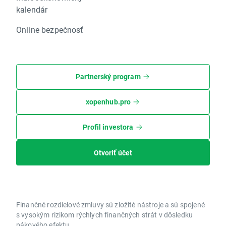
kalendár
Online bezpečnosť
Partnerský program
xopenhub.pro
Profil investora
Otvoriť účet
Finančné rozdielové zmluvy sú zložité nástroje a sú spojené
s vysokým rizikom rýchlych finančných strát v dôsledku
pákového efektu.