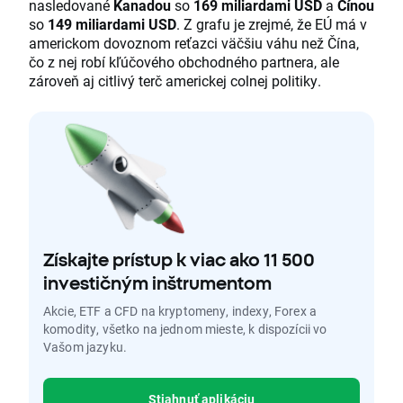
nasledované
Kanadou
so
169 miliardami USD
a
Čínou
so
149 miliardami USD
. Z grafu je zrejmé, že EÚ má v
americkom dovoznom reťazci väčšiu váhu než Čína,
čo z nej robí kľúčového obchodného partnera, ale
zároveň aj citlivý terč americkej colnej politiky.
Získajte prístup k viac ako 11 500
investičným inštrumentom
Akcie, ETF a CFD na kryptomeny, indexy, Forex a
komodity, všetko na jednom mieste, k dispozícii vo
Vašom jazyku.
Stiahnuť aplikáciu