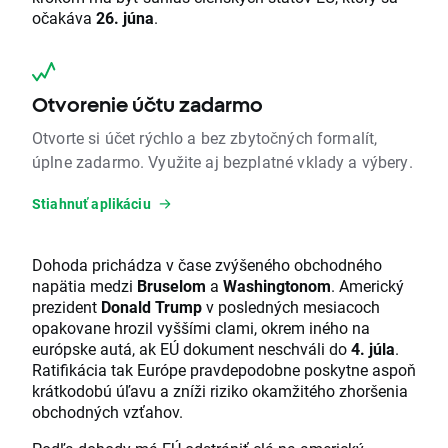
očakáva
26. júna
.
Otvorenie účtu zadarmo
Otvorte si účet rýchlo a bez zbytočných formalít,
úplne zadarmo. Využite aj bezplatné vklady a výbery.
Stiahnuť aplikáciu
Dohoda prichádza v čase zvýšeného obchodného
napätia medzi
Bruselom
a
Washingtonom
. Americký
prezident
Donald Trump
v posledných mesiacoch
opakovane hrozil vyššími clami, okrem iného na
európske autá, ak EÚ dokument neschváli do
4. júla
.
Ratifikácia tak Európe pravdepodobne poskytne aspoň
krátkodobú úľavu a zníži riziko okamžitého zhoršenia
obchodných vzťahov.