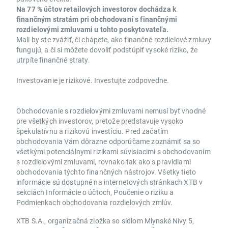
Na 77 % účtov retailových investorov dochádza k
finančným stratám pri obchodovaní s finančnými
rozdielovými zmluvami u tohto poskytovateľa.
Mali by ste zvážiť, či chápete, ako finančné rozdielové zmluvy
fungujú, a či si môžete dovoliť podstúpiť vysoké riziko, že
utrpíte finančné straty.
Investovanie je rizikové. Investujte zodpovedne.
Obchodovanie s rozdielovými zmluvami nemusí byť vhodné
pre všetkých investorov, pretože predstavuje vysoko
špekulatívnu a rizikovú investíciu. Pred začatím
obchodovania Vám dôrazne odporúčame zoznámiť sa so
všetkými potenciálnymi rizikami súvisiacimi s obchodovaním
s rozdielovými zmluvami, rovnako tak ako s pravidlami
obchodovania týchto finančných nástrojov. Všetky tieto
informácie sú dostupné na internetových stránkach XTB v
sekciách Informácie o účtoch, Poučenie o riziku a
Podmienkach obchodovania rozdielových zmlúv.
XTB S.A., organizačná zložka so sídlom Mlynské Nivy 5,