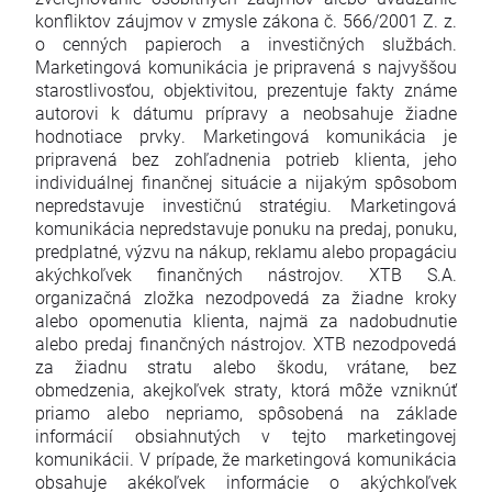
konfliktov záujmov v zmysle zákona č. 566/2001 Z. z.
o cenných papieroch a investičných službách.
Marketingová komunikácia je pripravená s najvyššou
starostlivosťou, objektivitou, prezentuje fakty známe
autorovi k dátumu prípravy a neobsahuje žiadne
hodnotiace prvky. Marketingová komunikácia je
pripravená bez zohľadnenia potrieb klienta, jeho
individuálnej finančnej situácie a nijakým spôsobom
nepredstavuje investičnú stratégiu. Marketingová
komunikácia nepredstavuje ponuku na predaj, ponuku,
predplatné, výzvu na nákup, reklamu alebo propagáciu
akýchkoľvek finančných nástrojov. XTB S.A.
organizačná zložka nezodpovedá za žiadne kroky
alebo opomenutia klienta, najmä za nadobudnutie
alebo predaj finančných nástrojov. XTB nezodpovedá
za žiadnu stratu alebo škodu, vrátane, bez
obmedzenia, akejkoľvek straty, ktorá môže vzniknúť
priamo alebo nepriamo, spôsobená na základe
informácií obsiahnutých v tejto marketingovej
komunikácii. V prípade, že marketingová komunikácia
obsahuje akékoľvek informácie o akýchkoľvek