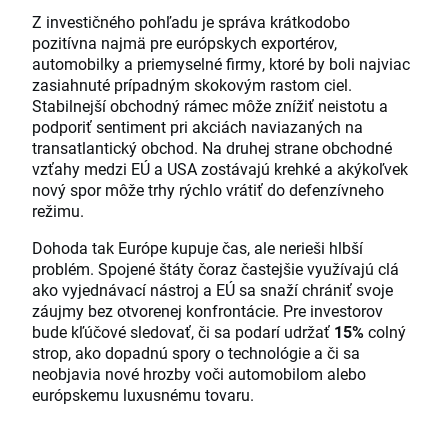
Z investičného pohľadu je správa krátkodobo
pozitívna najmä pre európskych exportérov,
automobilky a priemyselné firmy, ktoré by boli najviac
zasiahnuté prípadným skokovým rastom ciel.
Stabilnejší obchodný rámec môže znížiť neistotu a
podporiť sentiment pri akciách naviazaných na
transatlantický obchod. Na druhej strane obchodné
vzťahy medzi EÚ a USA zostávajú krehké a akýkoľvek
nový spor môže trhy rýchlo vrátiť do defenzívneho
režimu.
Dohoda tak Európe kupuje čas, ale nerieši hlbší
problém. Spojené štáty čoraz častejšie využívajú clá
ako vyjednávací nástroj a EÚ sa snaží chrániť svoje
záujmy bez otvorenej konfrontácie. Pre investorov
bude kľúčové sledovať, či sa podarí udržať
15%
colný
strop, ako dopadnú spory o technológie a či sa
neobjavia nové hrozby voči automobilom alebo
európskemu luxusnému tovaru.