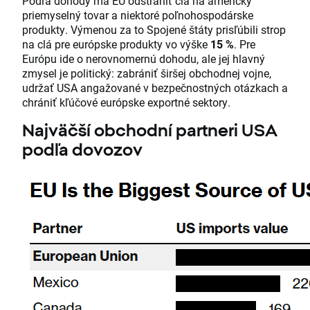
Podľa dohody má EÚ odstrániť clá na americký
priemyselný tovar a niektoré poľnohospodárske
produkty. Výmenou za to Spojené štáty prisľúbili strop
na clá pre európske produkty vo výške
15 %
. Pre
Európu ide o nerovnomernú dohodu, ale jej hlavný
zmysel je politický: zabrániť širšej obchodnej vojne,
udržať USA angažované v bezpečnostných otázkach a
chrániť kľúčové európske exportné sektory.
Najväčší obchodní partneri USA
podľa dovozov