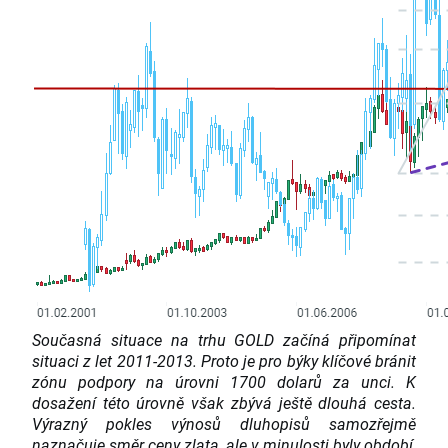
Současná situace na trhu GOLD začíná připomínat
situaci z let 2011-2013. Proto je pro býky klíčové bránit
zónu podpory na úrovni 1700 dolarů za unci. K
dosažení této úrovně však zbývá ještě dlouhá cesta.
Výrazný pokles výnosů dluhopisů samozřejmě
naznačuje směr ceny zlata, ale v minulosti byly období,