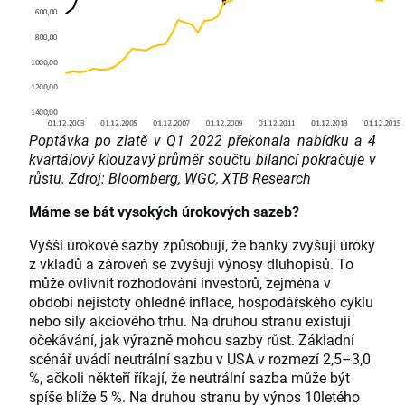
Poptávka po zlatě v Q1 2022 překonala nabídku a 4
kvartálový klouzavý průměr součtu bilancí pokračuje v
růstu. Zdroj: Bloomberg, WGC, XTB Research
Máme se bát vysokých úrokových sazeb?
Vyšší úrokové sazby způsobují, že banky zvyšují úroky
z vkladů a zároveň se zvyšují výnosy dluhopisů. To
může ovlivnit rozhodování investorů, zejména v
období nejistoty ohledně inflace, hospodářského cyklu
nebo síly akciového trhu. Na druhou stranu existují
očekávání, jak výrazně mohou sazby růst. Základní
scénář uvádí neutrální sazbu v USA v rozmezí 2,5–3,0
%, ačkoli někteří říkají, že neutrální sazba může být
spíše blíže 5 %. Na druhou stranu by výnos 10letého