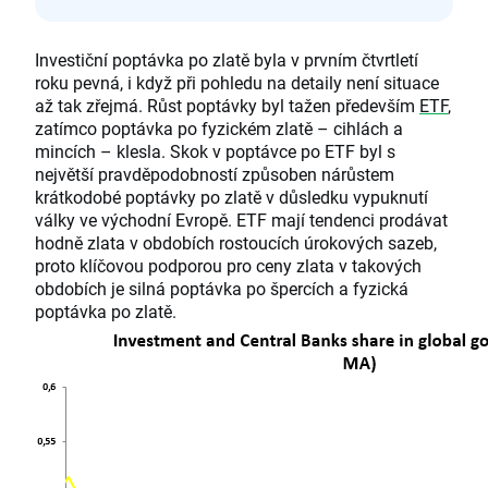
Investiční poptávka po zlatě byla v prvním čtvrtletí
roku pevná, i když při pohledu na detaily není situace
až tak zřejmá. Růst poptávky byl tažen především
ETF
,
zatímco poptávka po fyzickém zlatě – cihlách a
mincích – klesla. Skok v poptávce po ETF byl s
největší pravděpodobností způsoben nárůstem
krátkodobé poptávky po zlatě v důsledku vypuknutí
války ve východní Evropě. ETF mají tendenci prodávat
hodně zlata v obdobích rostoucích úrokových sazeb,
proto klíčovou podporou pro ceny zlata v takových
obdobích je silná poptávka po špercích a fyzická
poptávka po zlatě.