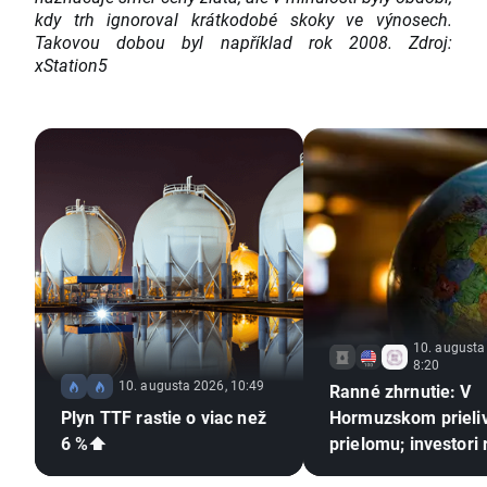
kdy trh ignoroval krátkodobé skoky ve výnosech.
Takovou dobou byl například rok 2008. Zdroj:
xStation5
10. augusta
8:20
10. augusta 2026, 10:49
Ranné zhrnutie: V
Plyn TTF rastie o viac než
Hormuzskom prieli
6 %⬆️
prielomu; investori
na tržby Berkshire