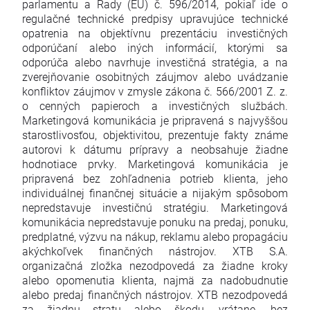
parlamentu a Rady (EÚ) č. 596/2014, pokiaľ ide o
regulačné technické predpisy upravujúce technické
opatrenia na objektívnu prezentáciu investičných
odporúčaní alebo iných informácií, ktorými sa
odporúča alebo navrhuje investičná stratégia, a na
zverejňovanie osobitných záujmov alebo uvádzanie
konfliktov záujmov v zmysle zákona č. 566/2001 Z. z.
o cenných papieroch a investičných službách.
Marketingová komunikácia je pripravená s najvyššou
starostlivosťou, objektivitou, prezentuje fakty známe
autorovi k dátumu prípravy a neobsahuje žiadne
hodnotiace prvky. Marketingová komunikácia je
pripravená bez zohľadnenia potrieb klienta, jeho
individuálnej finančnej situácie a nijakým spôsobom
nepredstavuje investičnú stratégiu. Marketingová
komunikácia nepredstavuje ponuku na predaj, ponuku,
predplatné, výzvu na nákup, reklamu alebo propagáciu
akýchkoľvek finančných nástrojov. XTB S.A.
organizačná zložka nezodpovedá za žiadne kroky
alebo opomenutia klienta, najmä za nadobudnutie
alebo predaj finančných nástrojov. XTB nezodpovedá
za žiadnu stratu alebo škodu, vrátane, bez