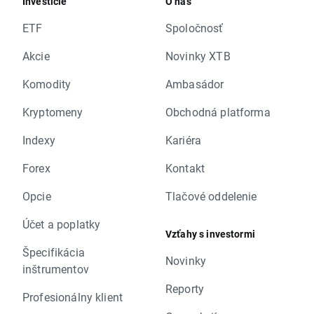
Investície
O nás
ETF
Spoločnosť
Akcie
Novinky XTB
Komodity
Ambasádor
Kryptomeny
Obchodná platforma
Indexy
Kariéra
Forex
Kontakt
Opcie
Tlačové oddelenie
Účet a poplatky
Vzťahy s investormi
Špecifikácia
Novinky
inštrumentov
Reporty
Profesionálny klient