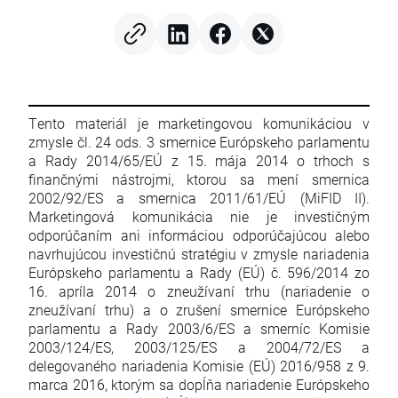
Hathaway
Tento materiál je marketingovou komunikáciou v
zmysle čl. 24 ods. 3 smernice Európskeho parlamentu
a Rady 2014/65/EÚ z 15. mája 2014 o trhoch s
finančnými nástrojmi, ktorou sa mení smernica
2002/92/ES a smernica 2011/61/EÚ (MiFID II).
Marketingová komunikácia nie je investičným
odporúčaním ani informáciou odporúčajúcou alebo
navrhujúcou investičnú stratégiu v zmysle nariadenia
Európskeho parlamentu a Rady (EÚ) č. 596/2014 zo
16. apríla 2014 o zneužívaní trhu (nariadenie o
zneužívaní trhu) a o zrušení smernice Európskeho
parlamentu a Rady 2003/6/ES a smerníc Komisie
2003/124/ES, 2003/125/ES a 2004/72/ES a
delegovaného nariadenia Komisie (EÚ) 2016/958 z 9.
marca 2016, ktorým sa dopĺňa nariadenie Európskeho