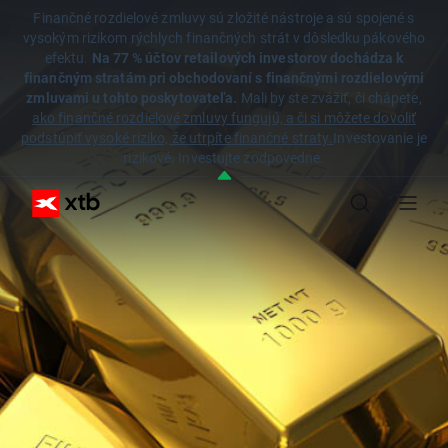
Finančné rozdielové zmluvy sú zložité nástroje a sú spojené s
vysokým rizikom rýchlych finančných strát v dôsledku pákového
efektu.
Na 77 % účtov retailových investorov dochádza k
finančným stratám pri obchodovaní s finančnými rozdielovými
zmluvami u tohto poskytovateľa.
Mali by ste zvážiť, či chápete,
ako finančné rozdielové zmluvy fungujú, a či si môžete dovoliť
podstúpiť vysoké riziko, že utrpíte finančné straty.
Investovanie je
rizikové. Investujte zodpovedne.