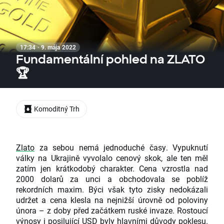
17:34 · 9. mája 2022
Fundamentální pohled na ZLATO
🏆
Komoditný Trh
Zlato
za sebou nemá jednoduché časy. Vypuknutí
války na Ukrajině vyvolalo cenový skok, ale ten měl
zatím jen krátkodobý charakter. Cena vzrostla nad
2000 dolarů za unci a obchodovala se poblíž
rekordních maxim. Býci však tyto zisky nedokázali
udržet a cena klesla na nejnižší úrovně od poloviny
února – z doby před začátkem ruské invaze. Rostoucí
výnosy i posilující USD byly hlavními důvody poklesu.