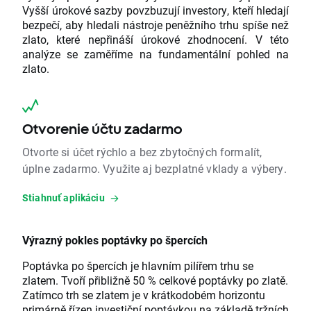
Vyšší úrokové sazby povzbuzují investory, kteří hledají
bezpečí, aby hledali nástroje peněžního trhu spíše než
zlato, které nepřináší úrokové zhodnocení. V této
analýze se zaměříme na fundamentální pohled na
zlato.
Otvorenie účtu zadarmo
Otvorte si účet rýchlo a bez zbytočných formalít,
úplne zadarmo. Využite aj bezplatné vklady a výbery.
Stiahnuť aplikáciu
Výrazný pokles poptávky po špercích
Poptávka po špercích je hlavním pilířem trhu se
zlatem. Tvoří přibližně 50 % celkové poptávky po zlatě.
Zatímco trh se zlatem je v krátkodobém horizontu
primárně řízen investiční poptávkou na základě tržních