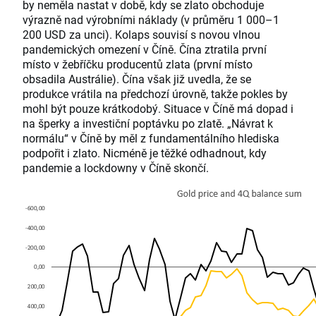
by neměla nastat v době, kdy se zlato obchoduje
výrazně nad výrobními náklady (v průměru 1 000–1
200 USD za unci). Kolaps souvisí s novou vlnou
pandemických omezení v Číně. Čína ztratila první
místo v žebříčku producentů zlata (první místo
obsadila Austrálie). Čína však již uvedla, že se
produkce vrátila na předchozí úrovně, takže pokles by
mohl být pouze krátkodobý. Situace v Číně má dopad i
na šperky a investiční poptávku po zlatě. „Návrat k
normálu“ v Číně by měl z fundamentálního hlediska
podpořit i zlato. Nicméně je těžké odhadnout, kdy
pandemie a lockdowny v Číně skončí.