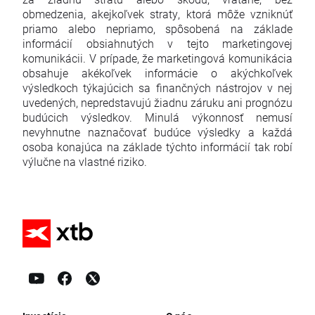
obmedzenia, akejkoľvek straty, ktorá môže vzniknúť
priamo alebo nepriamo, spôsobená na základe
informácií obsiahnutých v tejto marketingovej
komunikácii. V prípade, že marketingová komunikácia
obsahuje akékoľvek informácie o akýchkoľvek
výsledkoch týkajúcich sa finančných nástrojov v nej
uvedených, nepredstavujú žiadnu záruku ani prognózu
budúcich výsledkov. Minulá výkonnosť nemusí
nevyhnutne naznačovať budúce výsledky a každá
osoba konajúca na základe týchto informácií tak robí
výlučne na vlastné riziko.