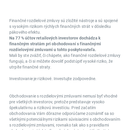
Finančné rozdielové zmluvy sú zložité nástroje a sú spojené
s vysokým rizikom rýchlych finančných strát v dôsledku
pákového efektu.
Na 77 % účtov retailových investorov dochádza k
finančným stratám pri obchodovaní s finančnými
rozdielovými zmluvami u tohto poskytovateľa.
Mali by ste zvážiť, či chápete, ako finančné rozdielové zmluvy
fungujú, a či si môžete dovoliť podstúpiť vysoké riziko, že
utrpíte finančné straty.
Investovanie je rizikové. Investujte zodpovedne.
Obchodovanie s rozdielovými zmluvami nemusí byť vhodné
pre všetkých investorov, pretože predstavuje vysoko
špekulatívnu a rizikovú investíciu. Pred začatím
obchodovania Vám dôrazne odporúčame zoznámiť sa so
všetkými potenciálnymi rizikami súvisiacimi s obchodovaním
s rozdielovými zmluvami, rovnako tak ako s pravidlami