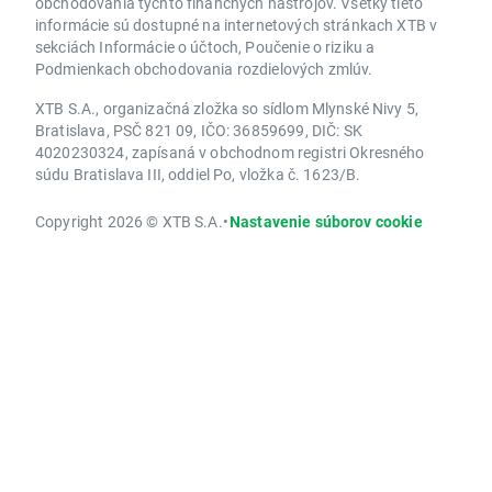
obchodovania týchto finančných nástrojov. Všetky tieto
informácie sú dostupné na internetových stránkach XTB v
sekciách Informácie o účtoch, Poučenie o riziku a
Podmienkach obchodovania rozdielových zmlúv.
XTB S.A., organizačná zložka so sídlom Mlynské Nivy 5,
Bratislava, PSČ 821 09, IČO: 36859699, DIČ: SK
4020230324, zapísaná v obchodnom registri Okresného
súdu Bratislava III, oddiel Po, vložka č. 1623/B.
Copyright 2026 © XTB S.A.
•
Nastavenie súborov cookie