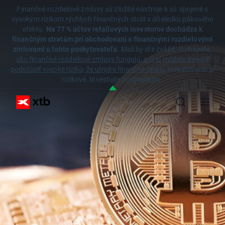
Finančné rozdielové zmluvy sú zložité nástroje a sú spojené s
vysokým rizikom rýchlych finančných strát v dôsledku pákového
efektu.
Na 77 % účtov retailových investorov dochádza k
finančným stratám pri obchodovaní s finančnými rozdielovými
zmluvami u tohto poskytovateľa.
Mali by ste zvážiť, či chápete,
ako finančné rozdielové zmluvy fungujú, a či si môžete dovoliť
podstúpiť vysoké riziko, že utrpíte finančné straty.
Investovanie je
rizikové. Investujte zodpovedne.