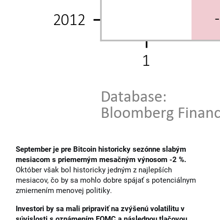
September je pre Bitcoin historicky sezónne slabým
mesiacom s priemerným mesačným výnosom -2 %.
Október však bol historicky jedným z najlepších
mesiacov, čo by sa mohlo dobre spájať s potenciálnym
zmiernením menovej politiky.
Investori by sa mali pripraviť na zvýšenú volatilitu v
súvislosti s oznámením FOMC a následnou tlačovou