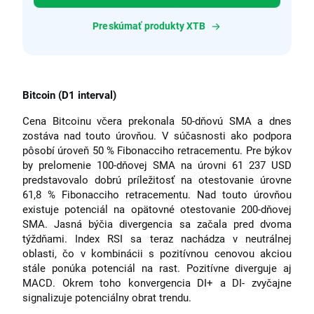
Preskúmať produkty XTB
Bitcoin (D1 interval)
Cena Bitcoinu včera prekonala 50-dňovú SMA a dnes
zostáva nad touto úrovňou. V súčasnosti ako podpora
pôsobí úroveň 50 % Fibonacciho retracementu. Pre býkov
by prelomenie 100-dňovej SMA na úrovni 61 237 USD
predstavovalo dobrú príležitosť na otestovanie úrovne
61,8 % Fibonacciho retracementu. Nad touto úrovňou
existuje potenciál na opätovné otestovanie 200-dňovej
SMA. Jasná býčia divergencia sa začala pred dvoma
týždňami. Index RSI sa teraz nachádza v neutrálnej
oblasti, čo v kombinácii s pozitívnou cenovou akciou
stále ponúka potenciál na rast. Pozitívne diverguje aj
MACD. Okrem toho konvergencia DI+ a DI- zvyčajne
signalizuje potenciálny obrat trendu.