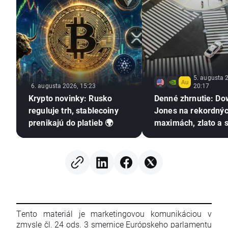
5. augusta 
6. augusta 2026, 15:23
20:17
Krypto novinky: Rusko
Denné zhrnutie: Do
reguluje trh, stablecoiny
Jones na rekordný
prenikajú do platieb 🌍
maximách, zlato a s
rastú vďaka nádej
dohodu medzi USA
Iránom
Tento materiál je marketingovou komunikáciou v
zmysle čl. 24 ods. 3 smernice Európskeho parlamentu