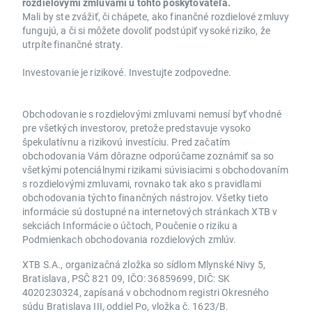
rozdielovými zmluvami u tohto poskytovateľa.
Mali by ste zvážiť, či chápete, ako finančné rozdielové zmluvy
fungujú, a či si môžete dovoliť podstúpiť vysoké riziko, že
utrpíte finančné straty.
Investovanie je rizikové. Investujte zodpovedne.
Obchodovanie s rozdielovými zmluvami nemusí byť vhodné
pre všetkých investorov, pretože predstavuje vysoko
špekulatívnu a rizikovú investíciu. Pred začatím
obchodovania Vám dôrazne odporúčame zoznámiť sa so
všetkými potenciálnymi rizikami súvisiacimi s obchodovaním
s rozdielovými zmluvami, rovnako tak ako s pravidlami
obchodovania týchto finančných nástrojov. Všetky tieto
informácie sú dostupné na internetových stránkach XTB v
sekciách Informácie o účtoch, Poučenie o riziku a
Podmienkach obchodovania rozdielových zmlúv.
XTB S.A., organizačná zložka so sídlom Mlynské Nivy 5,
Bratislava, PSČ 821 09, IČO: 36859699, DIČ: SK
4020230324, zapísaná v obchodnom registri Okresného
súdu Bratislava III, oddiel Po, vložka č. 1623/B.