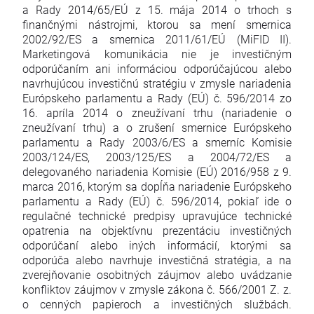
a Rady 2014/65/EÚ z 15. mája 2014 o trhoch s
finančnými nástrojmi, ktorou sa mení smernica
2002/92/ES a smernica 2011/61/EÚ (MiFID II).
Marketingová komunikácia nie je investičným
odporúčaním ani informáciou odporúčajúcou alebo
navrhujúcou investičnú stratégiu v zmysle nariadenia
Európskeho parlamentu a Rady (EÚ) č. 596/2014 zo
16. apríla 2014 o zneužívaní trhu (nariadenie o
zneužívaní trhu) a o zrušení smernice Európskeho
parlamentu a Rady 2003/6/ES a smerníc Komisie
2003/124/ES, 2003/125/ES a 2004/72/ES a
delegovaného nariadenia Komisie (EÚ) 2016/958 z 9.
marca 2016, ktorým sa dopĺňa nariadenie Európskeho
parlamentu a Rady (EÚ) č. 596/2014, pokiaľ ide o
regulačné technické predpisy upravujúce technické
opatrenia na objektívnu prezentáciu investičných
odporúčaní alebo iných informácií, ktorými sa
odporúča alebo navrhuje investičná stratégia, a na
zverejňovanie osobitných záujmov alebo uvádzanie
konfliktov záujmov v zmysle zákona č. 566/2001 Z. z.
o cenných papieroch a investičných službách.