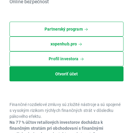
Online bezpečnosť
Partnerský program
xopenhub.pro
Profil investora
Otvoriť účet
Finančné rozdielové zmluvy sú zložité nástroje a sú spojené
s vysokým rizikom rýchlych finančných strát v dôsledku
pákového efektu.
Na 77 % účtov retailových investorov dochádza k
finančným stratám pri obchodovaní s finančnými