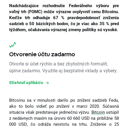
Nadchádzajúce rozhodnutie Federálneho výboru pre
voľný trh (FOMC) môže výrazne ovplyvniť cenu Bitcoinu.
Keďže trh odhaduje 67 % pravdepodobnosť zníženia
sadzieb o 50 bázických bodov, čo je viac ako 35 % pred
týždňom, očakávania výraznej zmeny politiky sú vysoké.
Otvorenie účtu zadarmo
Otvorte si účet rýchlo a bez zbytočných formalít,
úplne zadarmo. Využite aj bezplatné vklady a výbery.
Stiahnuť aplikáciu
Bitcoinu sa v minulosti darilo po znížení sadzieb Fedu,
ako to bolo vidieť po znížení v marci 2020. Súčasná
situácia však predstavuje jedinečnú výzvu.
Bitcoin
ustúpil
z nedávnych maxím na úrovni 60 660 USD na približne 58
000 USD, čo odráža neistotu na trhu. Zníženie o 25