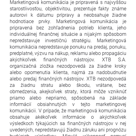
Marketingová komunikácia je pripravená s najvyššou
starostlivosťou, objektivitou, prezentuje fakty známe
autorovi k dátumu prípravy a neobsahuje žiadne
hodnotiace prvky. Marketingová komunikácia je
pripravená bez zohľadnenia potrieb klienta, jeho
individuálnej finančnej situácie a nijakým spôsobom
nepredstavuje investičnú stratégiu. Marketingová
komunikácia nepredstavuje ponuku na predaj, ponuku,
predplatné, výzvu na nákup, reklamu alebo propagáciu
akýchkoľvek finančných nástrojov. XTB S.A.
organizačná zložka nezodpovedá za žiadne kroky
alebo opomenutia klienta, najmä za nadobudnutie
alebo predaj finančných nástrojov. XTB nezodpovedá
za žiadnu stratu alebo škodu, vrátane, bez
obmedzenia, akejkoľvek straty, ktorá môže vzniknúť
priamo alebo nepriamo, spôsobená na základe
informácií obsiahnutých v tejto marketingovej
komunikácii. V prípade, že marketingová komunikácia
obsahuje akékoľvek informácie o akýchkoľvek
výsledkoch týkajúcich sa finančných nástrojov v nej
uvedených, nepredstavujú žiadnu záruku ani prognózu
budúcich výsledkov. Minulá výkonnosť nemusí