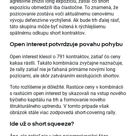
agresívne znížili long expozíciu, zatiaľ čo short
expozíciu obmedzili iba čiastočne. To znamená, že
pozicovanie zostáva voči aktuálnemu cenovému
vývoju defenzívne vychýlené. Ak bude trh ďalej rásť,
táto skupina môže byť nútená k rýchlejšiemu
spätnému odkupu short kontraktov.
Open interest potvrdzuje povahu pohybu
Open interest klesol o 791 kontraktov, zatiaľ čo ceny
kakaa rástli. Takáto kombinácia zvyčajne naznačuje,
že rally zatiaľ nie je ťahaná primárne novými long
pozíciami, ale skôr zatváraním existujúcich shortov.
Toto rozlíšenie je dôležité. Rastúce ceny v kombinácii
s rastúcim open interest by ukazovali na vstup nového
býčieho kapitálu na trh a formovanie nového
štrukturálneho uptrendu. V tomto prípade však
obrázok stále viac zodpovedá short-covering rally.
Ide už o short squeeze?
Áno, ale zatiaľ nie v jeho najagresívnejšej fáze.