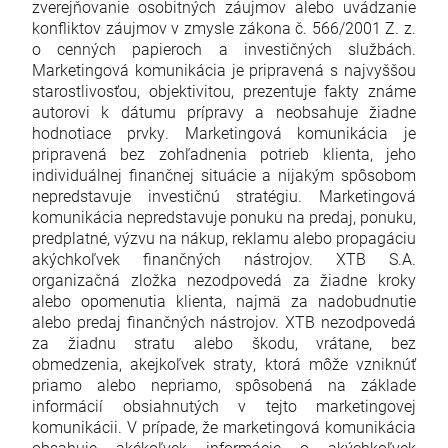
zverejňovanie osobitných záujmov alebo uvádzanie
konfliktov záujmov v zmysle zákona č. 566/2001 Z. z.
o cenných papieroch a investičných službách.
Marketingová komunikácia je pripravená s najvyššou
starostlivosťou, objektivitou, prezentuje fakty známe
autorovi k dátumu prípravy a neobsahuje žiadne
hodnotiace prvky. Marketingová komunikácia je
pripravená bez zohľadnenia potrieb klienta, jeho
individuálnej finančnej situácie a nijakým spôsobom
nepredstavuje investičnú stratégiu. Marketingová
komunikácia nepredstavuje ponuku na predaj, ponuku,
predplatné, výzvu na nákup, reklamu alebo propagáciu
akýchkoľvek finančných nástrojov. XTB S.A.
organizačná zložka nezodpovedá za žiadne kroky
alebo opomenutia klienta, najmä za nadobudnutie
alebo predaj finančných nástrojov. XTB nezodpovedá
za žiadnu stratu alebo škodu, vrátane, bez
obmedzenia, akejkoľvek straty, ktorá môže vzniknúť
priamo alebo nepriamo, spôsobená na základe
informácií obsiahnutých v tejto marketingovej
komunikácii. V prípade, že marketingová komunikácia
obsahuje akékoľvek informácie o akýchkoľvek