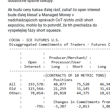
dodatočné spätné odkupy.
Ak budú ceny kakaa ďalej rásť, zatiaľ čo open interest
bude ďalej klesať a Managed Money v
nadchádzajúcich správach CoT rýchlo zníži short
expozíciu, mohlo by to potvrdiť, že trh prechádza do
vyspelejšej fázy short squeeze.