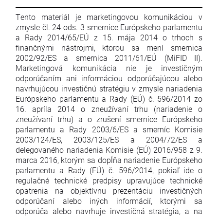
Tento materiál je marketingovou komunikáciou v
zmysle čl. 24 ods. 3 smernice Európskeho parlamentu
a Rady 2014/65/EÚ z 15. mája 2014 o trhoch s
finančnými nástrojmi, ktorou sa mení smernica
2002/92/ES a smernica 2011/61/EÚ (MiFID II).
Marketingová komunikácia nie je investičným
odporúčaním ani informáciou odporúčajúcou alebo
navrhujúcou investičnú stratégiu v zmysle nariadenia
Európskeho parlamentu a Rady (EÚ) č. 596/2014 zo
16. apríla 2014 o zneužívaní trhu (nariadenie o
zneužívaní trhu) a o zrušení smernice Európskeho
parlamentu a Rady 2003/6/ES a smerníc Komisie
2003/124/ES, 2003/125/ES a 2004/72/ES a
delegovaného nariadenia Komisie (EÚ) 2016/958 z 9.
marca 2016, ktorým sa dopĺňa nariadenie Európskeho
parlamentu a Rady (EÚ) č. 596/2014, pokiaľ ide o
regulačné technické predpisy upravujúce technické
opatrenia na objektívnu prezentáciu investičných
odporúčaní alebo iných informácií, ktorými sa
odporúča alebo navrhuje investičná stratégia, a na