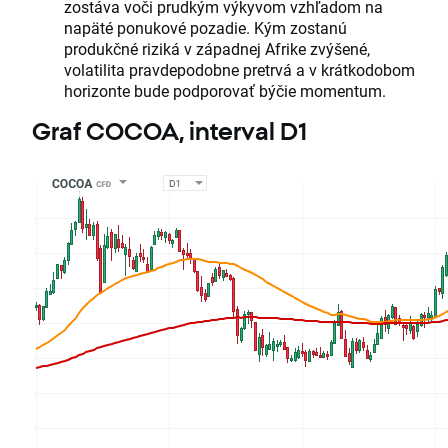
zostáva voči prudkým výkyvom vzhľadom na
napäté ponukové pozadie. Kým zostanú
produkčné riziká v západnej Afrike zvýšené,
volatilita pravdepodobne pretrvá a v krátkodobom
horizonte bude podporovať býčie momentum.
Graf COCOA, interval D1