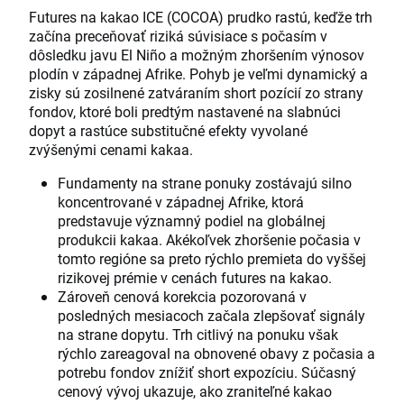
Futures na kakao ICE (COCOA) prudko rastú, keďže trh
začína preceňovať riziká súvisiace s počasím v
dôsledku javu El Niño a možným zhoršením výnosov
plodín v západnej Afrike. Pohyb je veľmi dynamický a
zisky sú zosilnené zatváraním short pozícií zo strany
fondov, ktoré boli predtým nastavené na slabnúci
dopyt a rastúce substitučné efekty vyvolané
zvýšenými cenami kakaa.
Fundamenty na strane ponuky zostávajú silno
koncentrované v západnej Afrike, ktorá
predstavuje významný podiel na globálnej
produkcii kakaa. Akékoľvek zhoršenie počasia v
tomto regióne sa preto rýchlo premieta do vyššej
rizikovej prémie v cenách futures na kakao.
Zároveň cenová korekcia pozorovaná v
posledných mesiacoch začala zlepšovať signály
na strane dopytu. Trh citlivý na ponuku však
rýchlo zareagoval na obnovené obavy z počasia a
potrebu fondov znížiť short expozíciu. Súčasný
cenový vývoj ukazuje, ako zraniteľné kakao