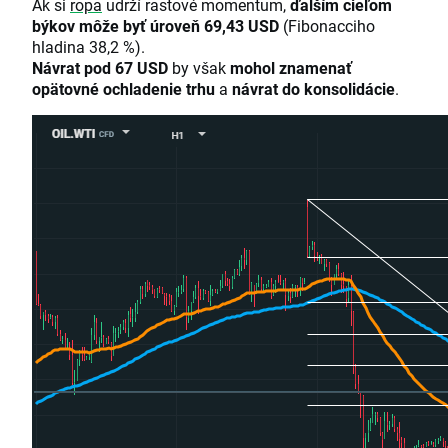
Ak si
ropa
udrží rastové momentum,
ďalším cieľom
býkov môže byť úroveň 69,43 USD
(Fibonacciho
hladina 38,2 %).
Návrat pod 67 USD
by však
mohol znamenať
opätovné ochladenie trhu
a
návrat do konsolidácie
.