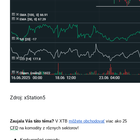
Zdroj: xStation5
Zaujala Vás táto téma? 
V XTB 
môžete obchodovať
 viac ako 25 
CFD
 na komodity z rôznych sektorov!
Konkurenčné spready