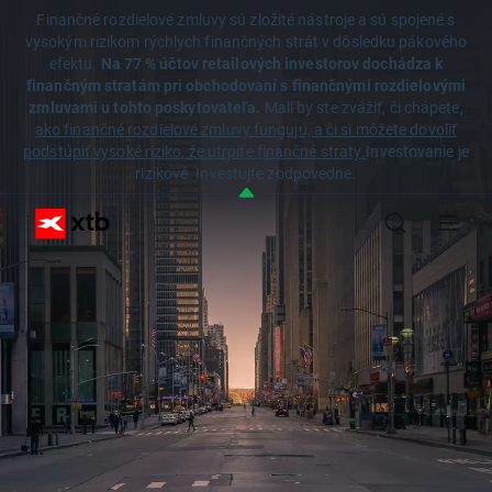
Finančné rozdielové zmluvy sú zložité nástroje a sú spojené s
vysokým rizikom rýchlych finančných strát v dôsledku pákového
efektu.
Na 77 % účtov retailových investorov dochádza k
finančným stratám pri obchodovaní s finančnými rozdielovými
zmluvami u tohto poskytovateľa.
Mali by ste zvážiť, či chápete,
ako finančné rozdielové zmluvy fungujú, a či si môžete dovoliť
podstúpiť vysoké riziko, že utrpíte finančné straty.
Investovanie je
rizikové. Investujte zodpovedne.