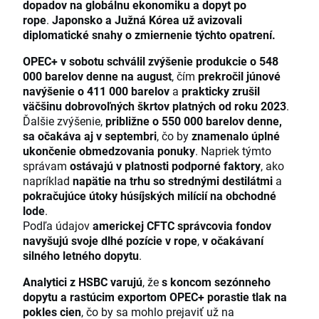
dopadov na globálnu ekonomiku a dopyt po
rope
.
Japonsko a Južná Kórea už avizovali
diplomatické snahy o zmiernenie týchto opatrení.
OPEC+ v sobotu schválil zvýšenie produkcie o 548
000 barelov denne na august
, čím
prekročil júnové
navýšenie o 411 000 barelov
a
prakticky zrušil
väčšinu dobrovoľných škrtov platných od roku 2023
.
Ďalšie zvýšenie,
približne o 550 000 barelov denne,
sa očakáva aj v septembri
, čo by
znamenalo úplné
ukončenie obmedzovania ponuky
. Napriek týmto
správam
ostávajú v platnosti podporné faktory
, ako
napríklad
napätie na trhu so strednými destilátmi
a
pokračujúce útoky húsíjských milícií na obchodné
lode
.
Podľa údajov
americkej CFTC správcovia fondov
navyšujú svoje dlhé pozície v rope
,
v očakávaní
silného letného dopytu
.
Analytici z HSBC varujú
, že
s koncom sezónneho
dopytu a rastúcim exportom OPEC+ porastie tlak na
pokles cien
, čo by sa mohlo prejaviť už na