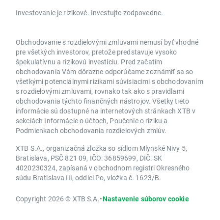
Investovanie je rizikové. Investujte zodpovedne.
Obchodovanie s rozdielovými zmluvami nemusí byť vhodné
pre všetkých investorov, pretože predstavuje vysoko
špekulatívnu a rizikovú investíciu. Pred začatím
obchodovania Vám dôrazne odporúčame zoznámiť sa so
všetkými potenciálnymi rizikami súvisiacimi s obchodovaním
s rozdielovými zmluvami, rovnako tak ako s pravidlami
obchodovania týchto finančných nástrojov. Všetky tieto
informácie sú dostupné na internetových stránkach XTB v
sekciách Informácie o účtoch, Poučenie o riziku a
Podmienkach obchodovania rozdielových zmlúv.
XTB S.A., organizačná zložka so sídlom Mlynské Nivy 5,
Bratislava, PSČ 821 09, IČO: 36859699, DIČ: SK
4020230324, zapísaná v obchodnom registri Okresného
súdu Bratislava III, oddiel Po, vložka č. 1623/B.
Copyright 2026 © XTB S.A.
•
Nastavenie súborov cookie