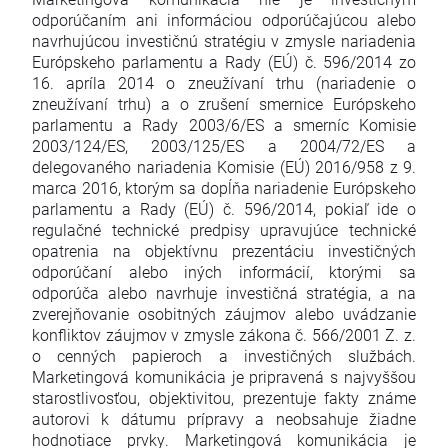
odporúčaním ani informáciou odporúčajúcou alebo
navrhujúcou investičnú stratégiu v zmysle nariadenia
Európskeho parlamentu a Rady (EÚ) č. 596/2014 zo
16. apríla 2014 o zneužívaní trhu (nariadenie o
zneužívaní trhu) a o zrušení smernice Európskeho
parlamentu a Rady 2003/6/ES a smerníc Komisie
2003/124/ES, 2003/125/ES a 2004/72/ES a
delegovaného nariadenia Komisie (EÚ) 2016/958 z 9.
marca 2016, ktorým sa dopĺňa nariadenie Európskeho
parlamentu a Rady (EÚ) č. 596/2014, pokiaľ ide o
regulačné technické predpisy upravujúce technické
opatrenia na objektívnu prezentáciu investičných
odporúčaní alebo iných informácií, ktorými sa
odporúča alebo navrhuje investičná stratégia, a na
zverejňovanie osobitných záujmov alebo uvádzanie
konfliktov záujmov v zmysle zákona č. 566/2001 Z. z.
o cenných papieroch a investičných službách.
Marketingová komunikácia je pripravená s najvyššou
starostlivosťou, objektivitou, prezentuje fakty známe
autorovi k dátumu prípravy a neobsahuje žiadne
hodnotiace prvky. Marketingová komunikácia je