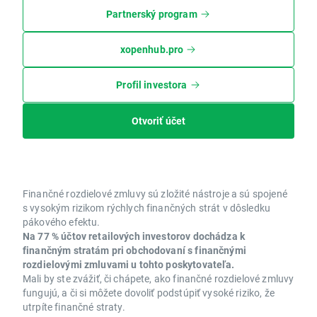
Partnerský program
xopenhub.pro
Profil investora
Otvoriť účet
Finančné rozdielové zmluvy sú zložité nástroje a sú spojené
s vysokým rizikom rýchlych finančných strát v dôsledku
pákového efektu.
Na 77 % účtov retailových investorov dochádza k
finančným stratám pri obchodovaní s finančnými
rozdielovými zmluvami u tohto poskytovateľa.
Mali by ste zvážiť, či chápete, ako finančné rozdielové zmluvy
fungujú, a či si môžete dovoliť podstúpiť vysoké riziko, že
utrpíte finančné straty.