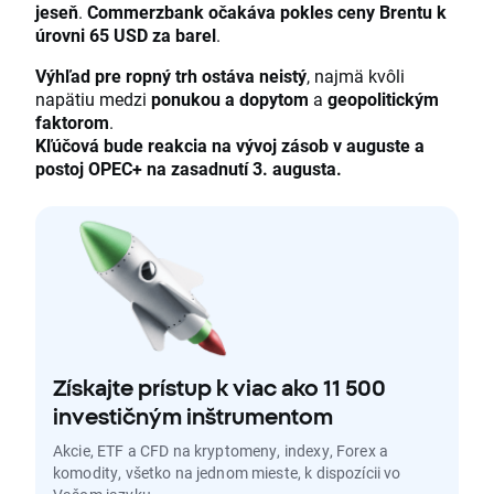
jeseň
.
Commerzbank očakáva pokles ceny Brentu k
úrovni 65 USD za barel
.
Výhľad pre ropný trh ostáva neistý
, najmä kvôli
napätiu medzi
ponukou a dopytom
a
geopolitickým
faktorom
.
Kľúčová bude reakcia na vývoj zásob v auguste a
postoj OPEC+ na zasadnutí 3. augusta.
Získajte prístup k viac ako 11 500
investičným inštrumentom
Akcie, ETF a CFD na kryptomeny, indexy, Forex a
komodity, všetko na jednom mieste, k dispozícii vo