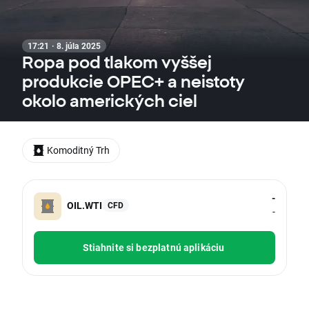
17:21 · 8. júla 2025
Ropa pod tlakom vyššej
produkcie OPEC+ a neistoty
okolo amerických ciel
Komoditný Trh
-
OIL.WTI
CFD
-
Stiahnite si bezplatnú aplikáciu