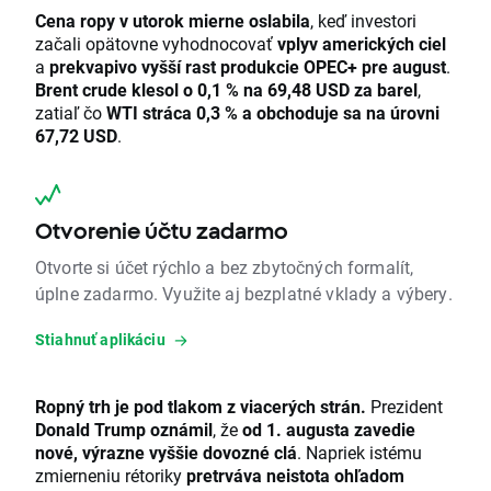
Cena ropy v utorok mierne oslabila
, keď investori
začali opätovne vyhodnocovať
vplyv amerických ciel
a
prekvapivo vyšší rast produkcie OPEC+ pre august
.
Brent crude klesol o 0,1 % na 69,48 USD za barel
,
zatiaľ čo
WTI stráca 0,3 % a obchoduje sa na úrovni
67,72 USD
.
Otvorenie účtu zadarmo
Otvorte si účet rýchlo a bez zbytočných formalít,
úplne zadarmo. Využite aj bezplatné vklady a výbery.
Stiahnuť aplikáciu
Ropný trh je pod tlakom z viacerých strán.
Prezident
Donald Trump oznámil
, že
od 1. augusta zavedie
nové, výrazne vyššie dovozné clá
. Napriek istému
zmierneniu rétoriky
pretrváva neistota ohľadom