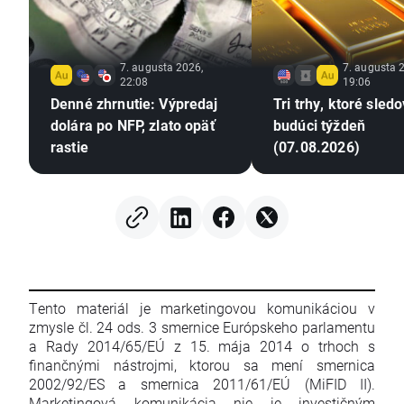
7. augusta 2026,
7. augusta 
22:08
19:06
Denné zhrnutie: Výpredaj
Tri trhy, ktoré sled
dolára po NFP, zlato opäť
budúci týždeň
rastie
(07.08.2026)
Tento materiál je marketingovou komunikáciou v
zmysle čl. 24 ods. 3 smernice Európskeho parlamentu
a Rady 2014/65/EÚ z 15. mája 2014 o trhoch s
finančnými nástrojmi, ktorou sa mení smernica
2002/92/ES a smernica 2011/61/EÚ (MiFID II).
Marketingová komunikácia nie je investičným