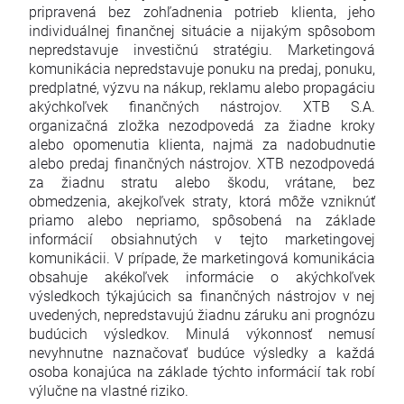
pripravená bez zohľadnenia potrieb klienta, jeho
individuálnej finančnej situácie a nijakým spôsobom
nepredstavuje investičnú stratégiu. Marketingová
komunikácia nepredstavuje ponuku na predaj, ponuku,
predplatné, výzvu na nákup, reklamu alebo propagáciu
akýchkoľvek finančných nástrojov. XTB S.A.
organizačná zložka nezodpovedá za žiadne kroky
alebo opomenutia klienta, najmä za nadobudnutie
alebo predaj finančných nástrojov. XTB nezodpovedá
za žiadnu stratu alebo škodu, vrátane, bez
obmedzenia, akejkoľvek straty, ktorá môže vzniknúť
priamo alebo nepriamo, spôsobená na základe
informácií obsiahnutých v tejto marketingovej
komunikácii. V prípade, že marketingová komunikácia
obsahuje akékoľvek informácie o akýchkoľvek
výsledkoch týkajúcich sa finančných nástrojov v nej
uvedených, nepredstavujú žiadnu záruku ani prognózu
budúcich výsledkov. Minulá výkonnosť nemusí
nevyhnutne naznačovať budúce výsledky a každá
osoba konajúca na základe týchto informácií tak robí
výlučne na vlastné riziko.