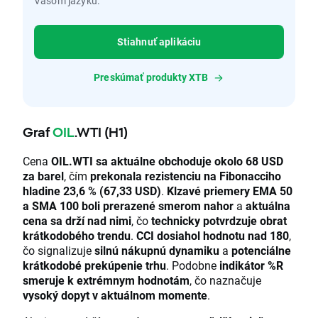
Vašom jazyku.
Stiahnuť aplikáciu
Preskúmať produkty XTB
Graf
OIL
.WTI (H1)
Cena
OIL.WTI sa aktuálne obchoduje okolo 68 USD
za barel
, čím
prekonala rezistenciu na Fibonacciho
hladine 23,6 % (67,33 USD)
.
Klzavé priemery EMA 50
a SMA 100 boli prerazené smerom nahor
a
aktuálna
cena sa drží nad nimi
, čo
technicky potvrdzuje obrat
krátkodobého trendu
.
CCI dosiahol hodnotu nad 180
,
čo signalizuje
silnú nákupnú dynamiku
a
potenciálne
krátkodobé prekúpenie trhu
. Podobne
indikátor %R
smeruje k extrémnym hodnotám
, čo naznačuje
vysoký dopyt v aktuálnom momente
.