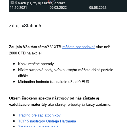
Zdroj: xStation5
Zaujala Vás táto téma? 
V XTB 
môžete obchodovať
 viac než 
2000 
CFD
 na akcie!
Konkurenčné spready
Nízke swapové body, vďaka ktorým môžete držať pozície 
dlhšie
Minimálna hodnota transakcie už od 0 EUR
Okrem širokého spektra nástrojov od nás získate aj 
vzdelávacie materiály
 ako články, e-booky či kurzy zadarmo:
Trading pre začiatočníkov
TOP 5 nástrojov Ondřeja Hartmana