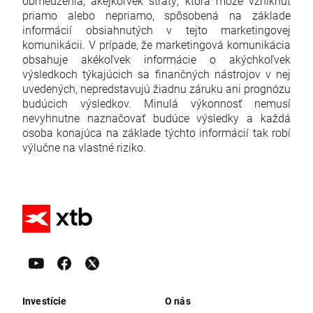
obmedzenia, akejkoľvek straty, ktorá môže vzniknúť
priamo alebo nepriamo, spôsobená na základe
informácií obsiahnutých v tejto marketingovej
komunikácii. V prípade, že marketingová komunikácia
obsahuje akékoľvek informácie o akýchkoľvek
výsledkoch týkajúcich sa finančných nástrojov v nej
uvedených, nepredstavujú žiadnu záruku ani prognózu
budúcich výsledkov. Minulá výkonnosť nemusí
nevyhnutne naznačovať budúce výsledky a každá
osoba konajúca na základe týchto informácií tak robí
výlučne na vlastné riziko.
Investície
O nás