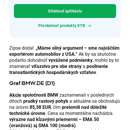
Stiahnuť aplikáciu
Preskúmať produkty XTB
Zipse dodal:
„Máme silný argument – sme najväčším
exportérom automobilov z USA.“
Ak by sa skutočne
podarilo dohodnúť
vyvážené podmienky
, mohlo by to
znamenať
víťazstvo pre obe strany
a
posilnenie
transatlantických hospodárskych vzťahov
.
Graf BMW.DE (D1)
Akcie
spoločnosti BMW
zaznamenali v posledných
dňoch
prudký rastový pohyb
a aktuálne sa obchodujú
na úrovni
85,38 EUR
, čím
prelomili nad dôležité
technické úrovne
. Cena sa momentálne nachádza
výrazne nad kĺzavými priemermi – EMA 50
(oranžová) aj SMA 100 (modrá)
.