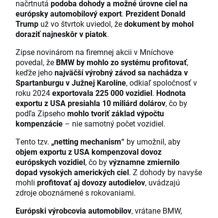
načrtnutá
podoba dohody a možné úrovne ciel na
európsky automobilový export
.
Prezident Donald
Trump
už vo štvrtok uviedol, že
dokument by mohol
doraziť najneskôr v piatok
.
Zipse novinárom na firemnej akcii v Mníchove
povedal, že
BMW by mohlo zo systému profitovať
,
keďže jeho
najväčší výrobný závod sa nachádza v
Spartanburgu v Južnej Karolíne
, odkiaľ spoločnosť v
roku 2024
exportovala 225 000 vozidiel
.
Hodnota
exportu z USA presiahla 10 miliárd dolárov
, čo by
podľa Zipseho
mohlo tvoriť základ výpočtu
kompenzácie
– nie samotný počet vozidiel.
Tento tzv.
„netting mechanism“
by umožnil, aby
objem exportu z USA kompenzoval dovoz
európskych vozidiel
, čo by
významne zmiernilo
dopad vysokých amerických ciel
. Z dohody by navyše
mohli
profitovať aj dovozy autodielov
, uvádzajú
zdroje oboznámené s rokovaniami.
Európski výrobcovia automobilov
, vrátane BMW,