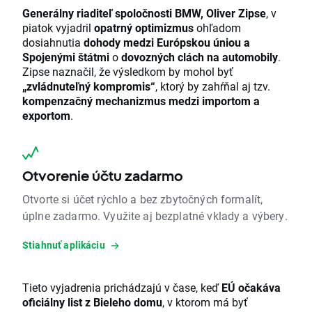
Generálny riaditeľ spoločnosti BMW, Oliver Zipse
, v
piatok vyjadril
opatrný optimizmus
ohľadom
dosiahnutia
dohody medzi Európskou úniou a
Spojenými štátmi
o
dovozných clách na automobily
.
Zipse naznačil, že výsledkom by mohol byť
„zvládnuteľný kompromis“
, ktorý by zahŕňal aj tzv.
kompenzačný mechanizmus medzi importom a
exportom
.
Otvorenie účtu zadarmo
Otvorte si účet rýchlo a bez zbytočných formalít,
úplne zadarmo. Využite aj bezplatné vklady a výbery.
Stiahnuť aplikáciu
Tieto vyjadrenia prichádzajú v čase, keď
EÚ očakáva
oficiálny list z Bieleho domu
, v ktorom má byť