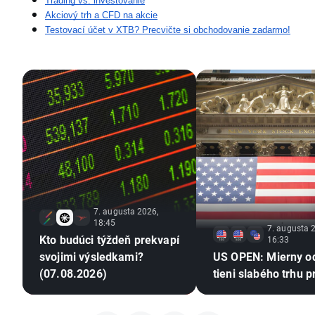
Trading vs. investovanie
Akciový trh a CFD na akcie
Testovací účet v XTB? Precvičte si obchodovanie zadarmo!
7. augusta 2026,
18:45
7. augusta 
Kto budúci týždeň prekvapí
16:33
svojimi výsledkami?
US OPEN: Mierny o
(07.08.2026)
tieni slabého trhu p