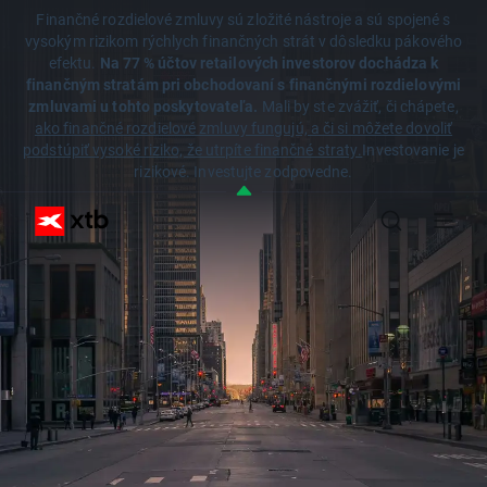
Finančné rozdielové zmluvy sú zložité nástroje a sú spojené s
vysokým rizikom rýchlych finančných strát v dôsledku pákového
efektu.
Na 77 % účtov retailových investorov dochádza k
finančným stratám pri obchodovaní s finančnými rozdielovými
zmluvami u tohto poskytovateľa.
Mali by ste zvážiť, či chápete,
ako finančné rozdielové zmluvy fungujú, a či si môžete dovoliť
podstúpiť vysoké riziko, že utrpíte finančné straty.
Investovanie je
rizikové. Investujte zodpovedne.