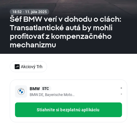
18:52 · 11. júla 2025
Šéf BMW verí v dohodu o clách:
Transatlantické autá by mohli
profitovať z kompenzačného
mechanizmu
Akciový Trh
-
BMW
STC
-
BMW.DE, Bayerische Motoren Werke AG
Stiahnite si bezplatnú aplikáciu