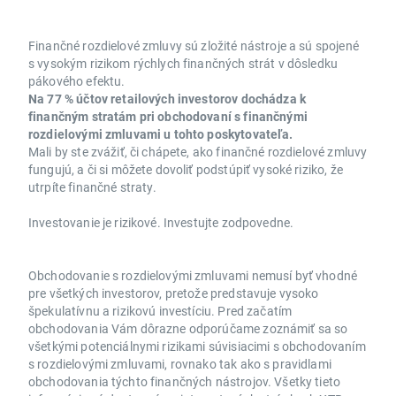
Finančné rozdielové zmluvy sú zložité nástroje a sú spojené
s vysokým rizikom rýchlych finančných strát v dôsledku
pákového efektu.
Na 77 % účtov retailových investorov dochádza k
finančným stratám pri obchodovaní s finančnými
rozdielovými zmluvami u tohto poskytovateľa.
Mali by ste zvážiť, či chápete, ako finančné rozdielové zmluvy
fungujú, a či si môžete dovoliť podstúpiť vysoké riziko, že
utrpíte finančné straty.
Investovanie je rizikové. Investujte zodpovedne.
Obchodovanie s rozdielovými zmluvami nemusí byť vhodné
pre všetkých investorov, pretože predstavuje vysoko
špekulatívnu a rizikovú investíciu. Pred začatím
obchodovania Vám dôrazne odporúčame zoznámiť sa so
všetkými potenciálnymi rizikami súvisiacimi s obchodovaním
s rozdielovými zmluvami, rovnako tak ako s pravidlami
obchodovania týchto finančných nástrojov. Všetky tieto