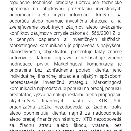
regulačné technické predpisy upravujúce technické
opatrenia na objektívnu prezentáciu investičných
odporúčaní alebo iných informácií, ktorými sa
odporúča alebo navrhuje investičná stratégia, a na
zverejňovanie osobitných záujmov alebo uvádzanie
konfliktov záujmov v zmysle zákona č. 566/2001 Z. z.
o cenných papieroch a investičných službách.
Marketingová komunikácia je pripravená s najvyššou
starostlivosťou, objektivitou, prezentuje fakty známe
autorovi k dátumu prípravy a neobsahuje žiadne
hodnotiace prvky. Marketingová komunikácia je
pripravená bez zohľadnenia potrieb klienta, jeho
individuálnej finančnej situácie a nijakým spôsobom
nepredstavuje investičnú stratégiu. Marketingová
komunikácia nepredstavuje ponuku na predaj, ponuku,
predplatné, výzvu na nákup, reklamu alebo propagáciu
akýchkoľvek finančných nástrojov. XTB S.A.
organizačná zložka nezodpovedá za žiadne kroky
alebo opomenutia klienta, najmä za nadobudnutie
alebo predaj finančných nástrojov. XTB nezodpovedá
za žiadnu stratu alebo škodu, vrátane, bez