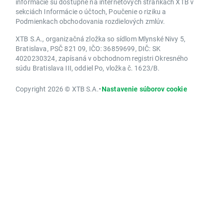
informácie sú dostupné na internetových stránkach XTB v
sekciách Informácie o účtoch, Poučenie o riziku a
Podmienkach obchodovania rozdielových zmlúv.
XTB S.A., organizačná zložka so sídlom Mlynské Nivy 5,
Bratislava, PSČ 821 09, IČO: 36859699, DIČ: SK
4020230324, zapísaná v obchodnom registri Okresného
súdu Bratislava III, oddiel Po, vložka č. 1623/B.
Copyright 2026 © XTB S.A.
•
Nastavenie súborov cookie