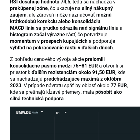
RSI dosahuje hodnotu 74,5
, teda sa nachádza v
prekúpenej zóne
, čo ukazuje na
silný nákupný
záujem
, ale zároveň môže naznačovať
možnú
krátkodobú korekciu alebo konsolidáciu
.
MACD línia sa prudko odrazila nad signálnu líniu
a
histogram začal výrazne rásť
, čo potvrdzuje
momentum v prospech kupujúcich
a podporuje
výhľad na pokračovanie rastu v ďalších dňoch
.
Z pohľadu cenového vývoja akcie
prelomili
konsolidačné pásmo medzi 76–81 EUR
a otvorili si
priestor k
ďalším rezistenciám okolo 91,50 EUR
, kde
sa nachádzajú
predchádzajúce maximá z októbra
2023
. V prípade návratu späť by oblasť okolo
77 EUR
,
kde sa pretínajú kĺzavé priemery, mala
pôsobiť ako
silná technická podpora
.