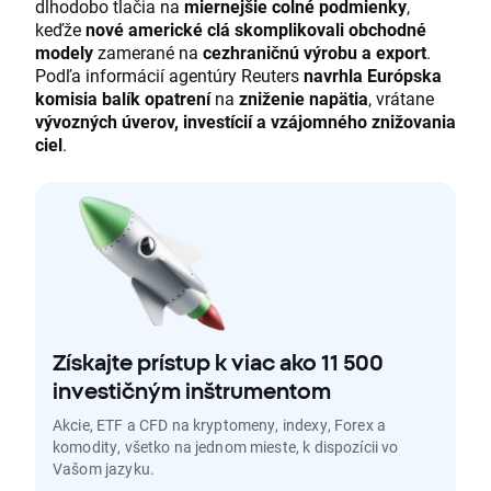
dlhodobo tlačia na
miernejšie colné podmienky
,
keďže
nové americké clá skomplikovali obchodné
modely
zamerané na
cezhraničnú výrobu a export
.
Podľa informácií agentúry Reuters
navrhla Európska
komisia balík opatrení
na
zniženie napätia
, vrátane
vývozných úverov, investícií a vzájomného znižovania
ciel
.
Získajte prístup k viac ako 11 500
investičným inštrumentom
Akcie, ETF a CFD na kryptomeny, indexy, Forex a
komodity, všetko na jednom mieste, k dispozícii vo
Vašom jazyku.