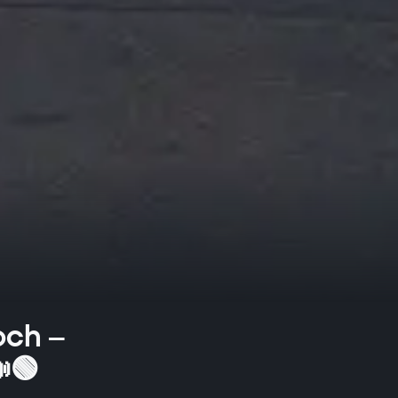
och –
🟢