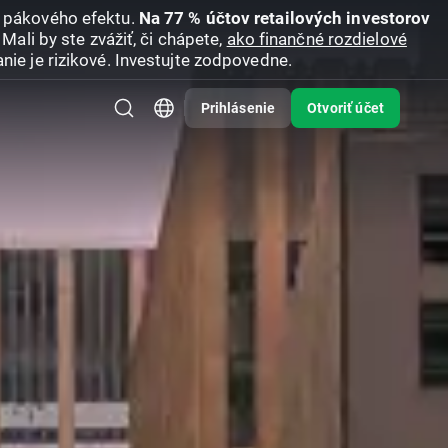
u pákového efektu.
Na 77 % účtov retailových investorov
Mali by ste zvážiť, či chápete,
ako finančné rozdielové
nie je rizikové. Investujte zodpovedne.
Prihlásenie
Otvoriť účet