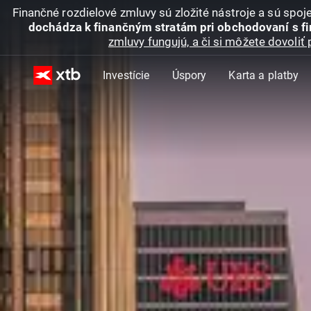
Finančné rozdielové zmluvy sú zložité nástroje a sú spo
dochádza k finančným stratám pri obchodovaní s f
zmluvy fungujú, a či si môžete dovoliť 
Investície
Úspory
Karta a platby