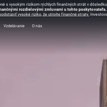
jené s vysokým rizikom rýchlych finančných strát v dôsledk
inančnými rozdielovými zmluvami u tohto poskytovateľa.
podstúpiť vysoké riziko, že utrpíte finančné straty.
Investova
Vzdelávanie
O nás