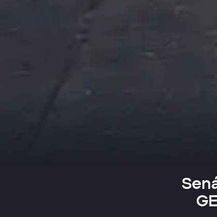
Sená
GE