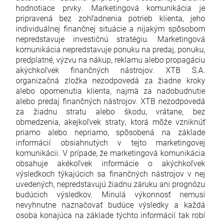
hodnotiace prvky. Marketingová komunikácia je
pripravená bez zohľadnenia potrieb klienta, jeho
individuálnej finančnej situácie a nijakým spôsobom
nepredstavuje investičnú stratégiu. Marketingová
komunikácia nepredstavuje ponuku na predaj, ponuku,
predplatné, výzvu na nákup, reklamu alebo propagáciu
akýchkoľvek finančných nástrojov. XTB S.A.
organizačná zložka nezodpovedá za žiadne kroky
alebo opomenutia klienta, najmä za nadobudnutie
alebo predaj finančných nástrojov. XTB nezodpovedá
za žiadnu stratu alebo škodu, vrátane, bez
obmedzenia, akejkoľvek straty, ktorá môže vzniknúť
priamo alebo nepriamo, spôsobená na základe
informácií obsiahnutých v tejto marketingovej
komunikácii. V prípade, že marketingová komunikácia
obsahuje akékoľvek informácie o akýchkoľvek
výsledkoch týkajúcich sa finančných nástrojov v nej
uvedených, nepredstavujú žiadnu záruku ani prognózu
budúcich výsledkov. Minulá výkonnosť nemusí
nevyhnutne naznačovať budúce výsledky a každá
osoba konajúca na základe týchto informácií tak robí