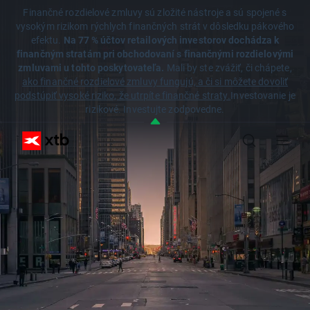
Finančné rozdielové zmluvy sú zložité nástroje a sú spojené s
vysokým rizikom rýchlych finančných strát v dôsledku pákového
efektu.
Na 77 % účtov retailových investorov dochádza k
finančným stratám pri obchodovaní s finančnými rozdielovými
zmluvami u tohto poskytovateľa.
Mali by ste zvážiť, či chápete,
ako finančné rozdielové zmluvy fungujú, a či si môžete dovoliť
podstúpiť vysoké riziko, že utrpíte finančné straty.
Investovanie je
rizikové. Investujte zodpovedne.