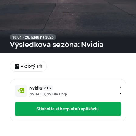
10:04 · 28. augusta 2025
Výsledková sezóna: Nvidia
Akciový Trh
-
Nvidia
STC
-
NVDA.US, NVIDIA Corp
Stiahnite si bezplatnú aplikáciu