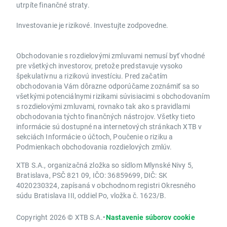
utrpíte finančné straty.
Investovanie je rizikové. Investujte zodpovedne.
Obchodovanie s rozdielovými zmluvami nemusí byť vhodné
pre všetkých investorov, pretože predstavuje vysoko
špekulatívnu a rizikovú investíciu. Pred začatím
obchodovania Vám dôrazne odporúčame zoznámiť sa so
všetkými potenciálnymi rizikami súvisiacimi s obchodovaním
s rozdielovými zmluvami, rovnako tak ako s pravidlami
obchodovania týchto finančných nástrojov. Všetky tieto
informácie sú dostupné na internetových stránkach XTB v
sekciách Informácie o účtoch, Poučenie o riziku a
Podmienkach obchodovania rozdielových zmlúv.
XTB S.A., organizačná zložka so sídlom Mlynské Nivy 5,
Bratislava, PSČ 821 09, IČO: 36859699, DIČ: SK
4020230324, zapísaná v obchodnom registri Okresného
súdu Bratislava III, oddiel Po, vložka č. 1623/B.
Copyright 2026 © XTB S.A.
•
Nastavenie súborov cookie