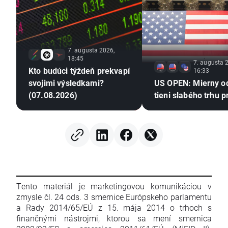
7. augusta 2026,
18:45
7. augusta 
Kto budúci týždeň prekvapí
16:33
svojimi výsledkami?
US OPEN: Mierny o
(07.08.2026)
tieni slabého trhu p
Tento materiál je marketingovou komunikáciou v
zmysle čl. 24 ods. 3 smernice Európskeho parlamentu
a Rady 2014/65/EÚ z 15. mája 2014 o trhoch s
finančnými nástrojmi, ktorou sa mení smernica