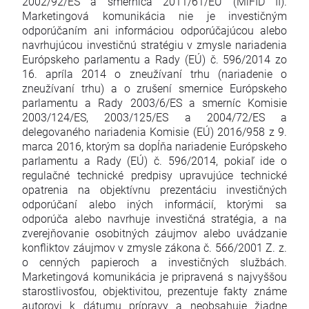
2002/92/ES a smernica 2011/61/EÚ (MiFID II).
Marketingová komunikácia nie je investičným
odporúčaním ani informáciou odporúčajúcou alebo
navrhujúcou investičnú stratégiu v zmysle nariadenia
Európskeho parlamentu a Rady (EÚ) č. 596/2014 zo
16. apríla 2014 o zneužívaní trhu (nariadenie o
zneužívaní trhu) a o zrušení smernice Európskeho
parlamentu a Rady 2003/6/ES a smerníc Komisie
2003/124/ES, 2003/125/ES a 2004/72/ES a
delegovaného nariadenia Komisie (EÚ) 2016/958 z 9.
marca 2016, ktorým sa dopĺňa nariadenie Európskeho
parlamentu a Rady (EÚ) č. 596/2014, pokiaľ ide o
regulačné technické predpisy upravujúce technické
opatrenia na objektívnu prezentáciu investičných
odporúčaní alebo iných informácií, ktorými sa
odporúča alebo navrhuje investičná stratégia, a na
zverejňovanie osobitných záujmov alebo uvádzanie
konfliktov záujmov v zmysle zákona č. 566/2001 Z. z.
o cenných papieroch a investičných službách.
Marketingová komunikácia je pripravená s najvyššou
starostlivosťou, objektivitou, prezentuje fakty známe
autorovi k dátumu prípravy a neobsahuje žiadne