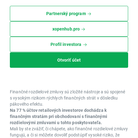
Partnerský program
xopenhub.pro
Profil investora
Otvoriť účet
Finančné rozdielové zmluvy sú zložité nástroje a sú spojené
s vysokým rizikom rýchlych finančných strát v dôsledku
pákového efektu.
Na 77 % účtov retailových investorov dochádza k
finančným stratám pri obchodovaní s finančnými
rozdielovými zmluvami u tohto poskytovateľa.
Mali by ste zvážiť, či chápete, ako finančné rozdielové zmluvy
fungujú, a či si môžete dovoliť podstúpiť vysoké riziko, že