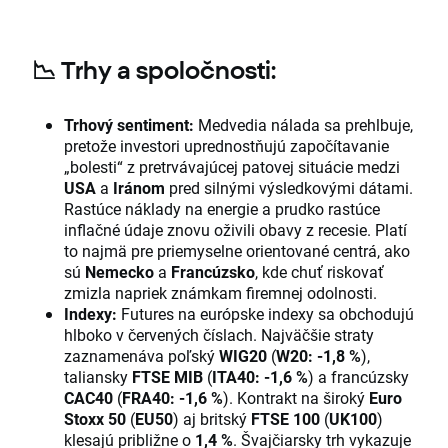
📉
Trhy a spoločnosti:
Trhový sentiment:
Medvedia nálada sa prehlbuje,
pretože investori uprednostňujú započítavanie
„bolesti“ z pretrvávajúcej patovej situácie medzi
USA
a
Iránom
pred silnými výsledkovými dátami.
Rastúce náklady na energie a prudko rastúce
inflačné údaje znovu oživili obavy z recesie. Platí
to najmä pre priemyselne orientované centrá, ako
sú
Nemecko
a
Francúzsko
, kde chuť riskovať
zmizla napriek známkam firemnej odolnosti.
Indexy:
Futures na európske indexy sa obchodujú
hlboko v červených číslach. Najväčšie straty
zaznamenáva poľský
WIG20
(
W20: -1,8 %
),
taliansky
FTSE MIB
(
ITA40: -1,6 %
) a francúzsky
CAC40
(
FRA40: -1,6 %
). Kontrakt na široký
Euro
Stoxx 50
(
EU50
) aj britský
FTSE 100
(
UK100
)
klesajú približne o
1,4 %
. Švajčiarsky trh vykazuje