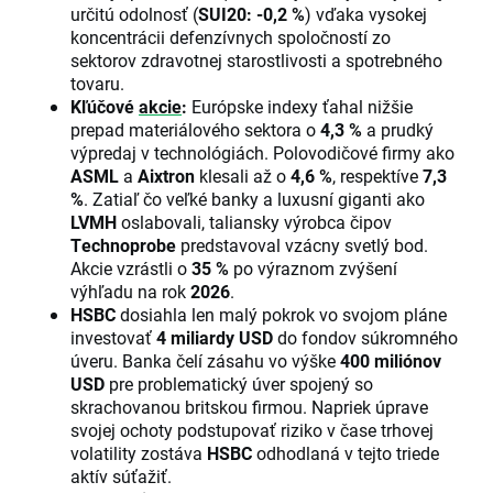
určitú odolnosť (
SUI20: -0,2 %
) vďaka vysokej
koncentrácii defenzívnych spoločností zo
sektorov zdravotnej starostlivosti a spotrebného
tovaru.
Kľúčové
akcie
:
Európske indexy ťahal nižšie
prepad materiálového sektora o
4,3 %
a prudký
výpredaj v technológiách. Polovodičové firmy ako
ASML
a
Aixtron
klesali až o
4,6 %
, respektíve
7,3
%
. Zatiaľ čo veľké banky a luxusní giganti ako
LVMH
oslabovali, taliansky výrobca čipov
Technoprobe
predstavoval vzácny svetlý bod.
Akcie vzrástli o
35 %
po výraznom zvýšení
výhľadu na rok
2026
.
HSBC
dosiahla len malý pokrok vo svojom pláne
investovať
4 miliardy USD
do fondov súkromného
úveru. Banka čelí zásahu vo výške
400 miliónov
USD
pre problematický úver spojený so
skrachovanou britskou firmou. Napriek úprave
svojej ochoty podstupovať riziko v čase trhovej
volatility zostáva
HSBC
odhodlaná v tejto triede
aktív súťažiť.