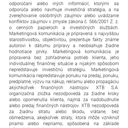
odporúčaní alebo iných informácií, ktorými sa
odporúča alebo navrhuje investičná stratégia, a na
zverejňovanie osobitných záujmov alebo uvádzanie
konfliktov záujmov v zmysle zákona č. 566/2001 Z. z.
o cenných papieroch a investičných službách.
Marketingová komunikácia je pripravená s najvyššou
starostlivosťou, objektivitou, prezentuje fakty známe
autorovi k dátumu prípravy a neobsahuje žiadne
hodnotiace prvky. Marketingová komunikácia je
pripravená bez zohľadnenia potrieb klienta, jeho
individuálnej finančnej situácie a nijakým spôsobom
nepredstavuje investičnú stratégiu. Marketingová
komunikácia nepredstavuje ponuku na predaj, ponuku,
predplatné, výzvu na nákup, reklamu alebo propagáciu
akýchkoľvek finančných nástrojov. XTB S.A.
organizačná zložka nezodpovedá za žiadne kroky
alebo opomenutia klienta, najmä za nadobudnutie
alebo predaj finančných nástrojov. XTB nezodpovedá
za žiadnu stratu alebo škodu, vrátane, bez
obmedzenia, akejkoľvek straty, ktorá môže vzniknúť
priamo alebo nepriamo, spôsobená na základe