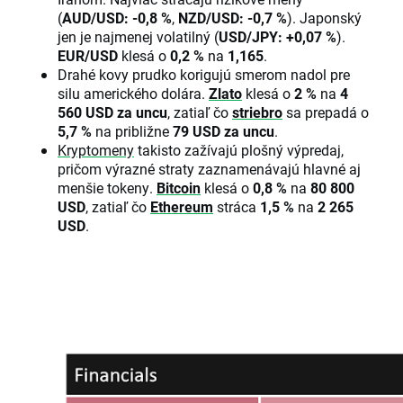
(
AUD/USD: -0,8 %
,
NZD/USD: -0,7 %
). Japonský
jen je najmenej volatilný (
USD/JPY: +0,07 %
).
EUR/USD
klesá o
0,2 %
na
1,165
.
Drahé kovy prudko korigujú smerom nadol pre
silu amerického dolára.
Zlato
klesá o
2 %
na
4
560 USD za uncu
, zatiaľ čo
striebro
sa prepadá o
5,7 %
na približne
79 USD za uncu
.
Kryptomeny
takisto zažívajú plošný výpredaj,
pričom výrazné straty zaznamenávajú hlavné aj
menšie tokeny.
Bitcoin
klesá o
0,8 %
na
80 800
USD
, zatiaľ čo
Ethereum
stráca
1,5 %
na
2 265
USD
.