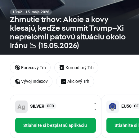
13:42 · 15. mája 2026
Zhrnutie trhov: Akcie a kovy
klesajú, keďže summit Trump–Xi
neprelomil patovú situáciu okolo
Iránu 📉 (15.05.2026)
Forexový Trh
Komoditný Trh
Vývoj Indexov
Akciový Trh
-
SILVER
EU50
CFD
CF
-
Stiahnite si bezplatnú aplikáciu
Stiahnite si