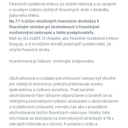
Finančné rozdielové zmluvy sú zložité nástroje a sú spojené
s vysokým rizikom rýchlych finančných strát v dôsledku
pákového efektu.
Na 77 % účtov retailových investorov dochádza k
finančným stratám pri obchodovaní s finančnými
rozdielovými zmluvami u tohto poskytovateľa.
Mali by ste zvážiť, či chápete, ako finančné rozdielové zmluvy
fungujú, a či si môžete dovoliť podstúpiť vysoké riziko, že
utrpíte finančné straty.
Investovanie je rizikové. Investujte zodpovedne.
Obchodovanie s rozdielovými zmluvami nemusí byť vhodné
pre všetkých investorov, pretože predstavuje vysoko
špekulatívnu a rizikovú investíciu. Pred začatím
obchodovania Vám dôrazne odporúčame zoznámiť sa so
všetkými potenciálnymi rizikami súvisiacimi s obchodovaním
s rozdielovými zmluvami, rovnako tak ako s pravidlami
obchodovania týchto finančných nástrojov. Všetky tieto
informácie sú dostupné na internetových stránkach XTB v
sekciách Informácie o účtoch, Poučenie o riziku a