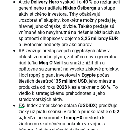
Akcie
Delivery Hero
vyskočili o
40 %
po rezignácii
generálneho riaditeľa
Niklas Östberga
a vstupe
aktivistického investora. Trhy očakávajú
„rozobratie“ skupiny, konkrétne možný predaj jej
hlavnej juhokórejskej divízie. Takéto predaje sú
vnímané ako nevyhnutné na riešenie blížiacich sa
splatností dlhopisov v objeme
2,25 miliardy EUR
a uvoľnenie hodnoty pre akcionárov.
BP
zvažuje predaj svojich egyptských aktív v
oblasti zemného plynu, zatiaľ čo nová generálna
riaditeľka
Meg O'Neill
sa snaží znížiť dlh a
opätovne sa zamerať na vysoko ziskové projekty.
Hoci ropný gigant investoval v
Egypte
počas
šiestich desaťročí
35 miliárd USD
, jeho miestna
produkcia od roku
2023
klesla takmer o
60 %
. To
viedlo k strategickému prehodnoteniu jeho
stredomorských aktív.
FX
:
Index amerického dolára (
USDIDX
) predlžuje
zisky už piatu seansu v rade a prudko rastie o
0,2
%
, keďže po summite
Trump–Xi
nedošlo k
žiadnemu skutočnému pokroku vo vojne s
Iránom. Najviac strácajú rizikové meny