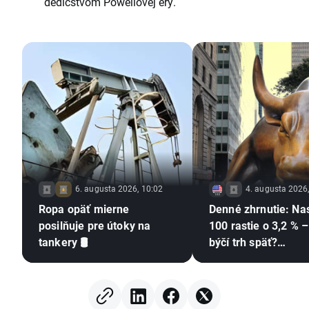
dedičstvom Powellovej éry.
6. augusta 2026, 10:02
4. augusta 2026
Ropa opäť mierne
Denné zhrnutie: Na
posilňuje pre útoky na
100 rastie o 3,2 % –
tankery 🛢️
býčí trh späť?
(04.08.2026)