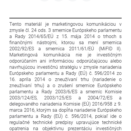
Tento materiál je marketingovou komunikáciou v
zmysle čl. 24 ods. 3 smernice Európskeho parlamentu
a Rady 2014/65/EÚ z 15. mája 2014 o trhoch s
finančnými nástrojmi, ktorou sa mení smernica
2002/92/ES a smernica 2011/61/EÚ (MiFID II).
Marketingová komunikácia nie je investičným
odporúčaním ani informáciou odporúčajúcou alebo
navrhujúcou investičnú stratégiu v zmysle nariadenia
Európskeho parlamentu a Rady (EÚ) č. 596/2014 zo
16. apríla 2014 o zneužívaní trhu (nariadenie o
zneužívaní trhu) a o zrušení smernice Európskeho
parlamentu a Rady 2003/6/ES a smerníc Komisie
2003/124/ES, 2003/125/ES a 2004/72/ES a
delegovaného nariadenia Komisie (EÚ) 2016/958 z 9.
marca 2016, ktorým sa dopĺňa nariadenie Európskeho
parlamentu a Rady (EÚ) č. 596/2014, pokiaľ ide o
regulačné technické predpisy upravujúce technické
opatrenia na objektívnu prezentáciu investičných