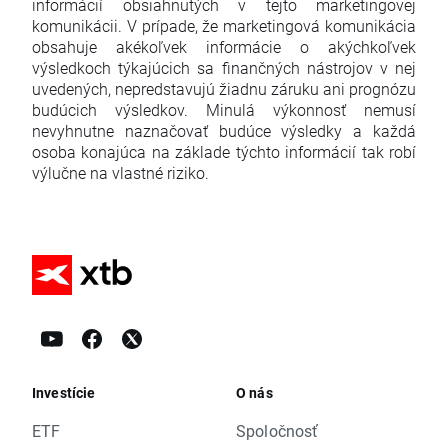
informácií obsiahnutých v tejto marketingovej
komunikácii. V prípade, že marketingová komunikácia
obsahuje akékoľvek informácie o akýchkoľvek
výsledkoch týkajúcich sa finančných nástrojov v nej
uvedených, nepredstavujú žiadnu záruku ani prognózu
budúcich výsledkov. Minulá výkonnosť nemusí
nevyhnutne naznačovať budúce výsledky a každá
osoba konajúca na základe týchto informácií tak robí
výlučne na vlastné riziko.
Investície
O nás
ETF
Spoločnosť