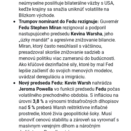
neúmyselne posilňuje bilaterálne väzby s USA,
keďže krajiny sa snažia uniknúť volatilite na
Blízkom východe.
Trumpov nominant do Fedu rezignuje:
Guvernér
Fedu Stephen Miran
rezignoval a podporil
nastupujúceho predsedu
Kevina Warsha
, jeho
„úzky mandát“ a agresívne znižovanie bilancie.
Miran, ktorý často nesúhlasil s väčšinou,
presadzoval skoršie znižovanie sadzieb a
menovú politiku viac zameranú do budúcnosti.
Ako kľúčové dezinflačné sily, ktoré by mal Fed
lepšie začleniť do svojich menových modelov,
uvádzal dereguláciu a imigráciu.
Nový predseda Fedu:
Kevin Warsh
nahrádza
Jeroma Powella
vo funkcii predsedu
Fedu
počas
volatilného prechodného obdobia. S infláciou na
úrovni
3,8 %
a výnosmi tridsaťročných dlhopisov
nad
5 %
preberá Warsh reštriktívne inflačné
prostredie, ktoré živia geopolitické šoky. Musí
obnoviť cenovú stabilitu a zároveň sa vyrovnať s
masívnym verejným dlhom a náročným