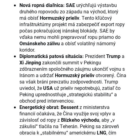
Nová ropná diaľnica:
SAE
urýchľujú výstavbu
druhého ropovodu zo západu na východ, ktorý
má obísť
Hormuzský prieliv
. Tento kľúčový
infraštruktúrny projekt má zabezpečiť export ropy
počas pokračujúcej iránskej blokády. SAE by
vďaka nemu mohli prepravovať ropu priamo do
Ománskeho zálivu
a obísť volatilný námorný
koridor.
Diplomatická patová situácia:
Prezident
Trump
a
Xi Jinping
zakončili summit v Pekingu
zdôraznením spoločného záujmu ukončiť vojnu s
Iránom a udržať
Hormuzský prieliv
otvorený. Čína
sa však bráni prevzatiu zodpovednosti. Trump
uviedol, že
USA
už prieliv nepotrebujú, zatiaľ čo
Peking uprednostňuje „strategickú stabilitu“ a
obchod pred intervenciou.
Energetický obrat:
Bessent
z ministerstva
financií očakáva, že Čína využije svoj vplyv a
závislosť od ropy z
Blízkeho východu
, aby „v
zákulisí“ tlačila na Teherán. Peking sa zároveň
obracia k „stabilnému“ americkému
LNG
, čím