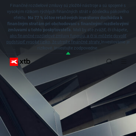
Finančné rozdielové zmluvy sú zložité nástroje a sú spojené s
vysokým rizikom rýchlych finančných strát v dôsledku pákového
efektu.
Na 77 % účtov retailových investorov dochádza k
finančným stratám pri obchodovaní s finančnými rozdielovými
zmluvami u tohto poskytovateľa.
Mali by ste zvážiť, či chápete,
ako finančné rozdielové zmluvy fungujú, a či si môžete dovoliť
podstúpiť vysoké riziko, že utrpíte finančné straty.
Investovanie je
rizikové. Investujte zodpovedne.