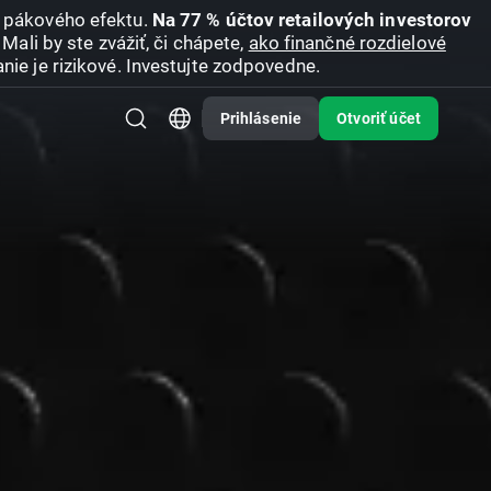
u pákového efektu.
Na 77 % účtov retailových investorov
Mali by ste zvážiť, či chápete,
ako finančné rozdielové
nie je rizikové. Investujte zodpovedne.
Prihlásenie
Otvoriť účet