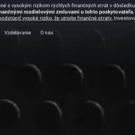
jené s vysokým rizikom rýchlych finančných strát v dôsledk
inančnými rozdielovými zmluvami u tohto poskytovateľa.
podstúpiť vysoké riziko, že utrpíte finančné straty.
Investova
Vzdelávanie
O nás