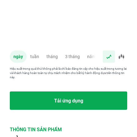
ngày
tuần
tháng
3 tháng
năm
Hiệu suất trong quá khứ không phải là chỉ báo đáng tin cậy cho hiệu suất trong tương lai
và khách hàng hoàn toàn tự chịu trách nhiệm cho bất kỳ hành động dựa trên thông tin
này.
Tải ứng dụng
THÔNG TIN SẢN PHẨM