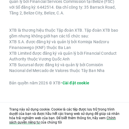
quản lý bởi Financial Services Commission tại Belize (FSC)
với Số đăng ký: 6442514. Địa chỉ công ty: 35 Barrack Road,
Tầng 2, Belize City, Belize, C.A.
XTB là thương hiệu thuộc Tập đoàn XTB. Tập đoàn XTB bao
gồm nhưng không giới hạn các tổ chức sau:
XTB S.A. được đăng ký và quản lý bởi Komisja Nadzoru
Finansowego (KNF) thuộc Ba Lan
XTB Limited được đăng ký và quản lý bởi Financial Conduct
Authority thuộc Vương Quốc Anh
XTB Sucursal được đăng ký và quản lý bởi Comisión
Nacional del Mercado de Valores thuộc Tây Ban Nha
Bản quyền năm 2026 © XTB
•
Cài đặt cookie
Trang này sử dụng cookie. Cookie là các tệp được lưu trữ trong trình
duyệt của bạn và được hầu hết các trang web sử dụng để giúp cá nhân
hóa trải nghiệm web của bạn. Để biết thêm thông tin, hãy xem
Chính
sách quyền riêng tư
của chúng tôi