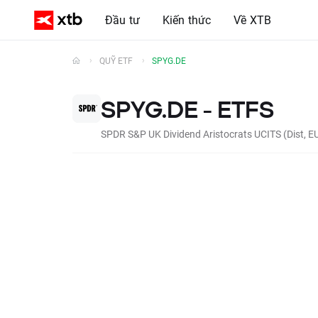
Đầu tư
Kiến thức
Về XTB
QUỸ ETF
SPYG.DE
SPYG.DE - ETFS
SPDR S&P UK Dividend Aristocrats UCITS (Dist, E