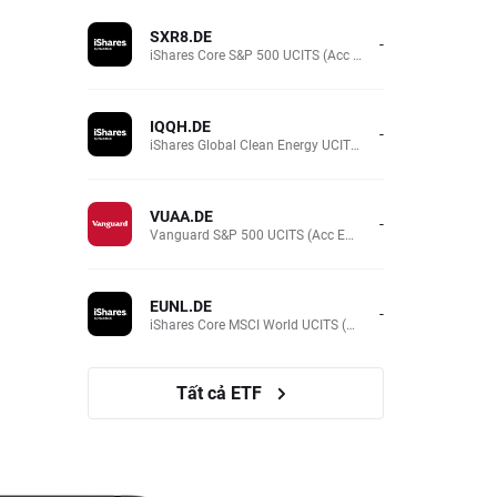
SXR8.DE
-
iShares Core S&P 500 UCITS (Acc EUR)
IQQH.DE
-
iShares Global Clean Energy UCITS (Dist EUR)
VUAA.DE
-
Vanguard S&P 500 UCITS (Acc EUR)
EUNL.DE
-
iShares Core MSCI World UCITS (Acc EUR)
Tất cả ETF