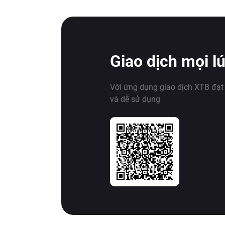
Giao dịch mọi l
Với ứng dụng giao dịch XTB đạt
và dễ sử dụng