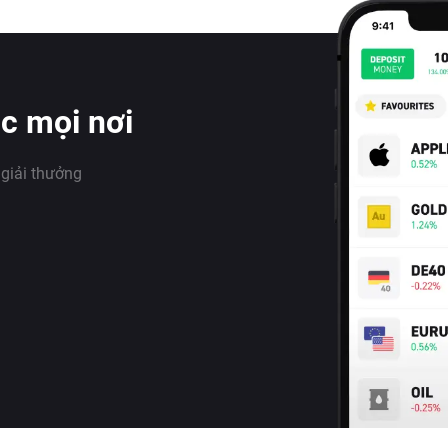
úc mọi nơi
 giải thưởng