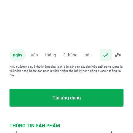
ngày
tuần
tháng
3 tháng
năm
Hiệu suất trong quá khứ không phải là chỉ báo đáng tin cậy cho hiệu suất trong tương lai
và khách hàng hoàn toàn tự chịu trách nhiệm cho bất kỳ hành động dựa trên thông tin
này.
Tải ứng dụng
THÔNG TIN SẢN PHẨM