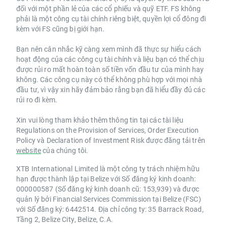
đối với một phần lẻ của các cổ phiếu và quỹ ETF. FS không
phải là một công cụ tài chính riêng biệt, quyền lợi cổ đông đi
kèm với FS cũng bị giới hạn.
Bạn nên cân nhắc kỹ càng xem mình đã thực sự hiểu cách
hoạt động của các công cụ tài chính và liệu bạn có thể chịu
được rủi ro mất hoàn toàn số tiền vốn đầu tư của mình hay
không. Các công cụ này có thể không phù hợp với mọi nhà
đầu tư, vì vậy xin hãy đảm bảo rằng bạn đã hiểu đầy đủ các
rủi ro đi kèm.
Xin vui lòng tham khảo thêm thông tin tại các tài liệu
Regulations on the Provision of Services, Order Execution
Policy và Declaration of Investment Risk được đăng tải trên
website
của chúng tôi.
XTB International Limited là một công ty trách nhiệm hữu
hạn được thành lập tại Belize với Số đăng ký kinh doanh:
000000587 (Số đăng ký kinh doanh cũ: 153,939) và được
quản lý bởi Financial Services Commission tại Belize (FSC)
với Số đăng ký: 6442514. Địa chỉ công ty: 35 Barrack Road,
Tầng 2, Belize City, Belize, C.A.