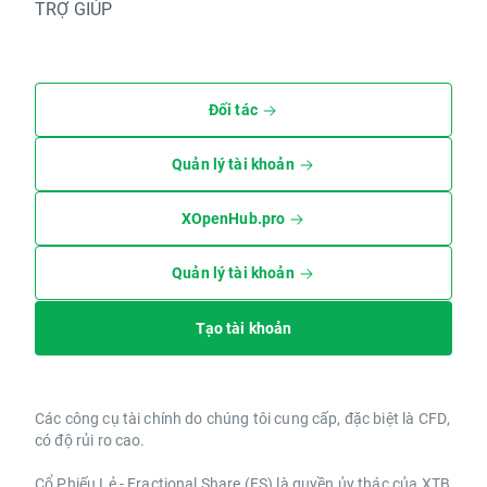
TRỢ GIÚP
Đối tác
Quản lý tài khoản
XOpenHub.pro
Quản lý tài khoản
Tạo tài khoản
Các công cụ tài chính do chúng tôi cung cấp, đặc biệt là CFD,
có độ rủi ro cao.
Cổ Phiếu Lẻ - Fractional Share (FS) là quyền ủy thác của XTB