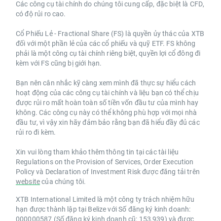
Các công cụ tài chính do chúng tôi cung cấp, đặc biệt là CFD,
có độ rủi ro cao.
Cổ Phiếu Lẻ - Fractional Share (FS) là quyền ủy thác của XTB
đối với một phần lẻ của các cổ phiếu và quỹ ETF. FS không
phải là một công cụ tài chính riêng biệt, quyền lợi cổ đông đi
kèm với FS cũng bị giới hạn.
Bạn nên cân nhắc kỹ càng xem mình đã thực sự hiểu cách
hoạt động của các công cụ tài chính và liệu bạn có thể chịu
được rủi ro mất hoàn toàn số tiền vốn đầu tư của mình hay
không. Các công cụ này có thể không phù hợp với mọi nhà
đầu tư, vì vậy xin hãy đảm bảo rằng bạn đã hiểu đầy đủ các
rủi ro đi kèm.
Xin vui lòng tham khảo thêm thông tin tại các tài liệu
Regulations on the Provision of Services, Order Execution
Policy và Declaration of Investment Risk được đăng tải trên
website
của chúng tôi.
XTB International Limited là một công ty trách nhiệm hữu
hạn được thành lập tại Belize với Số đăng ký kinh doanh:
000000587 (Số đăng ký kinh doanh cũ: 153,939) và được