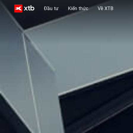
Đầu tư
Kiến thức
Về XTB