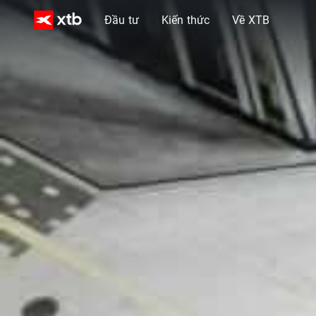
Đầu tư
Kiến thức
Về XTB