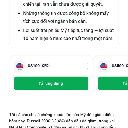
chiến tại Iran vẫn chưa được giải quyết.
Những thông tin được công bố không mấy
tích cực đối với ngành bán dẫn.
Lợi suất trái phiếu Mỹ tiếp tục tăng — lợi suất
10 năm hiện ở mức cao nhất trong một năm.
-
US100
US500
CFD
-
Tải ứng dụng
Tả
Tất cả các chỉ số chứng khoán lớn của Mỹ đều giảm điểm 
hôm nay. Russell 2000 (-2,4%) dẫn đầu đà giảm, trong khi 
NASDAQ Composite (-1,4%) và S&P 500 (-1,1%) cũng đều 