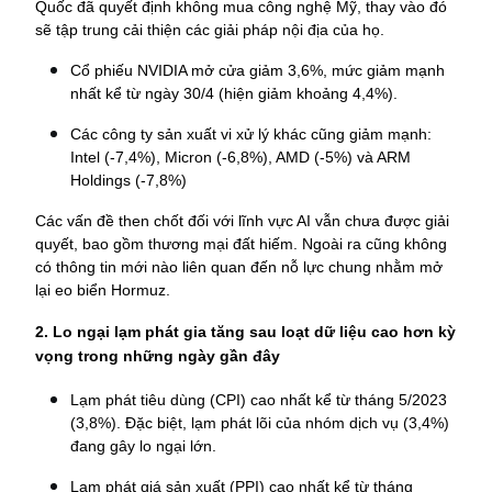
Quốc đã quyết định không mua công nghệ Mỹ, thay vào đó 
sẽ tập trung cải thiện các giải pháp nội địa của họ.
Cổ phiếu NVIDIA mở cửa giảm 3,6%, mức giảm mạnh 
nhất kể từ ngày 30/4 (hiện giảm khoảng 4,4%).
Các công ty sản xuất vi xử lý khác cũng giảm mạnh: 
Intel (-7,4%), Micron (-6,8%), AMD (-5%) và ARM 
Holdings (-7,8%)
Các vấn đề then chốt đối với lĩnh vực AI vẫn chưa được giải 
quyết, bao gồm thương mại đất hiếm. Ngoài ra cũng không 
có thông tin mới nào liên quan đến nỗ lực chung nhằm mở 
lại eo biển Hormuz.
2. Lo ngại lạm phát gia tăng sau loạt dữ liệu cao hơn kỳ 
vọng trong những ngày gần đây
Lạm phát tiêu dùng (CPI) cao nhất kể từ tháng 5/2023 
(3,8%). Đặc biệt, lạm phát lõi của nhóm dịch vụ (3,4%) 
đang gây lo ngại lớn.
Lạm phát giá sản xuất (PPI) cao nhất kể từ tháng 