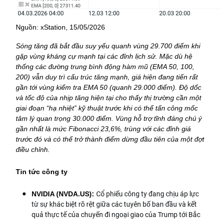
Nguồn: xStation, 15/05/2026
Sóng tăng đã bắt đầu suy yếu quanh vùng 29.700 điểm khi 
gặp vùng kháng cự mạnh tại các đỉnh lịch sử. 
Mặc dù hệ 
thống các đường trung bình động hàm mũ (EMA 50, 100, 
200) vẫn duy trì cấu trúc tăng mạnh, giá hiện đang tiến rất 
gần tới vùng kiểm tra EMA 50 (quanh 29.000 điểm). 
Độ dốc 
và tốc độ của nhịp tăng hiện tại cho thấy thị trường cần một 
giai đoạn “hạ nhiệt” kỹ thuật trước khi có thể tấn công mốc 
tâm lý quan trọng 30.000 điểm. 
Vùng hỗ trợ tĩnh đáng chú ý 
gần nhất là mức Fibonacci 23,6%, trùng với các đỉnh giá 
trước đó và có thể trở thành điểm dừng đầu tiên của một đợt 
điều chỉnh.
Tin tức công ty
Cổ phiếu công ty đang chịu áp lực
NVIDIA (NVDA.US): 
từ sự khác biệt rõ rệt giữa các tuyên bố ban đầu và kết
quả thực tế của chuyến đi ngoại giao của Trump tới Bắc