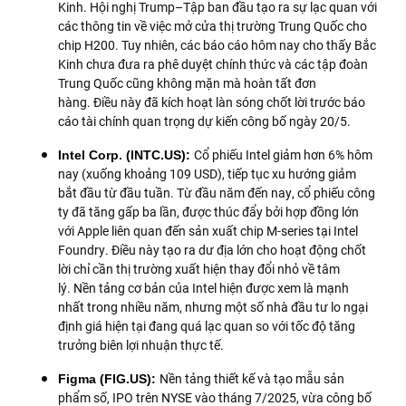
Kinh. Hội nghị Trump–Tập ban đầu tạo ra sự lạc quan với
các thông tin về việc mở cửa thị trường Trung Quốc cho
chip H200. Tuy nhiên, các báo cáo hôm nay cho thấy Bắc
Kinh chưa đưa ra phê duyệt chính thức và các tập đoàn
Trung Quốc cũng không mặn mà hoàn tất đơn
hàng. Điều này đã kích hoạt làn sóng chốt lời trước báo
cáo tài chính quan trọng dự kiến công bố ngày 20/5.
Cổ phiếu Intel giảm hơn 6% hôm
Intel Corp. (INTC.US): 
nay (xuống khoảng 109 USD), tiếp tục xu hướng giảm
bắt đầu từ đầu tuần. Từ đầu năm đến nay, cổ phiếu công
ty đã tăng gấp ba lần, được thúc đẩy bởi hợp đồng lớn
với Apple liên quan đến sản xuất chip M-series tại Intel
Foundry. Điều này tạo ra dư địa lớn cho hoạt động chốt
lời chỉ cần thị trường xuất hiện thay đổi nhỏ về tâm
lý. Nền tảng cơ bản của Intel hiện được xem là mạnh
nhất trong nhiều năm, nhưng một số nhà đầu tư lo ngại
định giá hiện tại đang quá lạc quan so với tốc độ tăng
trưởng biên lợi nhuận thực tế.
Nền tảng thiết kế và tạo mẫu sản
Figma (FIG.US): 
phẩm số, IPO trên NYSE vào tháng 7/2025, vừa công bố