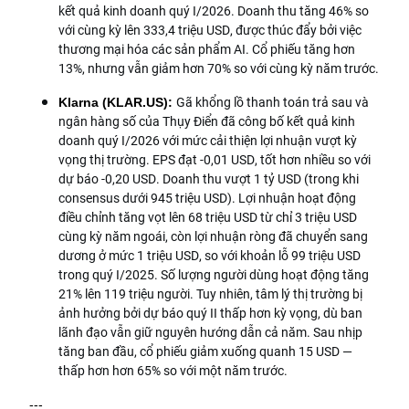
kết quả kinh doanh quý I/2026. Doanh thu tăng 46% so
với cùng kỳ lên 333,4 triệu USD, được thúc đẩy bởi việc
thương mại hóa các sản phẩm AI. Cổ phiếu tăng hơn
13%, nhưng vẫn giảm hơn 70% so với cùng kỳ năm trước.
Gã khổng lồ thanh toán trả sau và
Klarna (KLAR.US): 
ngân hàng số của Thụy Điển đã công bố kết quả kinh
doanh quý I/2026 với mức cải thiện lợi nhuận vượt kỳ
vọng thị trường. EPS đạt -0,01 USD, tốt hơn nhiều so với
dự báo -0,20 USD. Doanh thu vượt 1 tỷ USD (trong khi
consensus dưới 945 triệu USD). Lợi nhuận hoạt động
điều chỉnh tăng vọt lên 68 triệu USD từ chỉ 3 triệu USD
cùng kỳ năm ngoái, còn lợi nhuận ròng đã chuyển sang
dương ở mức 1 triệu USD, so với khoản lỗ 99 triệu USD
trong quý I/2025. Số lượng người dùng hoạt động tăng
21% lên 119 triệu người. Tuy nhiên, tâm lý thị trường bị
ảnh hưởng bởi dự báo quý II thấp hơn kỳ vọng, dù ban
lãnh đạo vẫn giữ nguyên hướng dẫn cả năm. Sau nhịp
tăng ban đầu, cổ phiếu giảm xuống quanh 15 USD —
thấp hơn hơn 65% so với một năm trước.
---