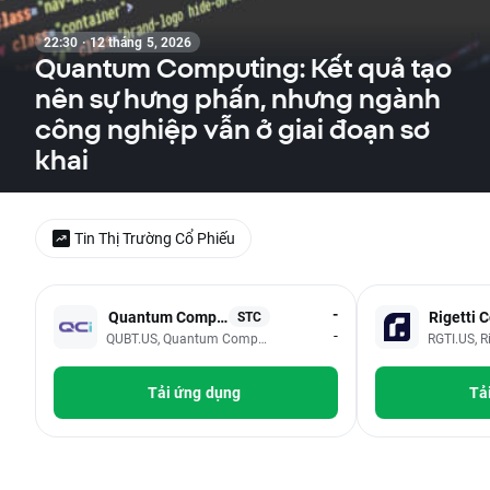
22:30 · 12 tháng 5, 2026
Quantum Computing: Kết quả tạo
nên sự hưng phấn, nhưng ngành
công nghiệp vẫn ở giai đoạn sơ
khai
Tin Thị Trường Cổ Phiếu
-
Quantum Computing Inc
Rigetti 
STC
-
QUBT.US, Quantum Computing Inc
RGTI.US, R
Tải ứng dụng
Tả