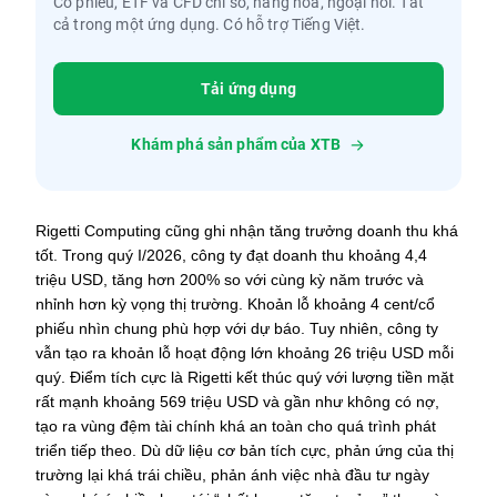
Cổ phiếu, ETF và CFD chỉ số, hàng hóa, ngoại hối. Tất
cả trong một ứng dụng. Có hỗ trợ Tiếng Việt.
Tải ứng dụng
Khám phá sản phẩm của XTB
Rigetti Computing cũng ghi nhận tăng trưởng doanh thu khá 
tốt. Trong quý I/2026, công ty đạt doanh thu khoảng 4,4 
triệu USD, tăng hơn 200% so với cùng kỳ năm trước và 
nhỉnh hơn kỳ vọng thị trường. Khoản lỗ khoảng 4 cent/cổ 
phiếu nhìn chung phù hợp với dự báo. Tuy nhiên, công ty 
vẫn tạo ra khoản lỗ hoạt động lớn khoảng 26 triệu USD mỗi 
quý. Điểm tích cực là Rigetti kết thúc quý với lượng tiền mặt 
rất mạnh khoảng 569 triệu USD và gần như không có nợ, 
tạo ra vùng đệm tài chính khá an toàn cho quá trình phát 
triển tiếp theo. Dù dữ liệu cơ bản tích cực, phản ứng của thị 
trường lại khá trái chiều, phản ánh việc nhà đầu tư ngày 