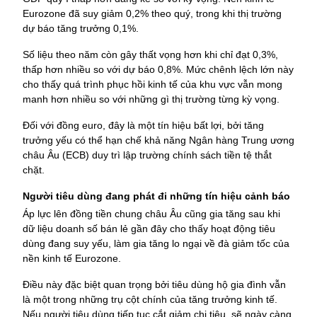
Eurozone đã suy giảm 0,2% theo quý, trong khi thị trường 
dự báo tăng trưởng 0,1%.
Số liệu theo năm còn gây thất vọng hơn khi chỉ đạt 0,3%, 
thấp hơn nhiều so với dự báo 0,8%. 
Mức chênh lệch lớn này 
cho thấy quá trình phục hồi kinh tế của khu vực vẫn mong 
manh hơn nhiều so với những gì thị trường từng kỳ vọng.
Đối với đồng euro, đây là một tín hiệu bất lợi, bởi tăng 
trưởng yếu có thể hạn chế khả năng Ngân hàng Trung ương 
châu Âu (ECB) duy trì lập trường chính sách tiền tệ thắt 
chặt.
Người tiêu dùng đang phát đi những tín hiệu cảnh báo
Áp lực lên đồng tiền chung châu Âu cũng gia tăng sau khi 
dữ liệu doanh số bán lẻ gần đây cho thấy hoạt động tiêu 
dùng đang suy yếu, làm gia tăng lo ngại về đà giảm tốc của 
nền kinh tế Eurozone.
Điều này đặc biệt quan trọng bởi tiêu dùng hộ gia đình vẫn 
là một trong những trụ cột chính của tăng trưởng kinh tế. 
Nếu người tiêu dùng tiếp tục cắt giảm chi tiêu, sẽ ngày càng 