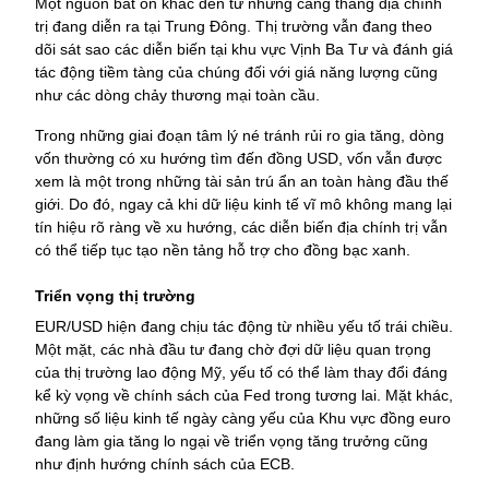
Một nguồn bất ổn khác đến từ những căng thẳng địa chính 
trị đang diễn ra tại Trung Đông. 
Thị trường vẫn đang theo 
dõi sát sao các diễn biến tại khu vực Vịnh Ba Tư và đánh giá 
tác động tiềm tàng của chúng đối với giá năng lượng cũng 
như các dòng chảy thương mại toàn cầu.
Trong những giai đoạn tâm lý né tránh rủi ro gia tăng, dòng 
vốn thường có xu hướng tìm đến đồng USD, vốn vẫn được 
xem là một trong những tài sản trú ẩn an toàn hàng đầu thế 
giới. 
Do đó, ngay cả khi dữ liệu kinh tế vĩ mô không mang lại 
tín hiệu rõ ràng về xu hướng, các diễn biến địa chính trị vẫn 
có thể tiếp tục tạo nền tảng hỗ trợ cho đồng bạc xanh.
Triển vọng thị trường
EUR/USD hiện đang chịu tác động từ nhiều yếu tố trái chiều. 
Một mặt, các nhà đầu tư đang chờ đợi dữ liệu quan trọng 
của thị trường lao động Mỹ, yếu tố có thể làm thay đổi đáng 
kể kỳ vọng về chính sách của Fed trong tương lai. 
Mặt khác, 
những số liệu kinh tế ngày càng yếu của Khu vực đồng euro 
đang làm gia tăng lo ngại về triển vọng tăng trưởng cũng 
như định hướng chính sách của ECB.