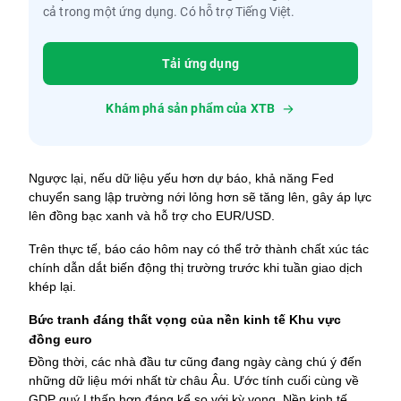
cả trong một ứng dụng. Có hỗ trợ Tiếng Việt.
Tải ứng dụng
Khám phá sản phẩm của XTB
Ngược lại, nếu dữ liệu yếu hơn dự báo, khả năng Fed 
chuyển sang lập trường nới lỏng hơn sẽ tăng lên, gây áp lực 
lên đồng bạc xanh và hỗ trợ cho EUR/USD.
Trên thực tế, báo cáo hôm nay có thể trở thành chất xúc tác 
chính dẫn dắt biến động thị trường trước khi tuần giao dịch 
khép lại.
Bức tranh đáng thất vọng của nền kinh tế Khu vực 
đồng euro
Đồng thời, các nhà đầu tư cũng đang ngày càng chú ý đến 
những dữ liệu mới nhất từ châu Âu. 
Ước tính cuối cùng về 
GDP quý I thấp hơn đáng kể so với kỳ vọng. Nền kinh tế 