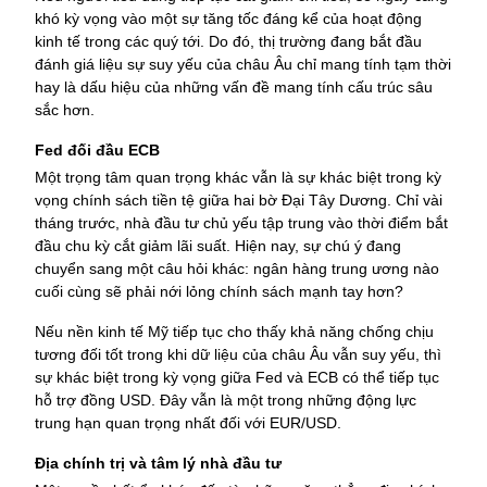
khó kỳ vọng vào một sự tăng tốc đáng kể của hoạt động 
kinh tế trong các quý tới. 
Do đó, thị trường đang bắt đầu 
đánh giá liệu sự suy yếu của châu Âu chỉ mang tính tạm thời 
hay là dấu hiệu của những vấn đề mang tính cấu trúc sâu 
sắc hơn.
Fed đối đầu ECB
Một trọng tâm quan trọng khác vẫn là sự khác biệt trong kỳ 
vọng chính sách tiền tệ giữa hai bờ Đại Tây Dương. 
Chỉ vài 
tháng trước, nhà đầu tư chủ yếu tập trung vào thời điểm bắt 
đầu chu kỳ cắt giảm lãi suất. Hiện nay, sự chú ý đang 
chuyển sang một câu hỏi khác: ngân hàng trung ương nào 
cuối cùng sẽ phải nới lỏng chính sách mạnh tay hơn?
Nếu nền kinh tế Mỹ tiếp tục cho thấy khả năng chống chịu 
tương đối tốt trong khi dữ liệu của châu Âu vẫn suy yếu, thì 
sự khác biệt trong kỳ vọng giữa Fed và ECB có thể tiếp tục 
hỗ trợ đồng USD. 
Đây vẫn là một trong những động lực 
trung hạn quan trọng nhất đối với EUR/USD.
Địa chính trị và tâm lý nhà đầu tư