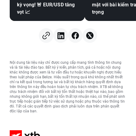
kỳ vọng! 🚨 EUR/USD tăng
mặt với bài kiểm tr
vọt 📈
trọng
Nội dung tài liệu này chỉ được cung cấp mang tính thông tin chung
và là tài liệu đào tạo. Bất kỳ ý kiến, phân tích, giá cả hoặc nội dung
khác không được xem là tư vấn đầu tư hoặc khuyến nghị được hiểu
theo luật pháp của Belize. Hiệu suất trong quá khứ không nhất thiết
chỉ ra kết quả trong tương lai và bất kỳ khách hàng quyết định dựa
trên thông tin này đều hoàn toàn tự chịu trách nhiệm. XTB sẽ không
chịu trách nhiệm đối với bất kỳ tổn thất hoặc thiệt hại nào, bao gồm
nhưng không giới hạn, bất kỳ tổn thất lợi nhuận nào, có thể phát sinh
trực tiếp hoặc gián tiếp từ việc sử dụng hoặc phụ thuộc vào thông tin
đó. Tất cả các quyết định giao dịch phải luôn dựa trên phán quyết
độc lập của bạn.