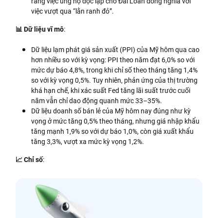
rằng việc ủng hộ độc lập cho Đài Loan đồng nghĩa với
việc vượt qua “lằn ranh đỏ”.
📊 Dữ liệu vĩ mô
:
Dữ liệu lạm phát giá sản xuất (PPI) của Mỹ hôm qua cao
hơn nhiều so với kỳ vọng: PPI theo năm đạt 6,0% so với
mức dự báo 4,8%, trong khi chỉ số theo tháng tăng 1,4%
so với kỳ vọng 0,5%. Tuy nhiên, phản ứng của thị trường
khá hạn chế, khi xác suất Fed tăng lãi suất trước cuối
năm vẫn chỉ dao động quanh mức 33–35%.
Dữ liệu doanh số bán lẻ của Mỹ hôm nay đúng như kỳ
vọng ở mức tăng 0,5% theo tháng, nhưng giá nhập khẩu
tăng mạnh 1,9% so với dự báo 1,0%, còn giá xuất khẩu
tăng 3,3%, vượt xa mức kỳ vọng 1,2%.
📈 Chỉ số
: