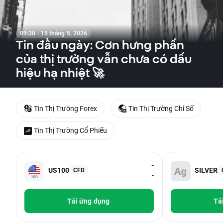
09:30 · 15 tháng 5, 2026
Tin đầu ngày: Cơn hưng phấn
của thị trường vẫn chưa có dấu
hiệu hạ nhiệt 🚀
Tin Thị Trường Forex
Tin Thị Trường Chỉ Số
Tin Thị Trường Cổ Phiếu
-
US100
SILVER
CFD
-
Tải ứng dụng
Tả