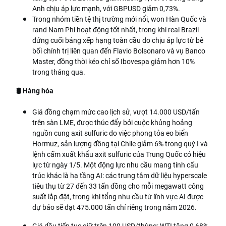
Anh chịu áp lực mạnh, với GBPUSD giảm 0,73%.
Trong nhóm tiền tệ thị trường mới nổi, won Hàn Quốc và
rand Nam Phi hoạt động tốt nhất, trong khi real Brazil
đứng cuối bảng xếp hạng toàn cầu do chịu áp lực từ bê
bối chính trị liên quan đến Flavio Bolsonaro và vụ Banco
Master, đồng thời kéo chỉ số Ibovespa giảm hơn 10%
trong tháng qua.
🛢️ Hàng hóa
Giá đồng chạm mức cao lịch sử, vượt 14.000 USD/tấn
trên sàn LME, được thúc đẩy bởi cuộc khủng hoảng
nguồn cung axit sulfuric do việc phong tỏa eo biển
Hormuz, sản lượng đồng tại Chile giảm 6% trong quý I và
lệnh cấm xuất khẩu axit sulfuric của Trung Quốc có hiệu
lực từ ngày 1/5. Một động lực nhu cầu mang tính cấu
trúc khác là hạ tầng AI: các trung tâm dữ liệu hyperscale
tiêu thụ từ 27 đến 33 tấn đồng cho mỗi megawatt công
suất lắp đặt, trong khi tổng nhu cầu từ lĩnh vực AI được
dự báo sẽ đạt 475.000 tấn chỉ riêng trong năm 2026.
Giá dầu tiếp tục giữ trên 100 USD/thùng: WTI tăng 0,68%