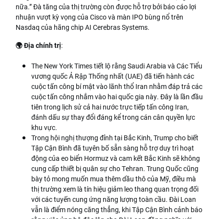
nữa.” Đà tăng của thị trường còn được hỗ trợ bởi báo cáo lợi
nhuận vượt kỳ vọng của Cisco và màn IPO bùng nổ trên
Nasdaq của hãng chip AI Cerebras Systems.
🌍 Địa chính trị
:
The New York Times tiết lộ rằng Saudi Arabia và Các Tiểu
vương quốc Ả Rập Thống nhất (UAE) đã tiến hành các
cuộc tấn công bí mật vào lãnh thổ Iran nhằm đáp trả các
cuộc tấn công nhắm vào hai quốc gia này. Đây là lần đầu
tiên trong lịch sử cả hai nước trực tiếp tấn công Iran,
đánh dấu sự thay đổi đáng kể trong cán cân quyền lực
khu vực.
Trong hội nghị thượng đỉnh tại Bắc Kinh, Trump cho biết
Tập Cận Bình đã tuyên bố sẵn sàng hỗ trợ duy trì hoạt
động của eo biển Hormuz và cam kết Bắc Kinh sẽ không
cung cấp thiết bị quân sự cho Tehran. Trung Quốc cũng
bày tỏ mong muốn mua thêm dầu thô của Mỹ, điều mà
thị trường xem là tín hiệu giảm leo thang quan trọng đối
với các tuyến cung ứng năng lượng toàn cầu. Đài Loan
vẫn là điểm nóng căng thẳng, khi Tập Cận Bình cảnh báo