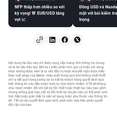
NFP thấp hơn nhiều so với
Đồng USD và Nasda
kỳ vọng! 🚨 EUR/USD tăng
mặt với bài kiểm tr
vọt 📈
trọng
Nội dung tài liệu này chỉ được cung cấp mang tính thông tin chung
và là tài liệu đào tạo. Bất kỳ ý kiến, phân tích, giá cả hoặc nội dung
khác không được xem là tư vấn đầu tư hoặc khuyến nghị được hiểu
theo luật pháp của Belize. Hiệu suất trong quá khứ không nhất thiết
chỉ ra kết quả trong tương lai và bất kỳ khách hàng quyết định dựa
trên thông tin này đều hoàn toàn tự chịu trách nhiệm. XTB sẽ không
chịu trách nhiệm đối với bất kỳ tổn thất hoặc thiệt hại nào, bao gồm
nhưng không giới hạn, bất kỳ tổn thất lợi nhuận nào, có thể phát sinh
trực tiếp hoặc gián tiếp từ việc sử dụng hoặc phụ thuộc vào thông tin
đó. Tất cả các quyết định giao dịch phải luôn dựa trên phán quyết
độc lập của bạn.