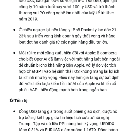
350 USD, cao gần 90% so với giá IPO 185 USD, định giá
công ty 10 năm tuổi này vượt 100 tỷ USD và trở thành
thương vụ IPO công nghệ lớn nhất của Mỹ kể từ Uber
năm 2019.
Ở chiều ngược lại, nền tảng y tế số Doximity lao dốc 21–
23% sau triển vọng kinh doanh gây thất vọng và hàng
loạt đợt hạ đánh giá từ các ngân hàng đầu tư lớn.
Một rủi ro mới cũng xuất hiện đối với Apple: Bloomberg
cho biết OpenAI đã làm việc với một hãng luật bên ngoài
để chuẩn bị cho khả năng kiện Apple, với lý do việc tích
hợp ChatGPT vào hệ sinh thái iOS không mang lại lợi ích
tài chính như kỳ vọng. Điều này làm gia tăng sự bất định
đối với chiến lược kiếm tiền từ AI của Apple và khiến cổ
phiếu AAPL biến động mạnh hơn trong ngắn hạn.
💱 Tiền tệ
:
Đồng USD tăng giá trong suốt phiên giao dịch, được hỗ
trợ bởi sự kết hợp giữa tín hiệu tích cực từ hội nghị
Trump–Tập và dữ liệu PPI nóng hơn kỳ vọng: USDIDX
tăng 0,31% và EURUSD giảm xuống 1,1679. Đồng bảng