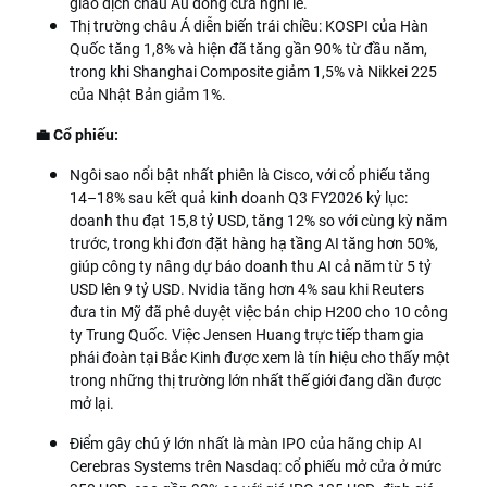
giao dịch châu Âu đóng cửa nghỉ lễ.
Thị trường châu Á diễn biến trái chiều: KOSPI của Hàn
Quốc tăng 1,8% và hiện đã tăng gần 90% từ đầu năm,
trong khi Shanghai Composite giảm 1,5% và Nikkei 225
của Nhật Bản giảm 1%.
💼 Cổ phiếu:
Ngôi sao nổi bật nhất phiên là Cisco, với cổ phiếu tăng
14–18% sau kết quả kinh doanh Q3 FY2026 kỷ lục:
doanh thu đạt 15,8 tỷ USD, tăng 12% so với cùng kỳ năm
trước, trong khi đơn đặt hàng hạ tầng AI tăng hơn 50%,
giúp công ty nâng dự báo doanh thu AI cả năm từ 5 tỷ
USD lên 9 tỷ USD. Nvidia tăng hơn 4% sau khi Reuters
đưa tin Mỹ đã phê duyệt việc bán chip H200 cho 10 công
ty Trung Quốc. Việc Jensen Huang trực tiếp tham gia
phái đoàn tại Bắc Kinh được xem là tín hiệu cho thấy một
trong những thị trường lớn nhất thế giới đang dần được
mở lại.
Điểm gây chú ý lớn nhất là màn IPO của hãng chip AI
Cerebras Systems trên Nasdaq: cổ phiếu mở cửa ở mức