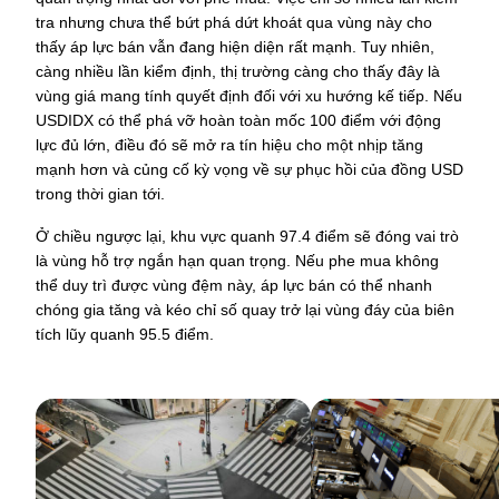
tra nhưng chưa thể bứt phá dứt khoát qua vùng này cho 
thấy áp lực bán vẫn đang hiện diện rất mạnh. Tuy nhiên, 
càng nhiều lần kiểm định, thị trường càng cho thấy đây là 
vùng giá mang tính quyết định đối với xu hướng kế tiếp. Nếu 
USDIDX có thể phá vỡ hoàn toàn mốc 100 điểm với động 
lực đủ lớn, điều đó sẽ mở ra tín hiệu cho một nhịp tăng 
mạnh hơn và củng cố kỳ vọng về sự phục hồi của đồng USD 
trong thời gian tới.
Ở chiều ngược lại, khu vực quanh 97.4 điểm sẽ đóng vai trò 
là vùng hỗ trợ ngắn hạn quan trọng. Nếu phe mua không 
thể duy trì được vùng đệm này, áp lực bán có thể nhanh 
chóng gia tăng và kéo chỉ số quay trở lại vùng đáy của biên 
tích lũy quanh 95.5 điểm.