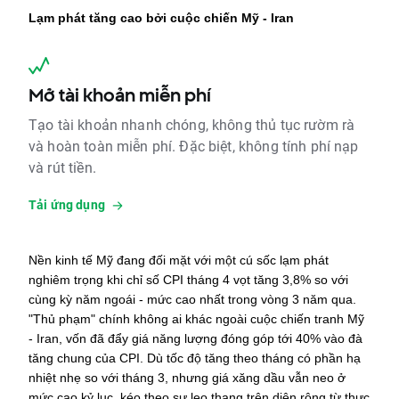
Lạm phát tăng cao bởi cuộc chiến Mỹ - Iran
Mở tài khoản miễn phí
Tạo tài khoản nhanh chóng, không thủ tục rườm rà
và hoàn toàn miễn phí. Đặc biệt, không tính phí nạp
và rút tiền.
Tải ứng dụng
Nền kinh tế Mỹ đang đối mặt với một cú sốc lạm phát 
nghiêm trọng khi chỉ số CPI tháng 4 vọt tăng 3,8% so với 
cùng kỳ năm ngoái - mức cao nhất trong vòng 3 năm qua. 
"Thủ phạm" chính không ai khác ngoài cuộc chiến tranh Mỹ 
- Iran, vốn đã đẩy giá năng lượng đóng góp tới 40% vào đà 
tăng chung của CPI. Dù tốc độ tăng theo tháng có phần hạ 
nhiệt nhẹ so với tháng 3, nhưng giá xăng dầu vẫn neo ở 
mức cao kỷ lục, kéo theo sự leo thang trên diện rộng từ thực 