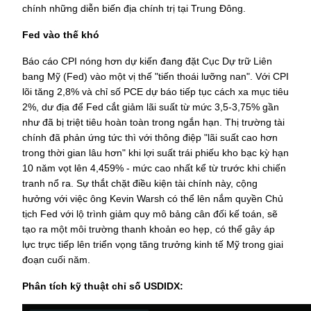
chính những diễn biến địa chính trị tại Trung Đông.
Fed vào thế khó
Báo cáo CPI nóng hơn dự kiến đang đặt Cục Dự trữ Liên 
bang Mỹ (Fed) vào một vị thế "tiến thoái lưỡng nan". Với CPI 
lõi tăng 2,8% và chỉ số PCE dự báo tiếp tục cách xa mục tiêu 
2%, dư địa để Fed cắt giảm lãi suất từ mức 3,5-3,75% gần 
như đã bị triệt tiêu hoàn toàn trong ngắn hạn. Thị trường tài 
chính đã phản ứng tức thì với thông điệp "lãi suất cao hơn 
trong thời gian lâu hơn" khi lợi suất trái phiếu kho bạc kỳ hạn 
10 năm vọt lên 4,459% - mức cao nhất kể từ trước khi chiến 
tranh nổ ra. Sự thắt chặt điều kiện tài chính này, cộng 
hưởng với việc ông Kevin Warsh có thể lên nắm quyền Chủ 
tịch Fed với lộ trình giảm quy mô bảng cân đối kế toán, sẽ 
tạo ra một môi trường thanh khoản eo hẹp, có thể gây áp 
lực trực tiếp lên triển vọng tăng trưởng kinh tế Mỹ trong giai 
đoạn cuối năm.
Phân tích kỹ thuật chỉ số USDIDX: