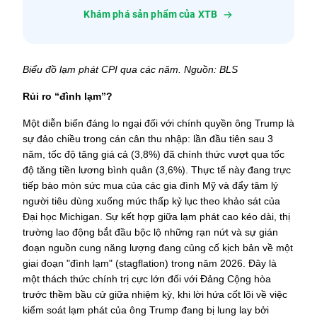
Khám phá sản phẩm của XTB
Biểu đồ lạm phát CPI qua các năm. Nguồn: BLS
Rủi ro “đình lạm”?
Một diễn biến đáng lo ngại đối với chính quyền ông Trump là 
sự đảo chiều trong cán cân thu nhập: lần đầu tiên sau 3 
năm, tốc độ tăng giá cả (3,8%) đã chính thức vượt qua tốc 
độ tăng tiền lương bình quân (3,6%). Thực tế này đang trực 
tiếp bào mòn sức mua của các gia đình Mỹ và đẩy tâm lý 
người tiêu dùng xuống mức thấp kỷ lục theo khảo sát của 
Đại học Michigan. Sự kết hợp giữa lạm phát cao kéo dài, thị 
trường lao động bắt đầu bộc lộ những rạn nứt và sự gián 
đoạn nguồn cung năng lượng đang củng cố kịch bản về một 
giai đoạn "đình lạm" (stagflation) trong năm 2026. Đây là 
một thách thức chính trị cực lớn đối với Đảng Cộng hòa 
trước thềm bầu cử giữa nhiệm kỳ, khi lời hứa cốt lõi về việc 
kiểm soát lạm phát của ông Trump đang bị lung lay bởi 