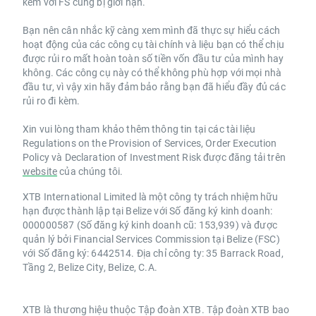
kèm với FS cũng bị giới hạn.
Bạn nên cân nhắc kỹ càng xem mình đã thực sự hiểu cách
hoạt động của các công cụ tài chính và liệu bạn có thể chịu
được rủi ro mất hoàn toàn số tiền vốn đầu tư của mình hay
không. Các công cụ này có thể không phù hợp với mọi nhà
đầu tư, vì vậy xin hãy đảm bảo rằng bạn đã hiểu đầy đủ các
rủi ro đi kèm.
Xin vui lòng tham khảo thêm thông tin tại các tài liệu
Regulations on the Provision of Services, Order Execution
Policy và Declaration of Investment Risk được đăng tải trên
website
của chúng tôi.
XTB International Limited là một công ty trách nhiệm hữu
hạn được thành lập tại Belize với Số đăng ký kinh doanh:
000000587 (Số đăng ký kinh doanh cũ: 153,939) và được
quản lý bởi Financial Services Commission tại Belize (FSC)
với Số đăng ký: 6442514. Địa chỉ công ty: 35 Barrack Road,
Tầng 2, Belize City, Belize, C.A.
XTB là thương hiệu thuộc Tập đoàn XTB. Tập đoàn XTB bao