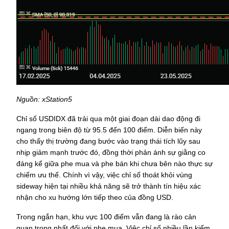
Nguồn: xStation5
Chỉ số USDIDX đã trải qua một giai đoạn dài dao động đi 
ngang trong biên độ từ 95.5 đến 100 điểm. Diễn biến này 
cho thấy thị trường đang bước vào trạng thái tích lũy sau 
nhịp giảm mạnh trước đó, đồng thời phản ánh sự giằng co 
đáng kể giữa phe mua và phe bán khi chưa bên nào thực sự 
chiếm ưu thế. Chính vì vậy, việc chỉ số thoát khỏi vùng 
sideway hiện tại nhiều khả năng sẽ trở thành tín hiệu xác 
nhận cho xu hướng lớn tiếp theo của đồng USD.
Trong ngắn hạn, khu vực 100 điểm vẫn đang là rào cản 
quan trọng nhất đối với phe mua. Việc chỉ số nhiều lần kiểm 