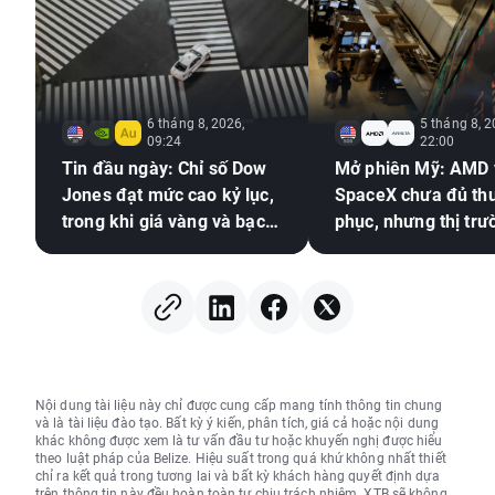
6 tháng 8, 2026,
5 tháng 8, 2
09:24
22:00
Tin đầu ngày: Chỉ số Dow
Mở phiên Mỹ: AMD 
Jones đạt mức cao kỷ lục,
SpaceX chưa đủ th
trong khi giá vàng và bạc
phục, nhưng thị trư
tăng mạnh
chung vẫn duy trì s
vàng
Nội dung tài liệu này chỉ được cung cấp mang tính thông tin chung
và là tài liệu đào tạo. Bất kỳ ý kiến, phân tích, giá cả hoặc nội dung
khác không được xem là tư vấn đầu tư hoặc khuyến nghị được hiểu
theo luật pháp của Belize. Hiệu suất trong quá khứ không nhất thiết
chỉ ra kết quả trong tương lai và bất kỳ khách hàng quyết định dựa
trên thông tin này đều hoàn toàn tự chịu trách nhiệm. XTB sẽ không