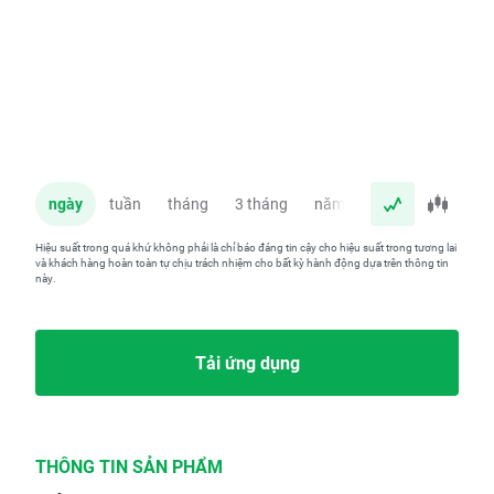
ngày
tuần
tháng
3 tháng
năm
Hiệu suất trong quá khứ không phải là chỉ báo đáng tin cậy cho hiệu suất trong tương lai
và khách hàng hoàn toàn tự chịu trách nhiệm cho bất kỳ hành động dựa trên thông tin
này.
Tải ứng dụng
THÔNG TIN SẢN PHẨM