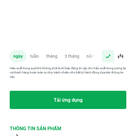
ngày
tuần
tháng
3 tháng
năm
Hiệu suất trong quá khứ không phải là chỉ báo đáng tin cậy cho hiệu suất trong tương lai
và khách hàng hoàn toàn tự chịu trách nhiệm cho bất kỳ hành động dựa trên thông tin
này.
Tải ứng dụng
THÔNG TIN SẢN PHẨM