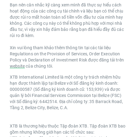
Bạn nên cân nhắc kỹ càng xem mình đã thực sự hiểu cách
hoạt động của các công cụ tài chính và liệu bạn có thể chịu
được rủi ro mất hoàn toàn số tiền vốn đầu tư của mình hay
không. Các công cụ này có thể không phù hợp với mọi nhà
đầu tư, vì vậy xin hãy đảm bảo rằng bạn đã hiểu đầy đủ các
rủi ro đi kèm.
Xin vui lòng tham khảo thêm thông tin tại các tài liệu
Regulations on the Provision of Services, Order Execution
Policy và Declaration of Investment Risk được đăng tải trên
website
của chúng tôi.
XTB International Limited là một công ty trách nhiệm hữu
hạn được thành lập tại Belize với Số đăng ký kinh doanh:
000000587 (Số đăng ký kinh doanh cũ: 153,939) và được
quản lý bởi Financial Services Commission tại Belize (FSC)
với Số đăng ký: 6442514. Địa chỉ công ty: 35 Barrack Road,
Tầng 2, Belize City, Belize, C.A.
XTB là thương hiệu thuộc Tập đoàn XTB. Tập đoàn XTB bao
gồm nhưng không giới hạn các tổ chức sau: