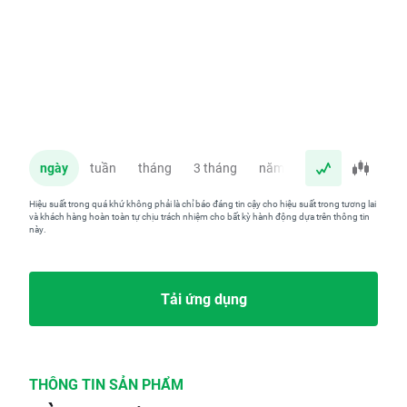
ngày
tuần
tháng
3 tháng
năm
Hiệu suất trong quá khứ không phải là chỉ báo đáng tin cậy cho hiệu suất trong tương lai
và khách hàng hoàn toàn tự chịu trách nhiệm cho bất kỳ hành động dựa trên thông tin
này.
Tải ứng dụng
THÔNG TIN SẢN PHẨM