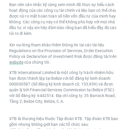
Bạn nên cân nhắc kỹ càng xem mình đã thực sự hiểu cách
hoạt động của các công cụ tài chính và liệu bạn có thể chịu
được rủi ro mất hoàn toàn số tiền vốn đầu tư của mình hay
không. Các công cụ này có thể không phù hợp với mọi nhà
đầu tư, vì vậy xin hãy đảm bảo rằng bạn đã hiểu đầy đủ các
rủi ro đi kèm.
Xin vui lòng tham khảo thêm thông tin tại các tài liệu
Regulations on the Provision of Services, Order Execution
Policy và Declaration of Investment Risk được đăng tải trên
website
của chúng tôi.
XTB International Limited là một công ty trách nhiệm hữu
hạn được thành lập tại Belize với Số đăng ký kinh doanh:
000000587 (Số đăng ký kinh doanh cũ: 153,939) và được
quản lý bởi Financial Services Commission tại Belize (FSC)
với Số đăng ký: 6442514. Địa chỉ công ty: 35 Barrack Road,
Tầng 2, Belize City, Belize, C.A.
XTB là thương hiệu thuộc Tập đoàn XTB. Tập đoàn XTB bao
gồm nhưng không giới hạn các tổ chức sau: