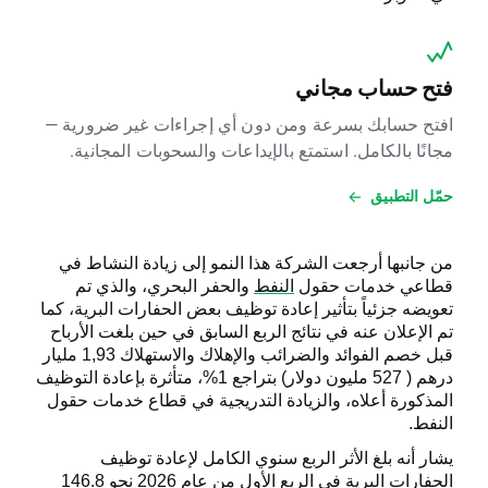
فتح حساب مجاني
افتح حسابك بسرعة ومن دون أي إجراءات غير ضرورية —
مجانًا بالكامل. استمتع بالإيداعات والسحوبات المجانية.
حمّل التطبيق
من جانبها أرجعت الشركة هذا النمو إلى زيادة النشاط في
قطاعي خدمات حقول
النفط
والحفر البحري، والذي تم
تعويضه جزئياً بتأثير إعادة توظيف بعض الحفارات البرية، كما
تم الإعلان عنه في نتائج الربع السابق في حين بلغت الأرباح
قبل خصم الفوائد والضرائب والإهلاك والاستهلاك 1,93 مليار
درهم ( 527 مليون دولار) بتراجع 1%، متأثرة بإعادة التوظيف
المذكورة أعلاه، والزيادة التدريجية في قطاع خدمات حقول
النفط
.
يشار أنه بلغ الأثر الربع سنوي الكامل لإعادة توظيف
الحفارات البرية في الربع الأول من عام 2026 نحو 146.8