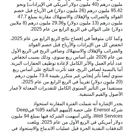
مليون درهم (40 مليون دولار أمريكي في الإيرادات) ونحو
95.42 مليون درهم (26 مليون دولار) في الأرباح قبل خصم
الفوائد والضرائب والإهلاك والاستهلاك مقارنة بمبلغ 47.7
مليون درهم (13 مليون دولار) و29.36 مليون درهم (8 ملايين
دولار) على التوالي في الربع الرابع من عام 2025
.
وكما كان متوقعاً في إفصاح نتائج الربع الرابع من عام 2025،
انخفض كل من الإيرادات والأرباح قبل خصم الفوائد
والضرائب والإهلاك والاستهلاك وصافي الربح في الربع الأول
من عام 2026 على أساس ربع سنوي، وذلك بسبب انخفاض
عدد أيام العمل والأثر الكامل لإعادة توظيف الحفارات البرية.
أما بالنسبة لصافي الربح، فقد تأثرت النتائج على أساس ربع
سنوي أيضاً بأثر إيجابي غير متكرر بقيمة 73.4 مليون درهم
(20 مليون دولار) تقريباً في الربع الرابع من عام 2025،
مستفيداً من التأثير السنوي الكامل للتقديرات المعدلة لأعمار
الأصول والقيم المتبقية
.
يجدر الإشارة أنه شملت الفترة المقارنة استحواذ
شركة
Enersol
على حصة
الأسهم
البالغة 95% في
Deep
Well Services
، والتي أسهمت الشركة فيها بمبلغ 94 مليون
دولار أمريكي في الربع الأول من عام 2025. وبلغت
التدفقات النقدية الحرة قبل عمليات الاندماج والاستحواذ في