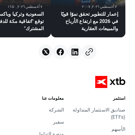
٧ أغسطس ٢٠٢٦, ٢٠:٠٧
٧ أغسطس ٢٠٢٦, ١٦:٥٠
إعمار للتطوير تحقق نموًا قويًا
السعودية وتركيا وباكس
في 2026 مع ارتفاع الأرباح
توقع "اتفاقية مكة للدف
والمبيعات العقارية
المشترك"
استثمر
معلومات عنا
صناديق الاستثمار المتداولة
الشركة
(ETFs)
سفير
الأسهم
منصة التداول