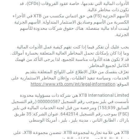
الأدوات المالية التي نقدمها، خاصة عقود الفروقات (CFDs)، قد
تكون ذات مخاطر عالية.
الأسهم الجزئية (FS) هي حق ائتماني مكتسب من XTB ​​في الأجزاء
الكسرية من الأسهم وصناديق الاستثمار المتداولة. الأسهم الجزئية
ليست أداة مالية منفصلة. هناك حقوق شركات محدودة للأسهم
الجزئية.
يجب عليك أن تفكر فيما إذا كنت تفهم كيفية عمل الأدوات المالية
وما إذا كان بإمكانك تحمل المخاطر العالية المتعلقة بخسارة أموالك.
قد لا تكون هذه الأدوات مناسبة للجميع، لذا يرجى التأكد من فهمك
الكامل لجميع المخاطر.
تعرّف بنفسك من خلال الاطلاع على اللوائح المتعلقة بتقديم
الخدمات، وسياسة تنفيذ الطلبات، وإعلان المخاطر الاستثمارية على
الموقع:
https://www.xtb.com/int/legal-information
XTB International Limited هي شركة ذات مسؤولية محدودة
تأسست في بليز بموجب رقم التسجيل 000000587 (رقم التسجيل
السابق 153,939) ومرخصة من قبل لجنة الخدمات المالية في بليز
(FSC) بموجب رقم التسجيل 6442514. عنوان الشركة: 35 طريق
باراك ، الطابق الثاني ، مدينة بليز ، بليز ، أمريكا الوسطى
XTB هي علامة تجارية لمجموعة XTB. تتضمن مجموعة XTB، على
سبيل المثال لا الحصر، الكيانات التالية: