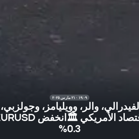
١٩:٠٩ · ٢١ مارس ٢٠٢٥
فيدرالي، والر، وويليامز، وجولزبي،
0.3%