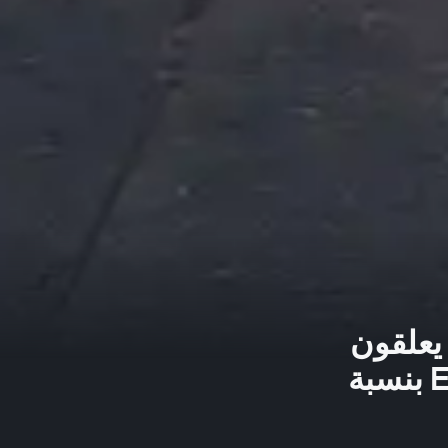
 يعلقون
على الاقتصاد الأمريكي 🏛️انخفض EURUSD بنسبة