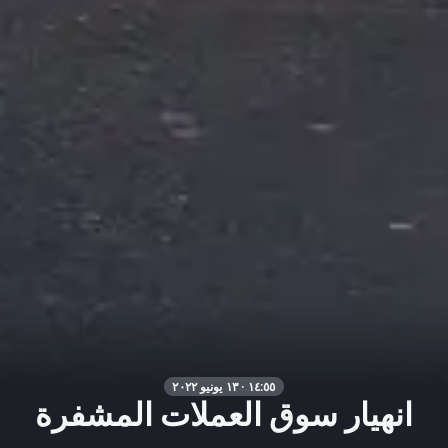
١٤:٥٥ · ١٣ يونيو ٢٠٢٢
انهيار سوق العملات المشفرة