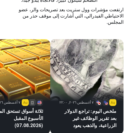
التضخم سيكون كبيرًا؛ فالاتجاه يبدو جيدًا.
ارتفعت مؤشرات وول ستريت بعد تصريحات والر، عضو
الاحتياطي الفيدرالي، التي أشارت إلى موقف حذر من
المجلس.
٧ أغسطس ٢٠٢٦, ٢٢:٠٠
٧ أغسطس ٢٠٢٦, ٢١:٠٥
ملخص اليوم: تراجع الدولار
ثلاثة أسواق تستحق المت
بعد تقرير الوظائف غير
الأسبوع المقبل
الزراعية، والذهب يعود
(07.08.2026)
للارتفاع