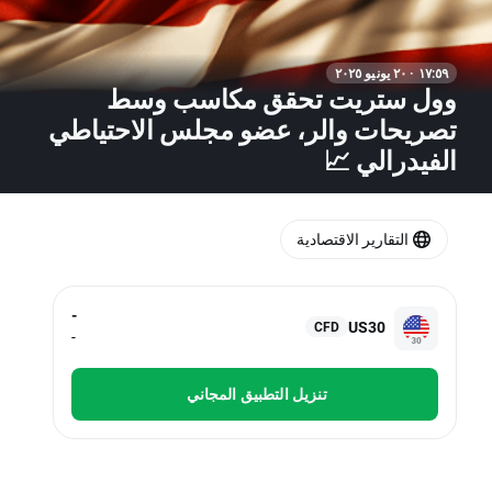
١٧:٥٩ · ٢٠ يونيو ٢٠٢٥
وول ستريت تحقق مكاسب وسط
تصريحات والر، عضو مجلس الاحتياطي
الفيدرالي 📈
التقارير الاقتصادية
-
US30
CFD
-
تنزيل التطبيق المجاني