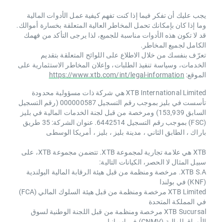
يجب عليك أن تفكر فيما إذا كنت تفهم كيفية عمل الأدوات المالية
وما إذا كان بإمكانك تحمل المخاطر العالية المتعلقة بخسارة أموالك.
قد لا تكون هذه الأدوات مناسبة للجميع، لذا يرجى التأكد من فهمك
الكامل لجميع المخاطر.
تعرّف بنفسك من خلال الاطلاع على اللوائح المتعلقة بتقديم
الخدمات، وسياسة تنفيذ الطلبات، وإعلان المخاطر الاستثمارية على
الموقع:
https://www.xtb.com/int/legal-information
XTB International Limited هي شركة ذات مسؤولية محدودة
تأسست في بليز بموجب رقم التسجيل 000000587 (رقم التسجيل
السابق 153,939) ومرخصة من قبل لجنة الخدمات المالية في بليز
(FSC) بموجب رقم التسجيل 6442514. عنوان الشركة: 35 طريق
باراك ، الطابق الثاني ، مدينة بليز ، بليز ، أمريكا الوسطى
XTB هي علامة تجارية لمجموعة XTB. تتضمن مجموعة XTB، على
سبيل المثال لا الحصر، الكيانات التالية:
XTB S.A. مرخصة ومنظمة من قبل هيئة الرقابة المالية البولندية
(KNF) في بولندا
XTB Limited مرخصة ومنظمة من قبل هيئة السلوك المالي (FCA)
في المملكة المتحدة
XTB Sucursal مرخصة ومنظمة من قبل اللجنة الوطنية لسوق
الأوراق المالية (CNMV) في إسبانيا.