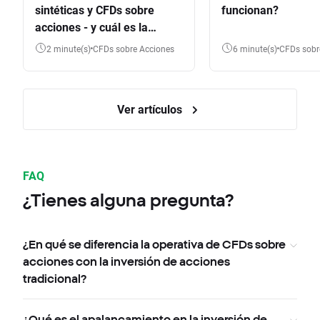
sintéticas y CFDs sobre
funcionan?
acciones - y cuál es la
diferencia?
2 minute(s)
CFDs sobre Acciones
6 minute(s)
CFDs sob
Ver artículos
FAQ
¿Tienes alguna pregunta?
¿En qué se diferencia la operativa de CFDs sobre
acciones con la inversión de acciones
tradicional?
¿Qué es el apalancamiento en la inversión de