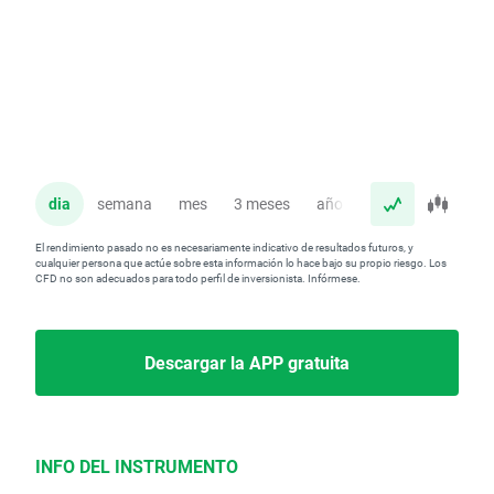
dia
semana
mes
3 meses
año
El rendimiento pasado no es necesariamente indicativo de resultados futuros, y
cualquier persona que actúe sobre esta información lo hace bajo su propio riesgo. Los
CFD no son adecuados para todo perfil de inversionista. Infórmese.
Descargar la APP gratuita
INFO DEL INSTRUMENTO