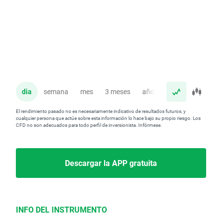
dia
semana
mes
3 meses
año
El rendimiento pasado no es necesariamente indicativo de resultados futuros, y
cualquier persona que actúe sobre esta información lo hace bajo su propio riesgo. Los
CFD no son adecuados para todo perfil de inversionista. Infórmese.
Descargar la APP gratuita
INFO DEL INSTRUMENTO