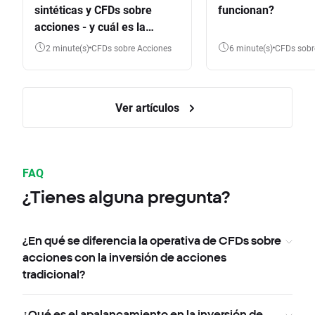
sintéticas y CFDs sobre
funcionan?
acciones - y cuál es la
diferencia?
2 minute(s)
CFDs sobre Acciones
6 minute(s)
CFDs sob
Ver artículos
FAQ
¿Tienes alguna pregunta?
¿En qué se diferencia la operativa de CFDs sobre
acciones con la inversión de acciones
tradicional?
¿Qué es el apalancamiento en la inversión de