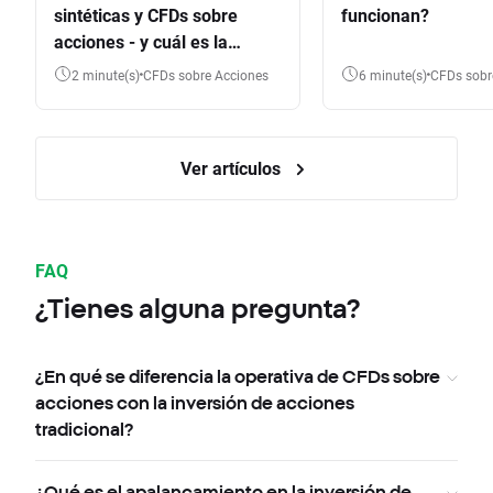
sintéticas y CFDs sobre
funcionan?
acciones - y cuál es la
diferencia?
2 minute(s)
CFDs sobre Acciones
6 minute(s)
CFDs sob
Ver artículos
FAQ
¿Tienes alguna pregunta?
¿En qué se diferencia la operativa de CFDs sobre
acciones con la inversión de acciones
tradicional?
¿Qué es el apalancamiento en la inversión de