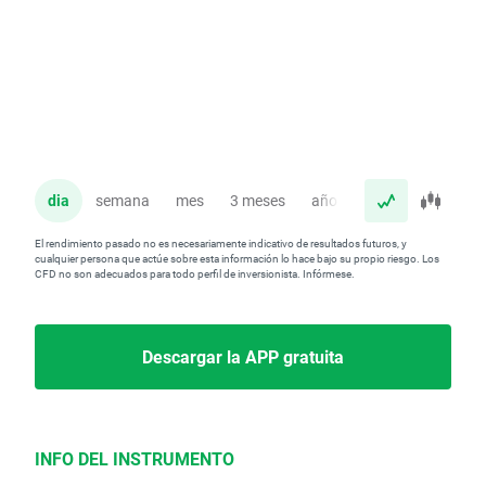
dia
semana
mes
3 meses
año
El rendimiento pasado no es necesariamente indicativo de resultados futuros, y
cualquier persona que actúe sobre esta información lo hace bajo su propio riesgo. Los
CFD no son adecuados para todo perfil de inversionista. Infórmese.
Descargar la APP gratuita
INFO DEL INSTRUMENTO