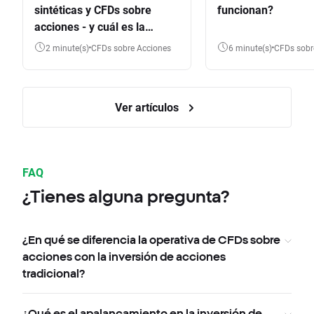
sintéticas y CFDs sobre
funcionan?
acciones - y cuál es la
diferencia?
2 minute(s)
CFDs sobre Acciones
6 minute(s)
CFDs sob
Ver artículos
FAQ
¿Tienes alguna pregunta?
¿En qué se diferencia la operativa de CFDs sobre
acciones con la inversión de acciones
tradicional?
¿Qué es el apalancamiento en la inversión de