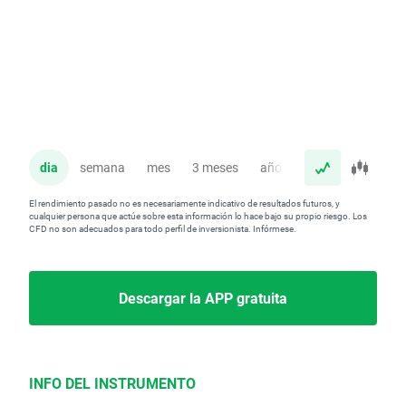
dia
semana
mes
3 meses
año
El rendimiento pasado no es necesariamente indicativo de resultados futuros, y
cualquier persona que actúe sobre esta información lo hace bajo su propio riesgo. Los
CFD no son adecuados para todo perfil de inversionista. Infórmese.
Descargar la APP gratuita
INFO DEL INSTRUMENTO